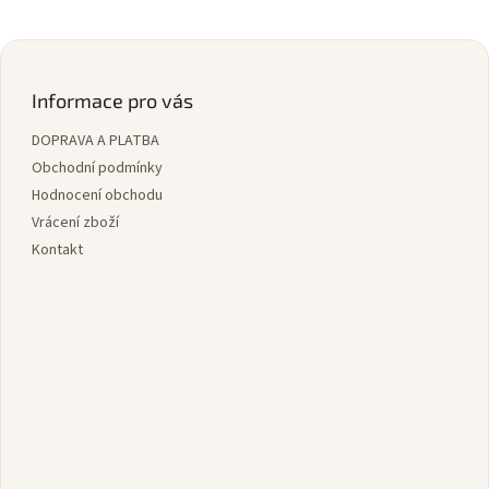
Z
á
p
Informace pro vás
a
DOPRAVA A PLATBA
t
í
Obchodní podmínky
Hodnocení obchodu
Vrácení zboží
Kontakt