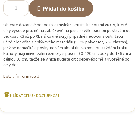
Přidat do košíku
Objevte dokonalé pohodlí s dámskými letními kalhotami VIOLA, které
díky vysoce pružnému žabičkovému pasu skvěle padnou postavám od
velikosti XS až po XL a šikovně skryjí případné nedokonalosti. Jsou
ušité z lehkého a splývavého materiálu (95 % polyester, 5 % elastan),
jenž se nemačká a poskytne vám absolutní volnost při každém kroku.
Kalhoty mají univerzální rozměry s pasem 80–120 cm, boky do 136 cm a
délkou 95 cm, takže se v nich budete cítit sebevědomě a uvolněně po
celý den.
Detailní informace
HLÍDAT