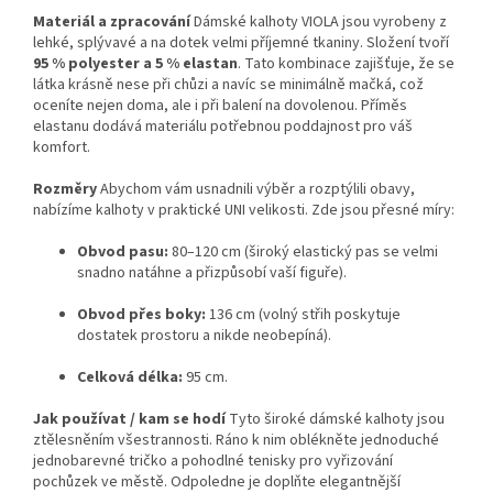
Materiál a zpracování
Dámské kalhoty VIOLA jsou vyrobeny z
lehké, splývavé a na dotek velmi příjemné tkaniny. Složení tvoří
95 % polyester a 5 % elastan
. Tato kombinace zajišťuje, že se
látka krásně nese při chůzi a navíc se minimálně mačká, což
oceníte nejen doma, ale i při balení na dovolenou. Příměs
elastanu dodává materiálu potřebnou poddajnost pro váš
komfort.
Rozměry
Abychom vám usnadnili výběr a rozptýlili obavy,
nabízíme kalhoty v praktické UNI velikosti. Zde jsou přesné míry:
Obvod pasu:
80–120 cm (široký elastický pas se velmi
snadno natáhne a přizpůsobí vaší figuře).
Obvod přes boky:
136 cm (volný střih poskytuje
dostatek prostoru a nikde neobepíná).
Celková délka:
95 cm.
Jak používat / kam se hodí
Tyto široké dámské kalhoty jsou
ztělesněním všestrannosti. Ráno k nim oblékněte jednoduché
jednobarevné tričko a pohodlné tenisky pro vyřizování
pochůzek ve městě. Odpoledne je doplňte elegantnější