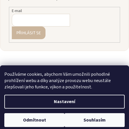
E-mail
PŘIHLÁSIT SE
Používáme cookies, abychom Vám umožnili pohodlné
prohlížení webu a díky analýze provozu webu neustále
zlepšovali jeho funkce, výkon a použitelnost.
Vytvořil Shoptet
Nastavení
Copyright 2026
zavodnice.cz
. Všechna práva vyhrazena.
Upravit
💎 Staňte se členkou našeho VIP klubu! Registrujte se, sčítáme vám
Odmítnout
Souhlasím
nastavení cookies
nákupy a rozdáváme slevy až 10 %.
Více info zde