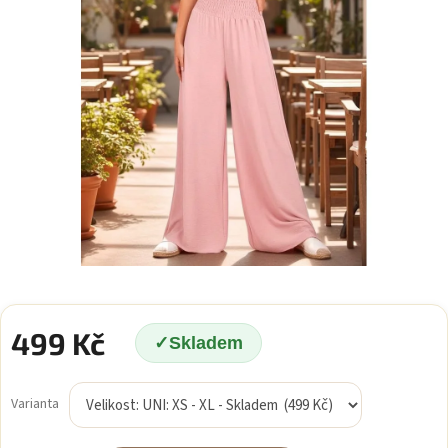
499 Kč
Skladem
Měrná
cena:
Varianta