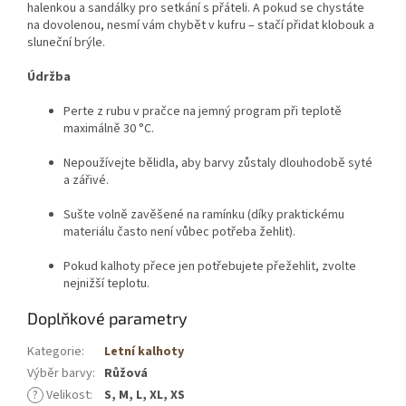
halenkou a sandálky pro setkání s přáteli. A pokud se chystáte
na dovolenou, nesmí vám chybět v kufru – stačí přidat klobouk a
sluneční brýle.
Údržba
Perte z rubu v pračce na jemný program při teplotě
maximálně 30 °C.
Nepoužívejte bělidla, aby barvy zůstaly dlouhodobě syté
a zářivé.
Sušte volně zavěšené na ramínku (díky praktickému
materiálu často není vůbec potřeba žehlit).
Pokud kalhoty přece jen potřebujete přežehlit, zvolte
nejnižší teplotu.
Doplňkové parametry
Kategorie
:
Letní kalhoty
Výběr barvy
:
Růžová
?
Velikost
:
S, M, L, XL, XS