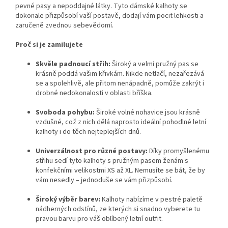
pevné pasy a nepoddajné látky. Tyto dámské kalhoty se
dokonale přizpůsobí vaší postavě, dodají vám pocit lehkosti a
zaručeně zvednou sebevědomí.
Proč si je zamilujete
Skvěle padnoucí střih:
Široký a velmi pružný pas se
krásně poddá vašim křivkám. Nikde netlačí, nezařezává
se a spolehlivě, ale přitom nenápadně, pomůže zakrýt i
drobné nedokonalosti v oblasti bříška.
Svoboda pohybu:
Široké volné nohavice jsou krásně
vzdušné, což z nich dělá naprosto ideální pohodlné letní
kalhoty i do těch nejteplejších dnů.
Univerzálnost pro různé postavy:
Díky promyšlenému
střihu sedí tyto kalhoty s pružným pasem ženám s
konfekčními velikostmi XS až XL. Nemusíte se bát, že by
vám nesedly – jednoduše se vám přizpůsobí.
Široký výběr barev:
Kalhoty nabízíme v pestré paletě
nádherných odstínů, ze kterých si snadno vyberete tu
pravou barvu pro váš oblíbený letní outfit.