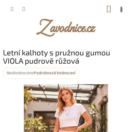
Přejít
NÁKUP
na
obsah
KOŠÍK
Letní kalhoty s pružnou gumou
VIOLA pudrově růžová
Neohodnoceno
Podrobnosti hodnocení
Průměrné
hodnocení
produktu
je
0,0
z
5
hvězdiček.