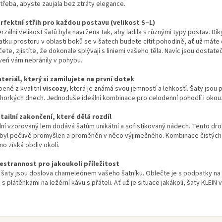
otřeba, abyste zaujala bez ztráty elegance.
erfektní střih pro každou postavu (velikost S–L)
rzální velikost šatů byla navržena tak, aby ladila s různými typy postav. D
tku prostoru v oblasti boků se v šatech budete cítit pohodlně, ať už máte d
ete, zjistíte, že dokonale splývají s liniemi vašeho těla. Navíc jsou dostat
veň vám nebránily v pohybu.
ateriál, který si zamilujete na první dotek
bené z kvalitní
viscozy
, která je známá svou jemností a lehkostí. Šaty jsou 
v horkých dnech. Jednoduše ideální kombinace pro celodenní pohodlí i okouzl
etailní zakončení, které dělá rozdíl
ní vzorovaný lem dodává šatům unikátní a sofistikovaný nádech. Tento dro
byl pečlivě promyšlen a proměněn v něco výjimečného. Kombinace čistých lini
o získá obdiv okolí.
šestrannost pro jakoukoli příležitost
 šaty jsou doslova chameleónem vašeho šatníku. Oblečte je s podpatky na 
s plátěnkami na ležérní kávu s přáteli. Ať už je situace jakákoli, šaty KLEI