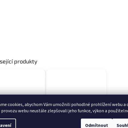
sející produkty
me cookies, abychom Vám umožnili pohodlné prohlížení webu a d
 provozu webu neustále zlepšovali jeho funkce, výkon a použiteln
avení
Odmítnout
Souh