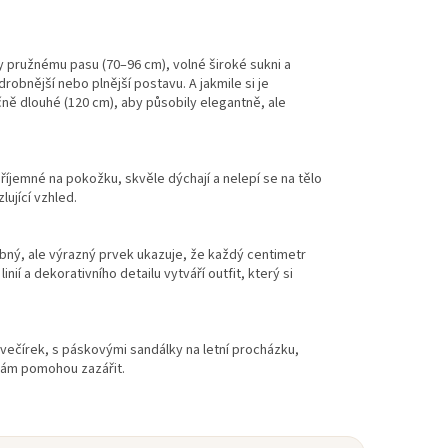
íky pružnému pasu (70–96 cm), volné široké sukni a
robnější nebo plnější postavu. A jakmile si je
ečně dlouhé (120 cm), aby působily elegantně, ale
příjemné na pokožku, skvěle dýchají a nelepí se na tělo
ující vzhled.
bný, ale výrazný prvek ukazuje, že každý centimetr
í a dekorativního detailu vytváří outfit, který si
večírek, s páskovými sandálky na letní procházku,
N vám pomohou zazářit.