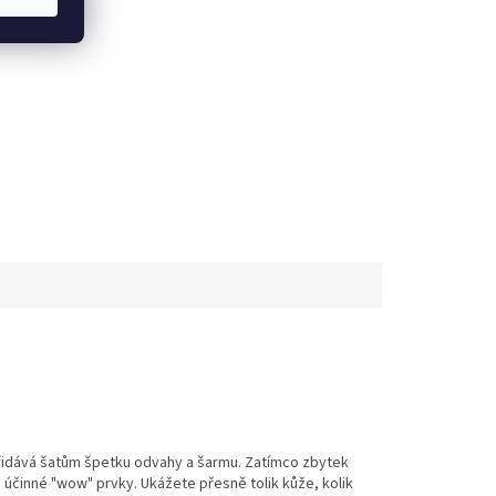
přidává šatům špetku odvahy a šarmu. Zatímco zbytek
 účinné "wow" prvky. Ukážete přesně tolik kůže, kolik