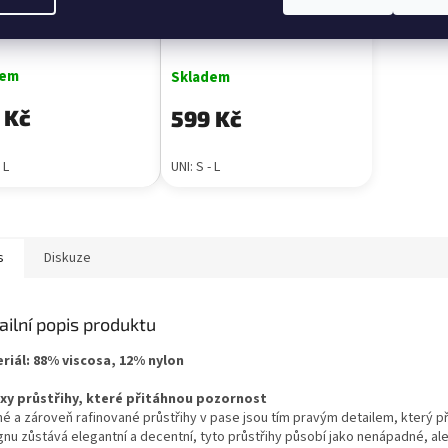
hé šaty KLEIN černé
Dlouhé šaty KLEIN mint
dem
Skladem
 Kč
599 Kč
 L
UNI: S - L
s
Diskuze
ailní popis produktu
riál:
88% viscosa, 12% nylon
exy průstřihy, které přitáhnou pozornost
é a zároveň rafinované průstřihy v pase jsou tím pravým detailem, který 
gnu zůstává elegantní a decentní, tyto průstřihy působí jako nenápadné, ale