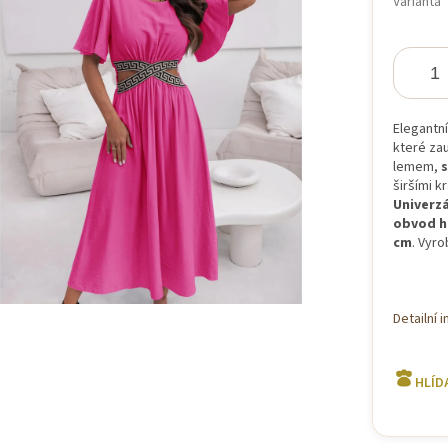
Varianta
iček.
Elegantní
které za
lemem,
širšími k
Univerzá
obvod hr
cm
. Vyro
Detailní 
HLÍD