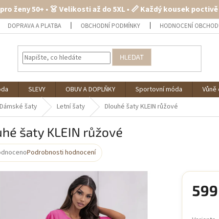
 pro ženy 50+ • 👗 Velikosti až do 5XL • 📏 Každý kousek poctiv
DOPRAVA A PLATBA
OBCHODNÍ PODMÍNKY
HODNOCENÍ OBCHOD
HLEDAT
óda
SLEVY
OBUV A DOPLŇKY
Sportovní móda
Vůně 
Dámské šaty
Letní šaty
Dlouhé šaty KLEIN růžové
uhé šaty KLEIN růžové
odnoceno
Podrobnosti hodnocení
rné
cení
ktu
599
Měrná
cena: