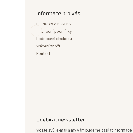
á
p
Informace pro vás
a
DOPRAVA A PLATBA
t
í
Obchodní podmínky
Hodnocení obchodu
Vrácení zboží
Kontakt
Odebírat newsletter
Vložte svůj e-mail a my vám budeme zasílat informac