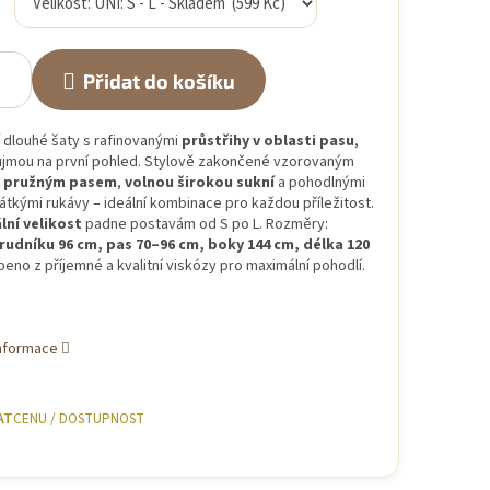
Přidat do košíku
 dlouhé šaty s rafinovanými
průstřihy v oblasti pasu
,
ujmou na první pohled. Stylově zakončené vzorovaným
s pružným pasem
,
volnou širokou sukní
a pohodlnými
rátkými rukávy – ideální kombinace pro každou příležitost.
lní velikost
padne postavám od S po L. Rozměry:
udníku 96 cm, pas 70–96 cm, boky 144 cm, délka 120
beno z příjemné a kvalitní viskózy pro maximální pohodlí.
informace
AT