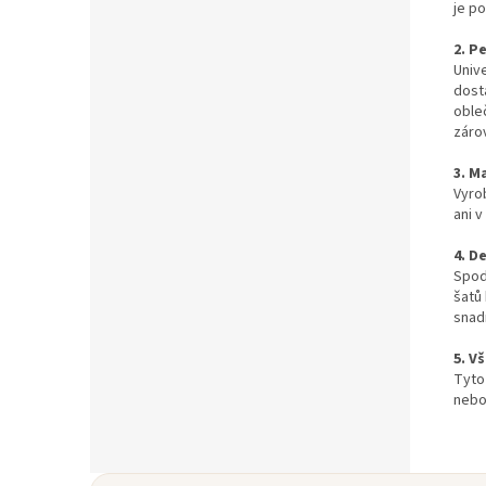
je p
2. P
Unive
dosta
obleč
záro
3. M
Vyro
ani 
4. D
Spod
šatů 
snadn
5. V
Tyto
nebo 
Z