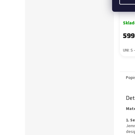
Dlou
Skla
599
UNI: S -
Popi
Det
Mate
1. S
Jemn
desi