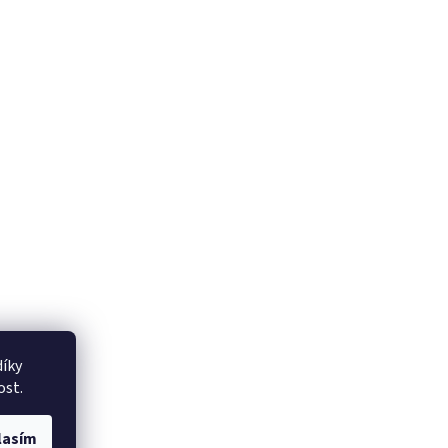
íky
ost.
lasím