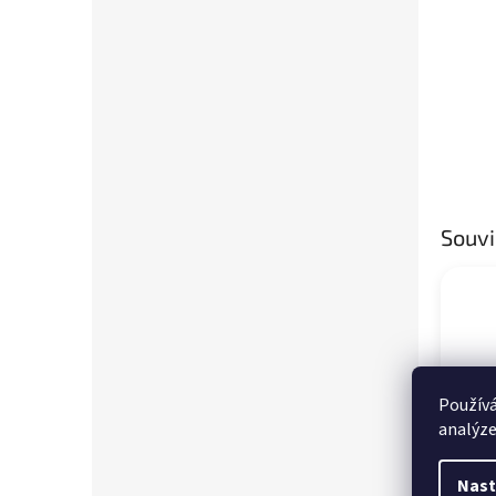
Souvi
Používá
analýze
Nast