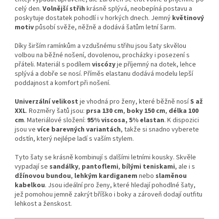
celý den.
Volnější střih
krásně splývá, neobepíná postavu a
poskytuje dostatek pohodlí i v horkých dnech. Jemný
květinový
motiv
působí svěže, něžně a dodává šatům letní šarm.
Díky širším ramínkům a vzdušnému střihu jsou šaty skvělou
volbou na běžné nošení, dovolenou, procházky i posezení s
přáteli. Materiál s podílem
viscózy
je příjemný na dotek, lehce
splývá a dobře se nosí. Příměs elastanu dodává modelu lepší
poddajnost a komfort při nošení.
Univerzální velikost
je vhodná pro ženy, které běžně nosí
S až
XXL
. Rozměry šatů jsou:
prsa 130 cm
,
boky 150 cm
,
délka 100
cm
. Materiálové složení:
95% viscosa, 5% elastan
. K dispozici
jsou ve
více barevných variantách
, takže si snadno vyberete
odstín, který nejlépe ladí s vaším stylem.
Tyto šaty se krásně kombinují s dalšími letními kousky. Skvěle
vypadají se
sandálky
,
pantoflemi
,
bílými teniskami
, ale i s
džínovou bundou
,
lehkým kardiganem
nebo
slaměnou
kabelkou
. Jsou ideální pro ženy, které hledají pohodlné šaty,
jež pomohou jemně zakrýt bříško i boky a zároveň dodají outfitu
lehkost a ženskost.