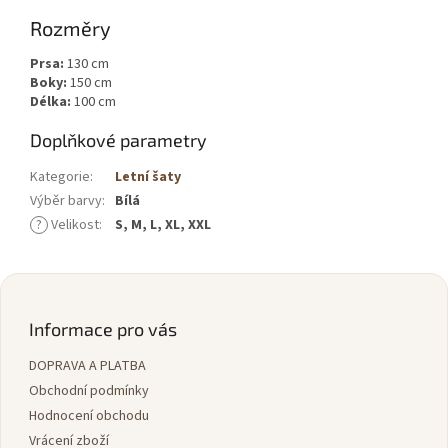
Rozměry
Prsa:
130 cm
Boky:
150 cm
Délka:
100 cm
Doplňkové parametry
Kategorie
:
Letní šaty
Výběr barvy
:
Bílá
?
Velikost
:
S, M, L, XL, XXL
Z
á
p
Informace pro vás
a
DOPRAVA A PLATBA
t
í
Obchodní podmínky
Hodnocení obchodu
Vrácení zboží