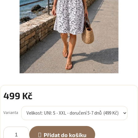
499 Kč
Měrná
cena:
Varianta
Přidat do košíku