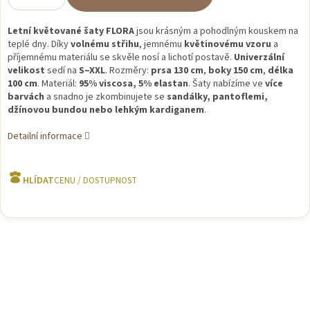
Letní květované šaty FLORA
jsou krásným a pohodlným kouskem na
teplé dny. Díky
volnému střihu
, jemnému
květinovému vzoru
a
příjemnému materiálu se skvěle nosí a lichotí postavě.
Univerzální
velikost
sedí na
S–XXL
. Rozměry:
prsa 130 cm
,
boky 150 cm
,
délka
100 cm
. Materiál:
95% viscosa, 5% elastan
. Šaty nabízíme ve
více
barvách
a snadno je zkombinujete se
sandálky, pantoflemi,
džínovou bundou nebo lehkým kardiganem
.
Detailní informace
HLÍDAT