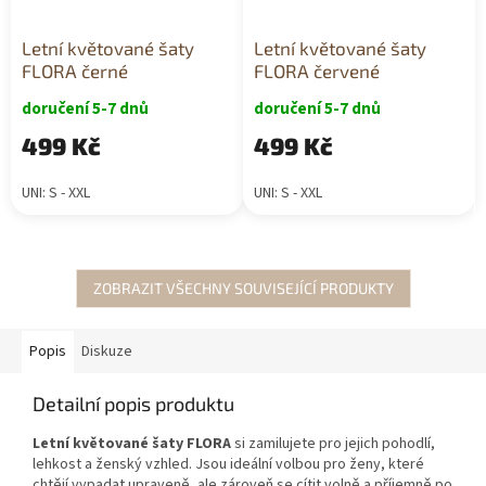
Letní květované šaty
Letní květované šaty
FLORA černé
FLORA červené
doručení 5-7 dnů
doručení 5-7 dnů
499 Kč
499 Kč
UNI: S - XXL
UNI: S - XXL
ZOBRAZIT VŠECHNY SOUVISEJÍCÍ PRODUKTY
Popis
Diskuze
Detailní popis produktu
Letní květované šaty FLORA
si zamilujete pro jejich pohodlí,
lehkost a ženský vzhled. Jsou ideální volbou pro ženy, které
chtějí vypadat upraveně, ale zároveň se cítit volně a příjemně po