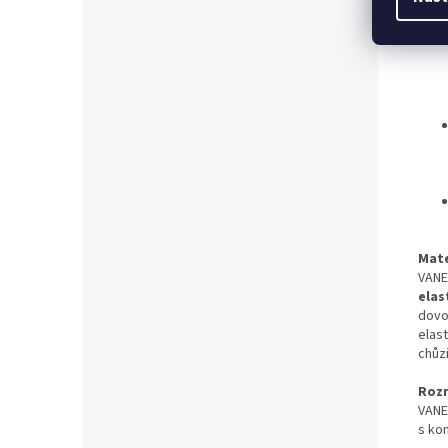
Mate
VANE
elas
dovo
elas
chůzi
Roz
VANE
s ko