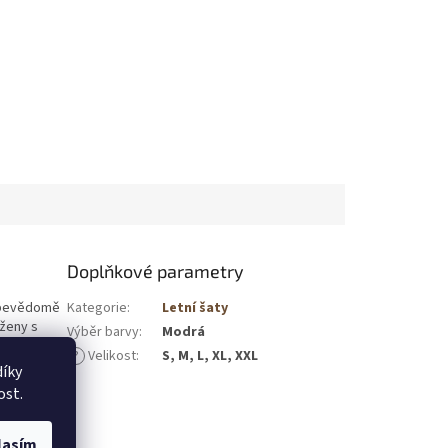
Doplňkové parametry
sebevědomě
Kategorie
:
Letní šaty
rženy s
Výběr barvy
:
Modrá
třihy,
?
Velikost
:
S, M, L, XL, XXL
volné šaty
íky
de ohromně
ost.
ě.
lasím