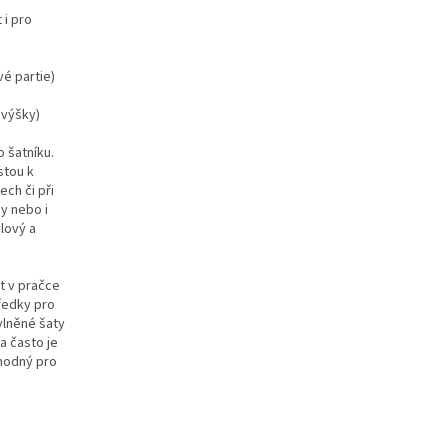
 i pro
vé partie)
 výšky)
 šatníku.
stou k
ech či při
ny nebo i
ylový a
t v pračce
tředky pro
vlněné šaty
a často je
vhodný pro