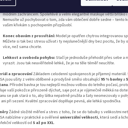
Lichotivý volný střih:
Áčkový, jemně řasený tvar od výstřihu dolů je o
módním zachráncem. Spolehlivě a velmi elegantně maskuje větší bříško i 
Nemusíte už pochybovat o tom, zda vám oblečení dobře sedne – tento 
vašim křivkám s pochopením přizpůsobí.
Konec obavám z prosvítání:
Model je opatřen chytrou integrovanou s
Můžete si tak bez stresu užívat i ty nejslunečnější dny bez pocitu, že by o
více, než sama chcete.
Lehkost a svoboda pohybu:
Stačí je jednoduše přehodit přes sebe a 
vyrazit. Jsou tak neuvěřitelně lehké, že je na těle téměř neucítíte.
riál a zpracování
Základem celodenní spokojenosti je příjemný materiál.
SA jsou ušity z velmi oblíbené a prodyšné směsi obsahující
95 % bavlny
a
tanu
. Přírodní bavlna je tou nejlepší možnou volbou do letního počasí, pro
luje vaší pokožce přirozeně dýchat, saje pot a je výjimečně měkká na dote
tanu se pak stará o to, aby látka nepatrně pružila a šaty neomezovaly v poh
 ani při sezení. Kvalitní zpracování doplňuje pevná, ale lehká spodnička.
měry
Žádné složité měření a stres z toho, že se do tabulky s velikostmi net
SA nabízíme v praktické a ověřené
univerzální velikosti
, která sedí a li
nfekční velikostí od
S až po XXL
.