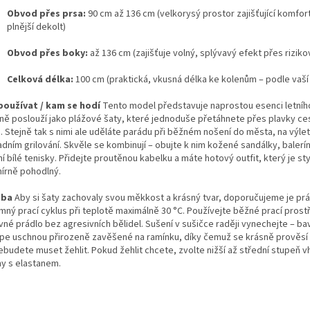
Obvod přes prsa:
90 cm až 136 cm (velkorysý prostor zajišťující komfort
plnější dekolt)
Obvod přes boky:
až 136 cm (zajišťuje volný, splývavý efekt přes riziko
Celková délka:
100 cm (praktická, vkusná délka ke kolenům – podle vaší
používat / kam se hodí
Tento model představuje naprostou esenci letního
ně poslouží jako plážové šaty, které jednoduše přetáhnete přes plavky ce
 Stejně tak s nimi ale uděláte parádu při běžném nošení do města, na výlet
dním grilování. Skvěle se kombinují – obujte k nim kožené sandálky, balerí
 bílé tenisky. Přidejte proutěnou kabelku a máte hotový outfit, který je st
írně pohodlný.
žba
Aby si šaty zachovaly svou měkkost a krásný tvar, doporučujeme je prá
emný prací cyklus při teplotě maximálně 30 °C. Používejte běžné prací pros
vné prádlo bez agresivních bělidel. Sušení v sušičce raději vynechejte – ba
épe uschnou přirozeně zavěšené na ramínku, díky čemuž se krásně prověsí 
nebudete muset žehlit. Pokud žehlit chcete, zvolte nižší až střední stupeň 
ny s elastanem.