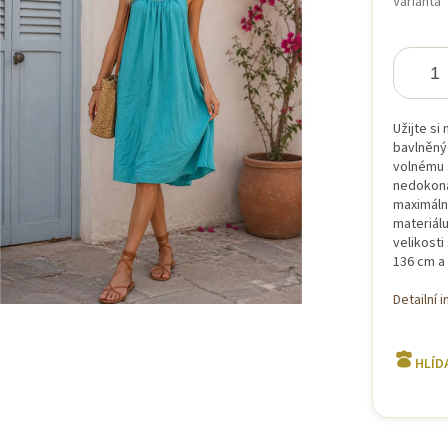
Varianta
iček.
Užijte s
bavlněný
volnému s
nedokona
maximální
materiálu
velikost
136 cm a
Detailní 
HLÍD