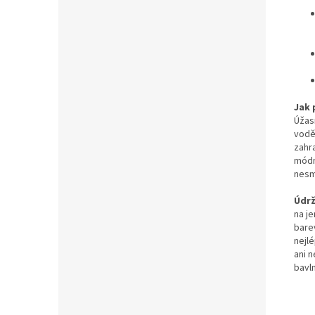
Jak 
Úžas
vodě.
zahra
módní
nesm
Údr
na j
bare
nejl
ani 
bavl