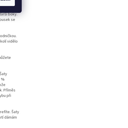
pravdovým
širší boky.
kousek se
podničkou.
kolí vidělo
můžete
 Šaty
5 %
tože
k. Příměs
ybu při
refíte. Šaty
chotí dámám