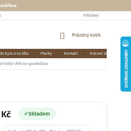
ě měříme
U
VRÁCENÍ ZBOŽÍ
KONTAKT
Přihlášení
NÁKUPNÍ
Prázdný košík
KOŠÍK
do bytu a na tělo
Plavky
Kontakt
Vrácení zboží
O 
ré
Volný střih se spodničkou
 Kč
Skladem