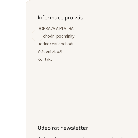
Z
á
p
Informace pro vás
a
DOPRAVA A PLATBA
t
í
Obchodní podmínky
Hodnocení obchodu
Vrácení zboží
Kontakt
Odebírat newsletter