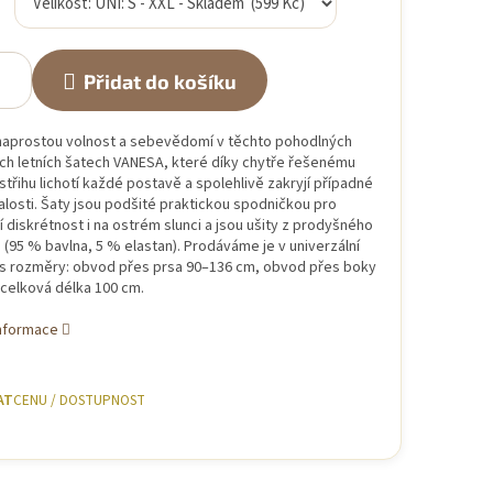
Přidat do košíku
i naprostou volnost a sebevědomí v těchto pohodlných
ch letních šatech VANESA, které díky chytře řešenému
třihu lichotí každé postavě a spolehlivě zakryjí případné
losti. Šaty jsou podšité praktickou spodničkou pro
 diskrétnost i na ostrém slunci a jsou ušity z prodyšného
 (95 % bavlna, 5 % elastan). Prodáváme je v univerzální
i s rozměry: obvod přes prsa 90–136 cm, obvod přes boky
 celková délka 100 cm.
informace
AT