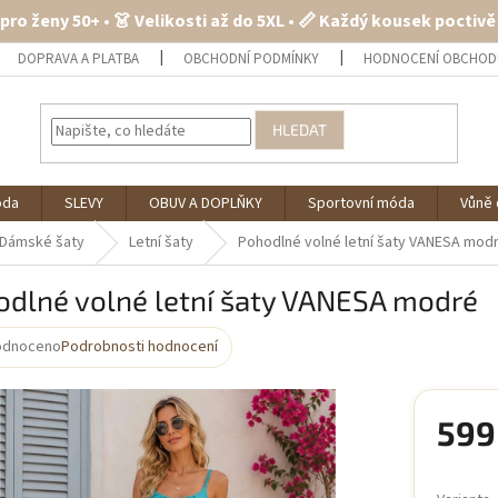
 pro ženy 50+ • 👗 Velikosti až do 5XL • 📏 Každý kousek poctiv
DOPRAVA A PLATBA
OBCHODNÍ PODMÍNKY
HODNOCENÍ OBCHOD
HLEDAT
óda
SLEVY
OBUV A DOPLŇKY
Sportovní móda
Vůně 
Dámské šaty
Letní šaty
Pohodlné volné letní šaty VANESA mod
odlné volné letní šaty VANESA modré
odnoceno
Podrobnosti hodnocení
rné
cení
ktu
599
Měrná
cena: