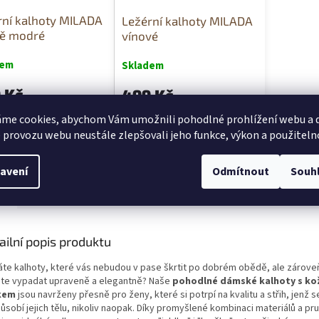
rní kalhoty MILADA
Ležérní kalhoty MILADA
ě modré
vínové
dem
Skladem
 Kč
499 Kč
me cookies, abychom Vám umožnili pohodlné prohlížení webu a d
- XL
UNI: S - XL
 provozu webu neustále zlepšovali jeho funkce, výkon a použiteln
avení
Odmítnout
Souh
s
Diskuze
ailní popis produktu
áte kalhoty, které vás nebudou v pase škrtit po dobrém obědě, ale zároveň
te vypadat upraveně a elegantně? Naše
pohodlné dámské kalhoty s k
kem
jsou navrženy přesně pro ženy, které si potrpí na kvalitu a střih, jenž s
působí jejich tělu, nikoliv naopak. Díky promyšlené kombinaci materiálů a p