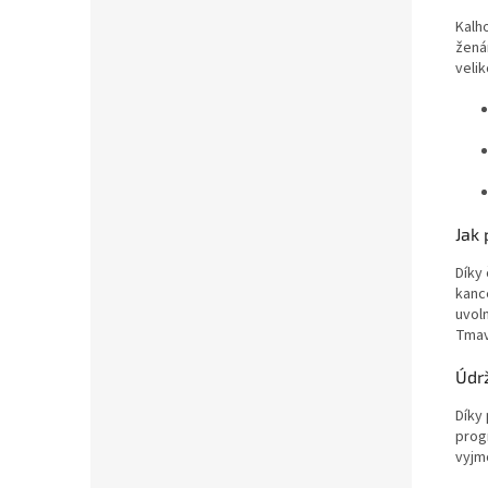
Kalh
žená
velik
Jak 
Díky
kanc
uvol
Tmavé
Údr
Díky
prog
vyjm