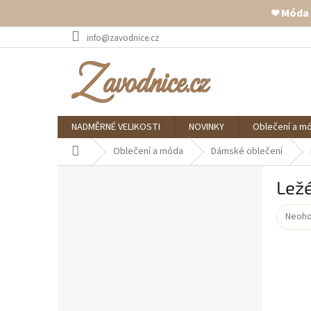
❤️ Móda
Přejít
info@zavodnice.cz
na
obsah
NADMĚRNÉ VELIKOSTI
NOVINKY
Oblečení a m
Domů
Oblečení a móda
Dámské oblečení
P
Lež
o
s
Neoh
t
Průmě
r
hodno
a
produ
je
n
0,0
n
z
í
5
p