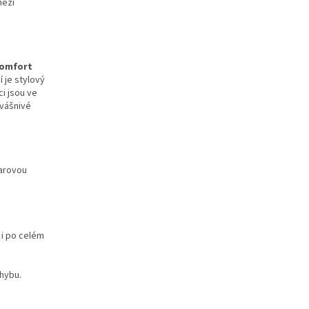
mezí
komfort
 je stylový
ci jsou ve
 vášnivé
varovou
r i po celém
hybu.