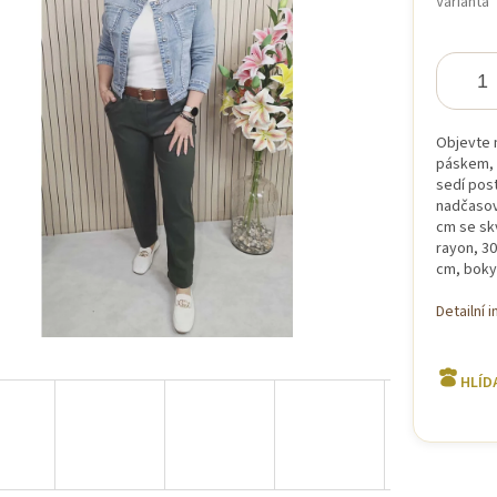
Varianta
iček.
Objevte 
páskem, 
sedí post
nadčasový
cm se sk
rayon, 30
cm, boky
Detailní 
HLÍD