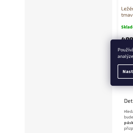
Ležé
tmav
Skla
499
Používá
UNI: S 
analýze
Nast
Popi
Det
Hled
bude
pás
přiz