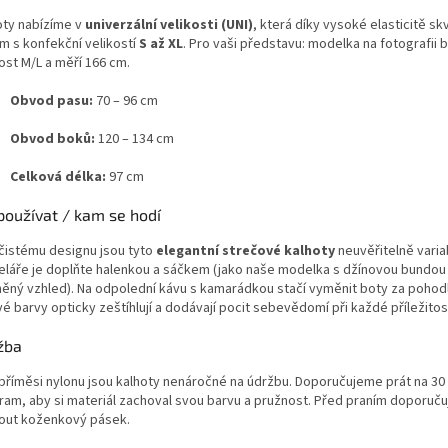
oty nabízíme v
univerzální velikosti (UNI)
, která díky vysoké elasticitě s
m s konfekční velikostí
S až XL
. Pro vaši představu: modelka na fotografii 
ost M/L a měří 166 cm.
Obvod pasu:
70 – 96 cm
Obvod boků:
120 – 134 cm
Celková délka:
97 cm
používat / kam se hodí
 čistému designu jsou tyto
elegantní strečové kalhoty
neuvěřitelně variab
eláře je doplňte halenkou a sáčkem (jako naše modelka s džínovou bundou
něný vzhled). Na odpolední kávu s kamarádkou stačí vyměnit boty za pohodl
 barvy opticky zeštíhlují a dodávají pocit sebevědomí při každé příležitost
žba
 příměsi nylonu jsou kalhoty nenáročné na údržbu. Doporučujeme prát na 30 
ram, aby si materiál zachoval svou barvu a pružnost. Před praním doporuč
out koženkový pásek.