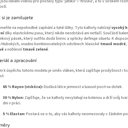
jsou ideální volbou pro postavy typu "jablko" i "hruška", a to v širokém roz
ostí.
 si je zamilujete
meňte na nepohodlné zapínání a tuhé látky. Tyto kalhoty nabízejí
vysoký 
ní
díky elastickému pasu, který nikde neodstává ani netlačí. Součástí balení
kový pásek, který outfitu dodá šmrnc a opticky definuje siluetu. K dispozi
h hlubokých, snadno kombinovatelných odstínech: klasické
tmavě modré
,
vé
a noblesní
tmavě zelené
.
eriál a zpracování
em k úspěchu tohoto modelu je směs vláken, která zajišťuje prodyšnost i t
st:
65 % Rayon (viskóza):
Dodává látce jemnost a luxusní pocit na dotek.
30 % Nylon:
Zajišťuje, že se kalhoty nevytahují na kolenou a drží svůj tva
dni v práci.
5 % Elastan:
Postará se o to, aby vás kalhoty neomezovaly v žádném po
měry