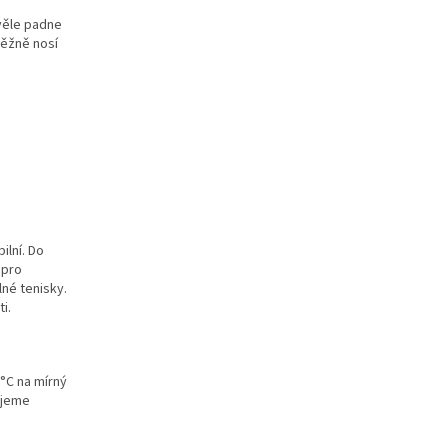
kvěle padne
běžně nosí
ilní. Do
 pro
né tenisky.
i.
°C na mírný
ujeme