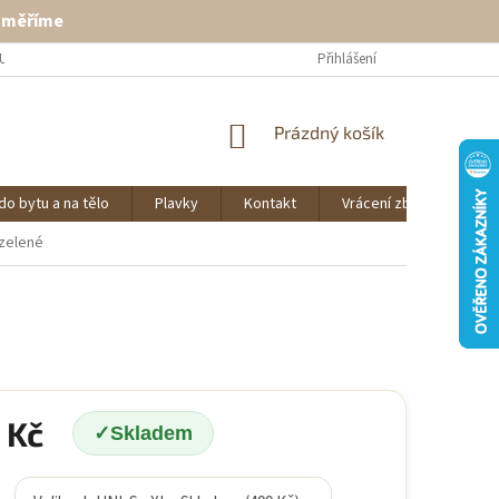
ě měříme
U
VRÁCENÍ ZBOŽÍ
KONTAKT
Přihlášení
NÁKUPNÍ
Prázdný košík
KOŠÍK
do bytu a na tělo
Plavky
Kontakt
Vrácení zboží
O 
 zelené
 Kč
Skladem