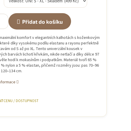
Přidat do košíku
maximální komfort v elegantních kalhotách s koženkovým
které díky vysokému podílu elastanu a rayonu perfektně
avám od S až po XL. Tento univerzální kousek v
ch barvách lichotí křivkám, nikde netlačí a díky délce 97
věle hodí k mokasínům i podpatkům. Materiál tvoří 65 %
 % nylon a 5 % elastan, přičemž rozměry jsou: pas 70–96
 120–134 cm.
informace
AT