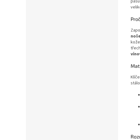
pasu 
velik
Proč
Zapo
noše
kožen
třec
víno
Mat
Klíč
stálo
Roz