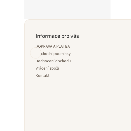
Z
á
p
Informace pro vás
a
DOPRAVA A PLATBA
t
í
Obchodní podmínky
Hodnocení obchodu
Vrácení zboží
Kontakt