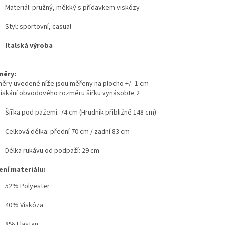
Materiál: pružný, měkký s přídavkem viskózy
Styl: sportovní, casual
Italská výroba
měry:
ěry uvedené níže jsou měřeny na plocho +/- 1 cm
získání obvodového rozměru šířku vynásobte 2
Šířka pod pažemi: 74 cm (Hrudník přibližně 148 cm)
Celková délka: přední 70 cm / zadní 83 cm
Délka rukávu od podpaží: 29 cm
ení materiálu:
52% Polyester
40% Viskóza
8% Elastan