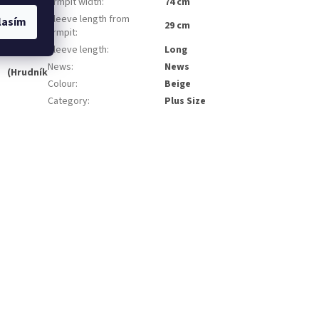
Armpit width
:
74 cm
vá sportovní
džínám nebo
Sleeve length from
lasím
29 cm
pohodlí při
armpit
:
Sleeve length
:
Long
News
:
News
.
(Hrudník
Colour
:
Beige
Category
:
Plus Size