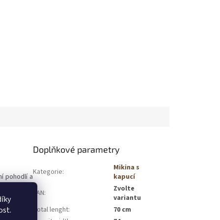
Doplňkové parametry
Mikina s
Kategorie
:
í pohodlí a
kapucí
í díl dodává
Zvolte
EAN
:
variantu
íky
ost.
Total lenght
:
70 cm
ož umožňuje