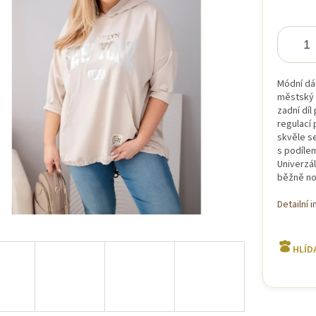
iček.
Módní dám
městský s
zadní díl
regulací 
skvěle se
s podílem
Univerzál
běžně nos
Detailní 
HLÍD