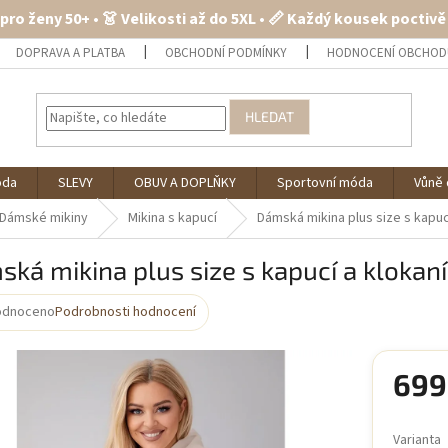
 pro ženy 50+ • 👗 Velikosti až do 5XL • 📏 Každý kousek poctiv
DOPRAVA A PLATBA
OBCHODNÍ PODMÍNKY
HODNOCENÍ OBCHOD
HLEDAT
óda
SLEVY
OBUV A DOPLŇKY
Sportovní móda
Vůně 
Dámské mikiny
Mikina s kapucí
Dámská mikina plus size s kapu
ká mikina plus size s kapucí a klokan
odnoceno
Podrobnosti hodnocení
rné
cení
ktu
699
Měrná
cena:
Varianta