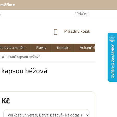
ě měříme
U
VRÁCENÍ ZBOŽÍ
KONTAKT
Přihlášení
NÁKUPNÍ
Prázdný košík
KOŠÍK
do bytu a na tělo
Plavky
Kontakt
Vrácení zboží
O 
cí a klokaní kapsou béžová
í kapsou béžová
 Kč