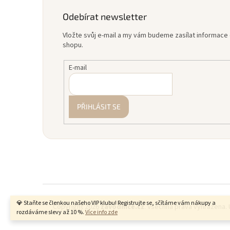
Odebírat newsletter
Vložte svůj e-mail a my vám budeme zasílat informac
shopu.
E-mail
PŘIHLÁSIT SE
💎 Staňte se členkou našeho VIP klubu! Registrujte se, sčítáme vám nákupy a
Copyright 2026
zavodnice.cz
. Všechna práva vyhrazena.
rozdáváme slevy až 10 %.
Více info zde