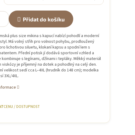
Přidat do košíku
ská plus size mikina s kapucí nabízí pohodlí a moderní
tyl. Má volný střih pro volnost pohybu, prodloužený
 pro lichotivou siluetu, klokaní kapsu a spodní lem s
patentem. Přední potisk jí dodává sportovní vzhled a
 kombinuje s legínami, džínami i tepláky. Měkký materiál
 viskózy je příjemný na dotek a pohodlný na celý den.
ní velikost sedí cca L–4XL (hrudník do 148 cm); modelka
í 3XL/4XL.
informace
AT