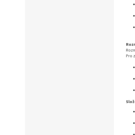
Roz
Rozm
Pro 
Slož