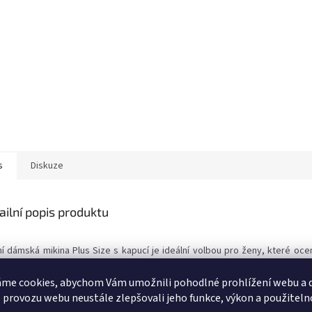
s
Diskuze
ailní popis produktu
í dámská mikina Plus Size s kapucí je ideální volbou pro ženy, které ocen
ový městský vzhled. Volný střih zajišťuje volnost pohybu, prodloužený zadn
rní charakter a opticky zeštíhluje postavu.
me cookies, abychom Vám umožnili pohodlné prohlížení webu a d
 provozu webu neustále zlepšovali jeho funkce, výkon a použiteln
l má praktickou klokaní kapsu a spodní lem regulovatelný patentem, c