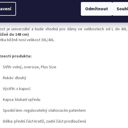
působit mikinu podle vlastních preferencí. Potisk na přední straně jí dodá
ed, díky čemuž se skvěle hodí do každodenních outfitů – k legínám, 
avení
Odmítnout
Souh
ákům. Měkký materiál s přídavkem viskózy zajišťuje příjemný dotek a 
ní po celý den.
kost je univerzální a bude vhodná pro dámy ve velikostech od L do 4XL
ližně do 148 cm)
lka běžně nosí velikost 3XL/4XL.
tnosti produktu:
Střih: volný, oversize, Plus Size
Rukáv: dlouhý
Výstřih: s kapucí
Kapsa: klokaní vpředu
Spodní lem: regulovatelný stahovacím patentem
Délka: přední část kratší, zadní část prodloužená