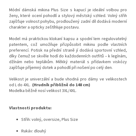
Módní dámská mikina Plus Size s kapucí je ideální volbou pro
ženy, které ocení pohodlí a stylový městský vzhled. Volný střih
zajišťuje volnost pohybu, prodloužený zadní díl dodává moderní
charakter a opticky zeštíhluje postavu.
Model má praktickou klokaní kapsu a spodní lem regulovatelný
patentem, což umožňuje přizpůsobit mikinu podle vlastních
preferencí. Potisk na přední straně jí dodává sportovní vzhled,
díky čemuž se skvěle hodí do každodenních outfitů – k legínám,
džínám nebo teplákům. Měkký materiál s přídavkem viskózy
zajišťuje příjemný dotek a pohodlí při nošení po celý den.
Velikost je univerzální a bude vhodná pro dámy ve velikostech
od L do 4XL.
(Hrudník přibližně do 148 cm)
Modelka běžně nosí velikost 3XL/4XL.
Vlastnosti produktu:
Střih: volný, oversize, Plus Size
Rukáv: dlouhý