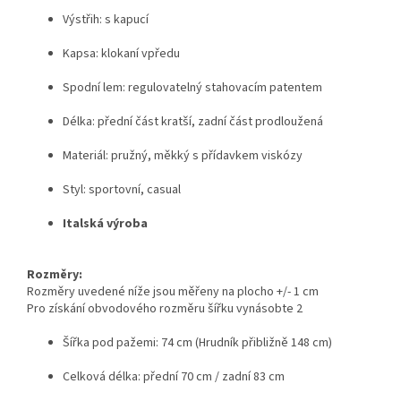
Výstřih: s kapucí
Kapsa: klokaní vpředu
Spodní lem: regulovatelný stahovacím patentem
Délka: přední část kratší, zadní část prodloužená
Materiál: pružný, měkký s přídavkem viskózy
Styl: sportovní, casual
Italská výroba
Rozměry:
Rozměry uvedené níže jsou měřeny na plocho +/- 1 cm
Pro získání obvodového rozměru šířku vynásobte 2
Šířka pod pažemi: 74 cm (Hrudník přibližně 148 cm)
Celková délka: přední 70 cm / zadní 83 cm