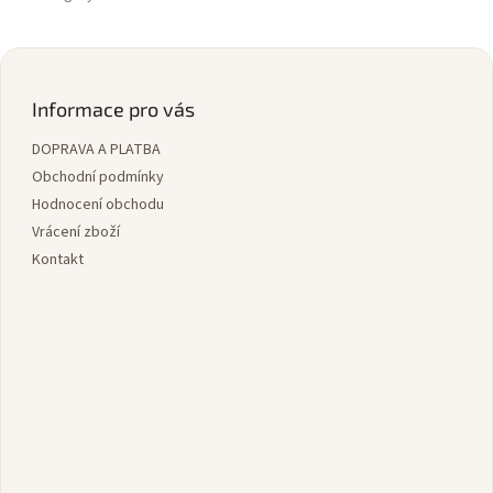
Z
á
p
Informace pro vás
a
DOPRAVA A PLATBA
t
í
Obchodní podmínky
Hodnocení obchodu
Vrácení zboží
Kontakt