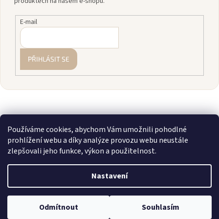
produktech na našem e-shopu.
E-mail
PŘIHLÁSIT SE
Používáme cookies, abychom Vám umožnili pohodlné
prohlížení webu a díky analýze provozu webu neustále
zlepšovali jeho funkce, výkon a použitelnost.
Vytvořil Shoptet
Nastavení
Copyright 2026
zavodnice.cz
. Všechna práva vyhrazena.
Upravit
💎 Staňte se členkou našeho VIP klubu! Registrujte se, sčítáme vám
Odmítnout
Souhlasím
nastavení cookies
nákupy a rozdáváme slevy až 10 %.
Více info zde