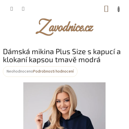
Přejít
NÁKUP
na
obsah
KOŠÍK
Dámská mikina Plus Size s kapucí a
klokaní kapsou tmavě modrá
Neohodnoceno
Podrobnosti hodnocení
Průměrné
hodnocení
produktu
je
0,0
z
5
hvězdiček.