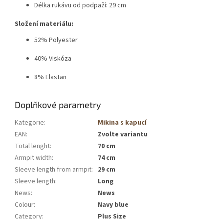
Délka rukávu od podpaží: 29 cm
Složení materiálu:
52% Polyester
40% Viskóza
8% Elastan
Doplňkové parametry
Kategorie
:
Mikina s kapucí
EAN
:
Zvolte variantu
Total lenght
:
70 cm
Armpit width
:
74 cm
Sleeve length from armpit
:
29 cm
Sleeve length
:
Long
News
:
News
Colour
:
Navy blue
Category
:
Plus Size