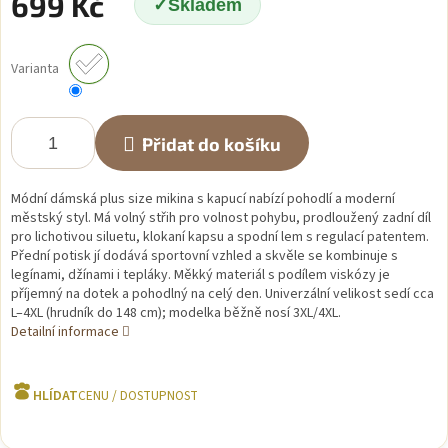
699 Kč
Skladem
Měrná
cena:
Varianta
Přidat do košíku
Módní dámská plus size mikina s kapucí nabízí pohodlí a moderní
městský styl. Má volný střih pro volnost pohybu, prodloužený zadní díl
pro lichotivou siluetu, klokaní kapsu a spodní lem s regulací patentem.
Přední potisk jí dodává sportovní vzhled a skvěle se kombinuje s
legínami, džínami i tepláky. Měkký materiál s podílem viskózy je
příjemný na dotek a pohodlný na celý den. Univerzální velikost sedí cca
L–4XL (hrudník do 148 cm); modelka běžně nosí 3XL/4XL.
Detailní informace
HLÍDAT