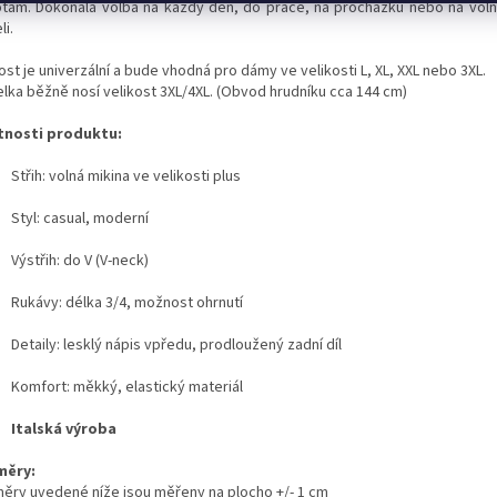
otám. Dokonalá volba na každý den, do práce, na procházku nebo na voln
li.
ost je univerzální a bude vhodná pro dámy ve velikosti L, XL, XXL nebo 3XL.
lka běžně nosí velikost 3XL/4XL. (Obvod hrudníku cca 144 cm)
tnosti produktu:
Střih: volná mikina ve velikosti plus
Styl: casual, moderní
Výstřih: do V (V-neck)
Rukávy: délka 3/4, možnost ohrnutí
Detaily: lesklý nápis vpředu, prodloužený zadní díl
Komfort: měkký, elastický materiál
Italská výroba
měry:
ěry uvedené níže jsou měřeny na plocho +/- 1 cm