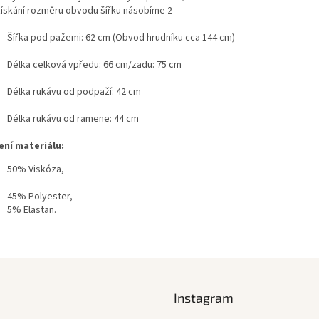
získání rozměru obvodu šířku násobíme 2
Šířka pod pažemi: 62 cm (Obvod hrudníku cca 144 cm)
Délka celková vpředu: 66 cm/zadu: 75 cm
Délka rukávu od podpaží: 42 cm
Délka rukávu od ramene: 44 cm
ení materiálu:
50% Viskóza,
45% Polyester,
5% Elastan.
Instagram