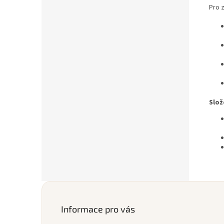
Pro 
Slož
Z
á
p
Informace pro vás
a