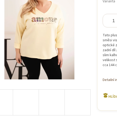
Varianta
iček.
Tato plus
směsi vis
optické z
zadní díl
slim kalh
velikost 
cca 144 c
Detailní 
HLÍD