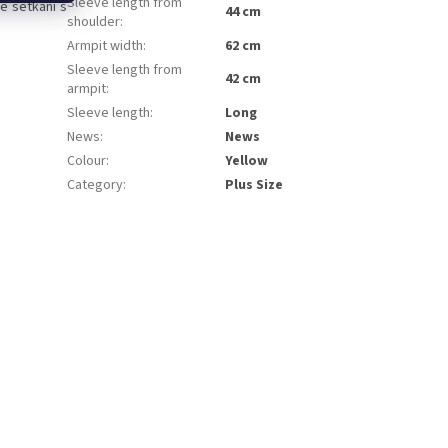
Sleeve length from
é setkání s
44 cm
shoulder
:
Armpit width
:
62 cm
Sleeve length from
42 cm
armpit
:
Sleeve length
:
Long
News
:
News
Colour
:
Yellow
Category
:
Plus Size