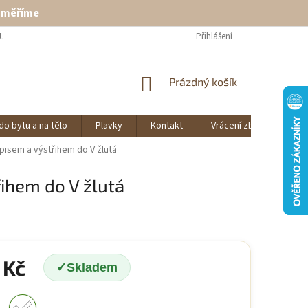
ě měříme
U
VRÁCENÍ ZBOŽÍ
KONTAKT
Přihlášení
NÁKUPNÍ
Prázdný košík
KOŠÍK
do bytu a na tělo
Plavky
Kontakt
Vrácení zboží
O 
pisem a výstřihem do V žlutá
ihem do V žlutá
 Kč
Skladem