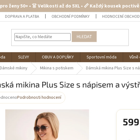
 pro ženy 50+ • 👗 Velikosti až do 5XL • 📏 Každý kousek poctiv
DOPRAVA A PLATBA
OBCHODNÍ PODMÍNKY
HODNOCENÍ OBCHOD
HLEDAT
óda
SLEVY
OBUV A DOPLŇKY
Sportovní móda
Vůně 
Dámské mikiny
Mikina s potiskem
Dámská mikina Plus Size s ná
ká mikina Plus Size s nápisem a výstř
odnoceno
Podrobnosti hodnocení
rné
cení
ktu
599
Měrná
cena: