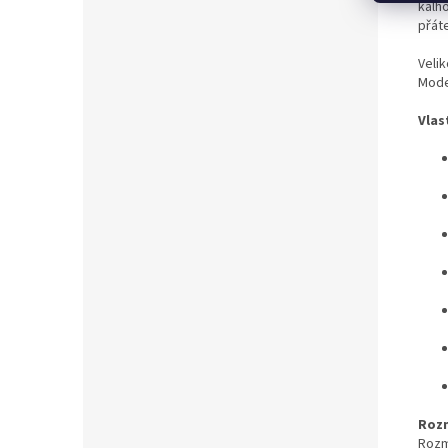
kalh
přáte
Velik
Mode
Vlas
Roz
Rozm