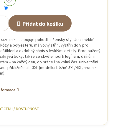
Přidat do košíku
 size mikina spojuje pohodlí a ženský styl. Je z měkké
kózy a polyesteru, má volný střih, výstřih do V pro
eštíhlení a ozdobný nápis s lesklými detaily. Prodloužený
 zakrývá boky, takže se skvěle hodí k legínám, džínům i
otám – na každý den, do práce i na volný čas. Univerzální
sedí přibližně na L–3XL (modelka běžně 3XL/4XL, hrudník
m).
informace
AT