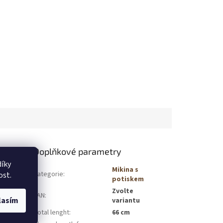
Doplňkové parametry
íky
Mikina s
Kategorie
:
ost.
 a ženského
potiskem
u, zaručuje
Zvolte
EAN
:
y zeštíhluje
lasím
variantu
Delší zadní
Total lenght
:
66 cm
m nebo slim