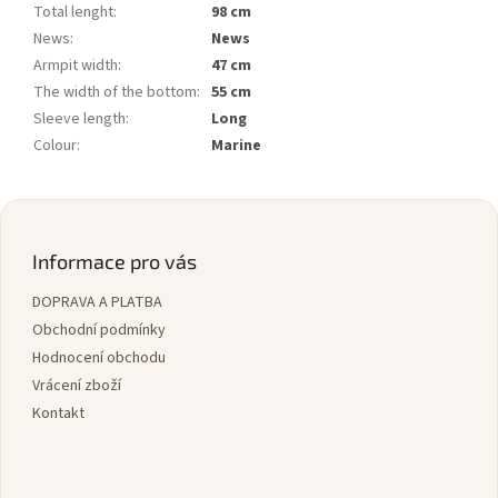
Total lenght
:
98 cm
News
:
News
Armpit width
:
47 cm
The width of the bottom
:
55 cm
Sleeve length
:
Long
Colour
:
Marine
Z
á
p
Informace pro vás
a
DOPRAVA A PLATBA
t
í
Obchodní podmínky
Hodnocení obchodu
Vrácení zboží
Kontakt