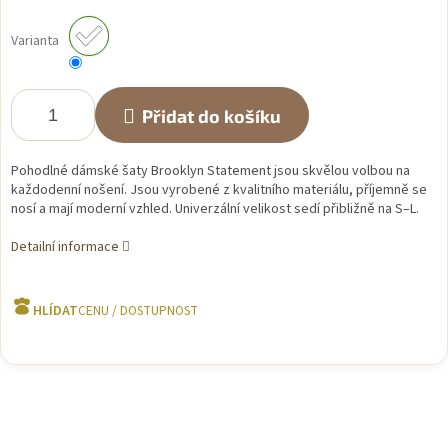
Měrná
cena:
Varianta
Přidat do košíku
Pohodlné dámské šaty Brooklyn Statement jsou skvělou volbou na
každodenní nošení. Jsou vyrobené z kvalitního materiálu, příjemně se
nosí a mají moderní vzhled. Univerzální velikost sedí přibližně na S–L.
Detailní informace
HLÍDAT