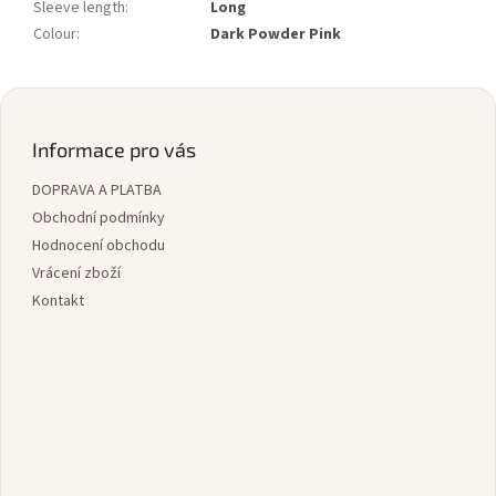
Sleeve length
:
Long
Colour
:
Dark Powder Pink
Z
á
p
Informace pro vás
a
DOPRAVA A PLATBA
t
í
Obchodní podmínky
Hodnocení obchodu
Vrácení zboží
Kontakt