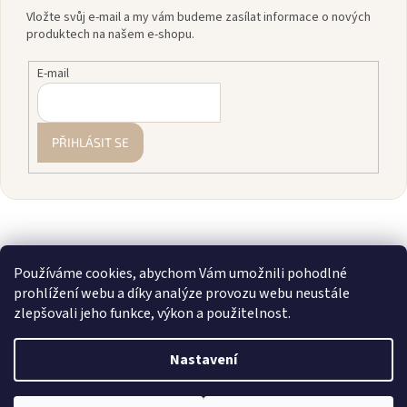
Vložte svůj e-mail a my vám budeme zasílat informace o nových
produktech na našem e-shopu.
E-mail
PŘIHLÁSIT SE
Používáme cookies, abychom Vám umožnili pohodlné
prohlížení webu a díky analýze provozu webu neustále
zlepšovali jeho funkce, výkon a použitelnost.
Vytvořil Shoptet
Nastavení
Copyright 2026
zavodnice.cz
. Všechna práva vyhrazena.
Upravit