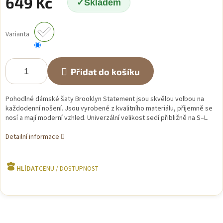
649 Kč
Skladem
Měrná
cena:
Varianta
Přidat do košíku
Pohodlné dámské šaty Brooklyn Statement jsou skvělou volbou na
každodenní nošení. Jsou vyrobené z kvalitního materiálu, příjemně se
nosí a mají moderní vzhled. Univerzální velikost sedí přibližně na S–L.
Detailní informace
HLÍDAT