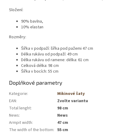
Složení:
90% bavlna,
10% elastan
Rozměry:
Šířka v podpaží: šířka pod pažemi 47 cm
Délka rukávu od podpaží: 49 cm
Délka rukávu od ramene: délka: 61 cm
Celková délka: 98 cm
Šířka v bocích: 55 cm
Doplňkové parametry
Kategorie
:
Mikinové šaty
EAN
:
Zvolte variantu
Total lenght
:
98 cm
News
:
News
Armpit width
:
47 cm
The width of the bottom
:
55 cm