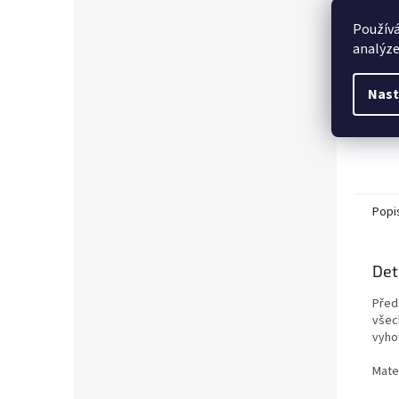
Používá
analýze
Nast
Popi
Det
Před
všech
vyho
Mater