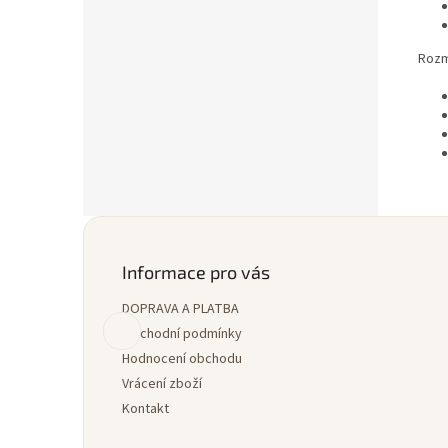
Rozm
Z
á
p
Informace pro vás
a
DOPRAVA A PLATBA
t
í
Obchodní podmínky
Hodnocení obchodu
Vrácení zboží
Kontakt