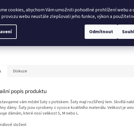
me cookies, abychom Vám umožnili pohodlné prohlížení webu a d
 provozu webu neustále zlepšovali jeho funkce, výkon a použiteln
avení
Odmítnout
Souh
s
Diskuze
ailní popis produktu
stavujeme vám módní šaty s potiskem. Šaty mají rozšířený lem. Skvělá nab
ny dámy. Šaty jsou vyrobeny z vysoce kvalitního materiálu. Velikost je univ
vuje dámám, které nosí velikost S, M nebo L.
iálové složení: