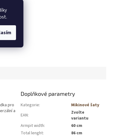
íky
ost.
lasím
Doplňkové parametry
ídka pro
Kategorie
:
Mikinové šaty
erzální a
Zvolte
EAN
:
variantu
Armpit width
:
60 cm
Total lenght
:
86 cm