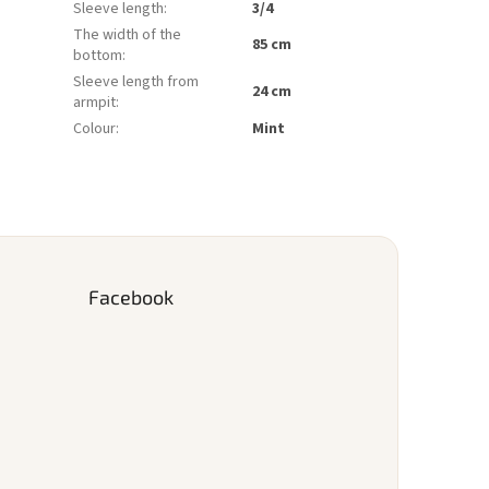
Sleeve length
:
3/4
The width of the
85 cm
bottom
:
Sleeve length from
24 cm
armpit
:
Colour
:
Mint
Facebook