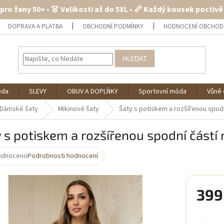
 pro ženy 50+ • 👗 Velikosti až do 5XL • 📏 Každý kousek poctiv
DOPRAVA A PLATBA
OBCHODNÍ PODMÍNKY
HODNOCENÍ OBCHOD
HLEDAT
óda
SLEVY
OBUV A DOPLŇKY
Sportovní móda
Vůně 
Dámské šaty
Mikinové šaty
Šaty s potiskem a rozšířenou spodn
 s potiskem a rozšířenou spodní částí 
odnoceno
Podrobnosti hodnocení
rné
cení
ktu
399
Měrná
cena: