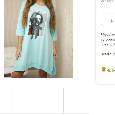
Varianta
iček.
Představ
vyrobené 
nošení. U
Detailní 
HLÍD