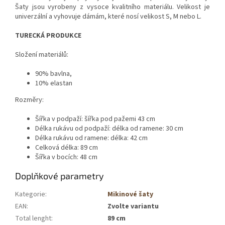
Šaty jsou vyrobeny z vysoce kvalitního materiálu. Velikost je
univerzální a vyhovuje dámám, které nosí velikost S, M nebo L.
TURECKÁ PRODUKCE
Složení materiálů:
90% bavlna,
10% elastan
Rozměry:
Šířka v podpaží: šířka pod pažemi 43 cm
Délka rukávu od podpaží: délka od ramene: 30 cm
Délka rukávu od ramene: délka: 42 cm
Celková délka: 89 cm
Šířka v bocích: 48 cm
Doplňkové parametry
Kategorie
:
Mikinové šaty
EAN
:
Zvolte variantu
Total lenght
:
89 cm