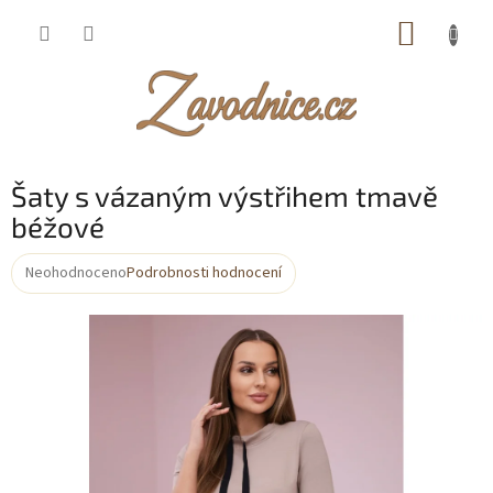
Přejít
NÁKUP
na
obsah
KOŠÍK
Šaty s vázaným výstřihem tmavě
béžové
Neohodnoceno
Podrobnosti hodnocení
Průměrné
hodnocení
produktu
je
0,0
z
5
hvězdiček.