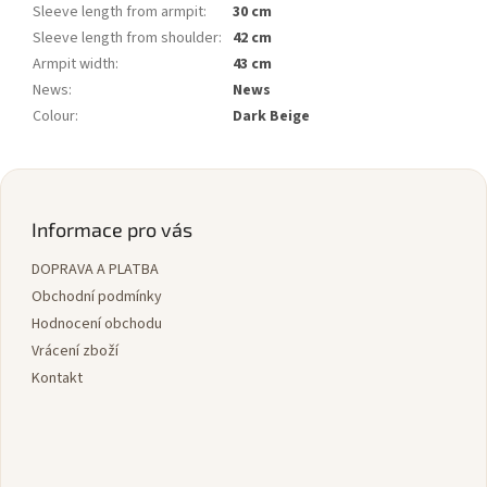
Sleeve length from armpit
:
30 cm
Sleeve length from shoulder
:
42 cm
Armpit width
:
43 cm
News
:
News
Colour
:
Dark Beige
Z
á
p
Informace pro vás
a
DOPRAVA A PLATBA
t
í
Obchodní podmínky
Hodnocení obchodu
Vrácení zboží
Kontakt