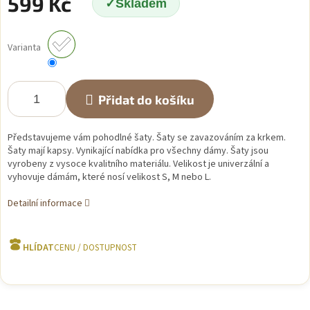
599 Kč
Skladem
Měrná
cena:
Varianta
Přidat do košíku
Představujeme vám pohodlné šaty. Šaty se zavazováním za krkem.
Šaty mají kapsy. Vynikající nabídka pro všechny dámy. Šaty jsou
vyrobeny z vysoce kvalitního materiálu. Velikost je univerzální a
vyhovuje dámám, které nosí velikost S, M nebo L.
Detailní informace
HLÍDAT