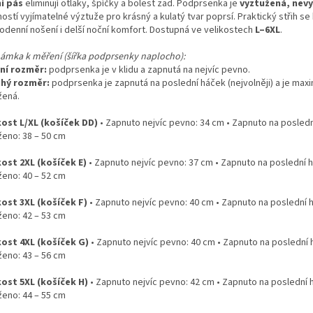
í pás
eliminují otlaky, špíčky a bolest zad. Podprsenka je
vyztužená, nev
stí vyjímatelné výztuže pro krásný a kulatý tvar poprsí. Praktický střih se
odenní nošení i delší noční komfort. Dostupná ve velikostech
L–6XL
.
ámka k měření (šířka podprsenky naplocho):
ní rozměr:
podprsenka je v klidu a zapnutá na nejvíc pevno.
hý rozměr:
podprsenka je zapnutá na poslední háček (nejvolněji) a je max
žená.
kost L/XL (košíček DD)
• Zapnuto nejvíc pevno: 34 cm • Zapnuto na posledn
ženo: 38 – 50 cm
kost 2XL (košíček E)
• Zapnuto nejvíc pevno: 37 cm • Zapnuto na poslední 
ženo: 40 – 52 cm
kost 3XL (košíček F)
• Zapnuto nejvíc pevno: 40 cm • Zapnuto na poslední 
ženo: 42 – 53 cm
kost 4XL (košíček G)
• Zapnuto nejvíc pevno: 40 cm • Zapnuto na poslední 
ženo: 43 – 56 cm
kost 5XL (košíček H)
• Zapnuto nejvíc pevno: 42 cm • Zapnuto na poslední 
ženo: 44 – 55 cm