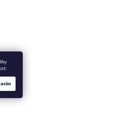
íky
ost.
lasím