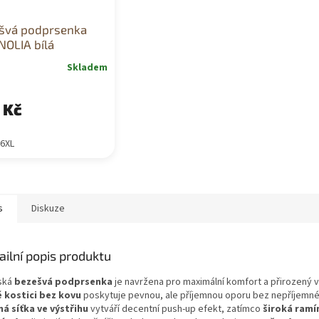
švá podprsenka
OLIA bílá
Skladem
 Kč
6XL
s
Diskuze
ailní popis produktu
ská
bezešvá podprsenka
je navržena pro maximální komfort a přirozený v
é kostici bez kovu
poskytuje pevnou, ale příjemnou oporu bez nepříjemné
á síťka ve výstřihu
vytváří decentní push-up efekt, zatímco
široká ramí