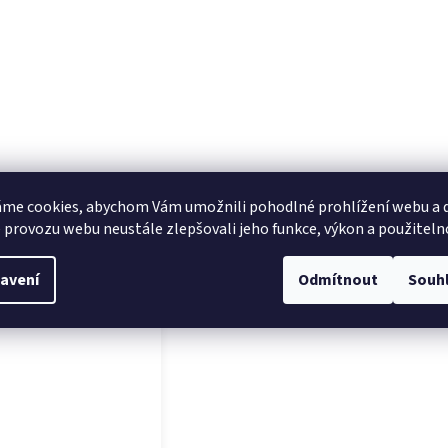
me cookies, abychom Vám umožnili pohodlné prohlížení webu a d
 provozu webu neustále zlepšovali jeho funkce, výkon a použiteln
sející produkty
avení
Odmítnout
Souh