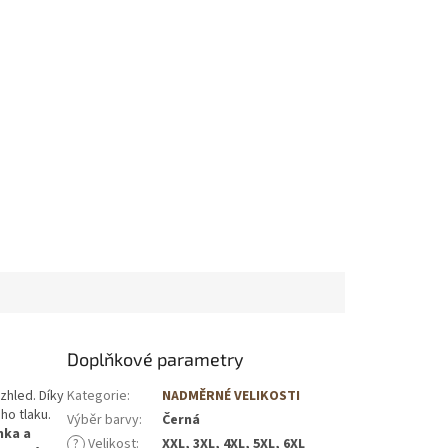
Doplňkové parametry
zhled. Díky
Kategorie
:
NADMĚRNÉ VELIKOSTI
ho tlaku.
Výběr barvy
:
Černá
nka a
?
Velikost
:
XXL, 3XL, 4XL, 5XL, 6XL