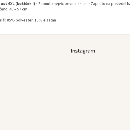
kost 6XL (košíček I)
• Zapnuto nejvíc pevno: 44 cm • Zapnuto na poslední h
ženo: 46 – 57 cm
riál: 85% polyester, 15% elastan
Instagram