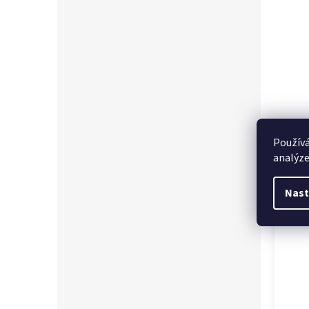
Používá
analýze
Souvi
Nast