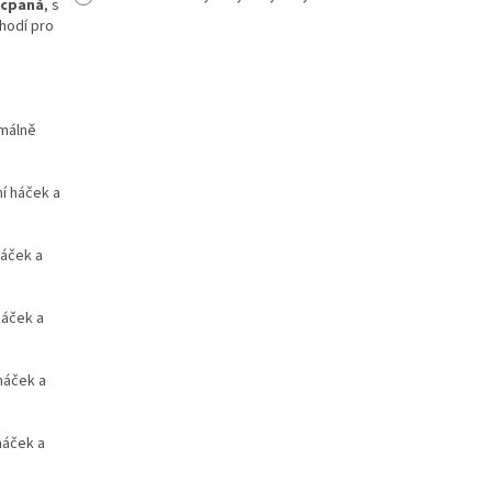
ycpaná
, s
 hodí pro
imálně
í háček a
háček a
háček a
háček a
háček a