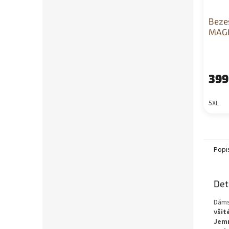
Beze
MAGN
399
5XL
Popi
Det
Dám
všit
Jemn