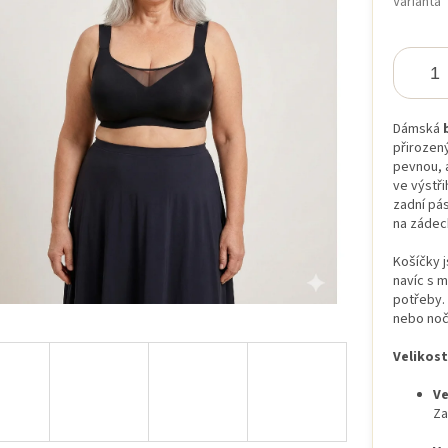
Varianta
iček.
Dámská
přirozený
pevnou, 
ve výstři
zadní pás
na zádec
Košíčky 
navíc s 
potřeby. 
nebo noč
Velikost
Ve
Za