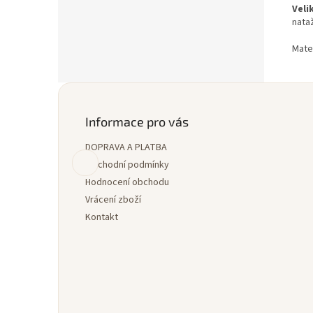
Veli
nata
Mate
Z
á
p
Informace pro vás
a
DOPRAVA A PLATBA
t
í
Obchodní podmínky
Hodnocení obchodu
Vrácení zboží
Kontakt