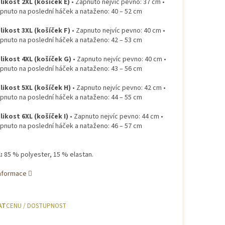
likost 2XL (košíček E)
• Zapnuto nejvíc pevno: 37 cm •
pnuto na poslední háček a nataženo: 40 – 52 cm
likost 3XL (košíček F)
• Zapnuto nejvíc pevno: 40 cm •
pnuto na poslední háček a nataženo: 42 – 53 cm
likost 4XL (košíček G)
• Zapnuto nejvíc pevno: 40 cm •
pnuto na poslední háček a nataženo: 43 – 56 cm
likost 5XL (košíček H)
• Zapnuto nejvíc pevno: 42 cm •
pnuto na poslední háček a nataženo: 44 – 55 cm
likost 6XL (košíček I)
• Zapnuto nejvíc pevno: 44 cm •
pnuto na poslední háček a nataženo: 46 – 57 cm
:
85 % polyester, 15 % elastan.
informace
AT