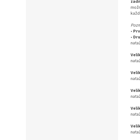
zadn
možno
každ
Pozn
•
Prv
•
Dru
nata
Veli
nata
Veli
nata
Veli
nata
Veli
nata
Veli
nata