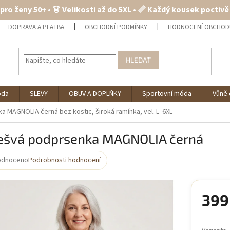
 pro ženy 50+ • 👗 Velikosti až do 5XL • 📏 Každý kousek poctiv
DOPRAVA A PLATBA
OBCHODNÍ PODMÍNKY
HODNOCENÍ OBCHOD
HLEDAT
óda
SLEVY
OBUV A DOPLŇKY
Sportovní móda
Vůně 
ka MAGNOLIA černá
bez kostic, široká ramínka, vel. L–6XL
ešvá podprsenka MAGNOLIA černá
odnoceno
Podrobnosti hodnocení
rné
cení
ktu
399
Měrná
cena: