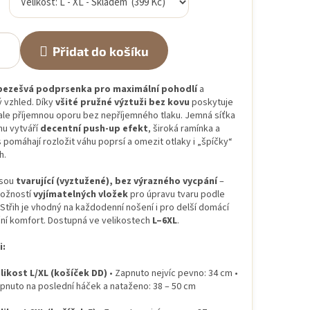
Přidat do košíku
bezešvá podprsenka pro maximální pohodlí
a
 vzhled. Díky
všité pružné výztuži bez kovu
poskytuje
ale příjemnou oporu bez nepříjemného tlaku. Jemná síťka
hu vytváří
decentní push-up efekt
, široká ramínka a
 pomáhají rozložit váhu poprsí a omezit otlaky i „špíčky“
h.
jsou
tvarující (vyztužené), bez výrazného vycpání
–
možností
vyjímatelných vložek
pro úpravu tvaru podle
Střih je vhodný na každodenní nošení i pro delší domácí
ní komfort. Dostupná ve velikostech
L–6XL
.
i:
likost L/XL (košíček DD)
• Zapnuto nejvíc pevno: 34 cm •
pnuto na poslední háček a nataženo: 38 – 50 cm