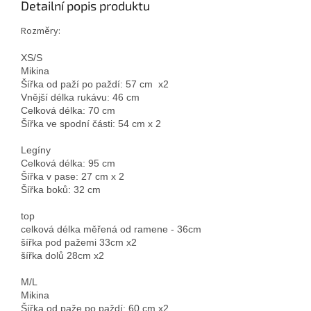
Detailní popis produktu
Rozměry:
XS/S

Mikina

Šířka od paží po paždí: 57 cm  x2

Vnější délka rukávu: 46 cm

Celková délka: 70 cm

Šířka ve spodní části: 54 cm x 2

Legíny

Celková délka: 95 cm

Šířka v pase: 27 cm x 2

Šířka boků: 32 cm

top

celková délka měřená od ramene - 36cm

šířka pod pažemi 33cm x2

šířka dolů 28cm x2

M/L

Mikina

Šířka od paže po paždí: 60 cm x2
