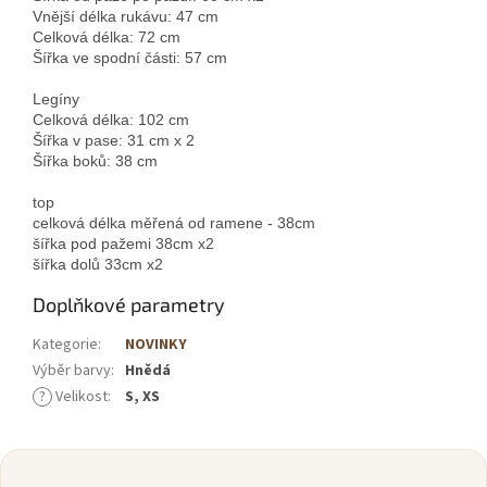
Vnější délka rukávu: 47 cm

Celková délka: 72 cm

Šířka ve spodní části: 57 cm

Legíny

Celková délka: 102 cm

Šířka v pase: 31 cm x 2

Šířka boků: 38 cm

top

celková délka měřená od ramene - 38cm

šířka pod pažemi 38cm x2

šířka dolů 33cm x2
Doplňkové parametry
Kategorie
:
NOVINKY
Výběr barvy
:
Hnědá
?
Velikost
:
S, XS
Z
á