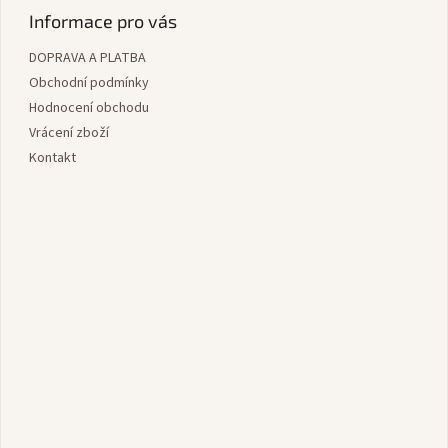
p
Informace pro vás
a
DOPRAVA A PLATBA
t
í
Obchodní podmínky
Hodnocení obchodu
Vrácení zboží
Kontakt