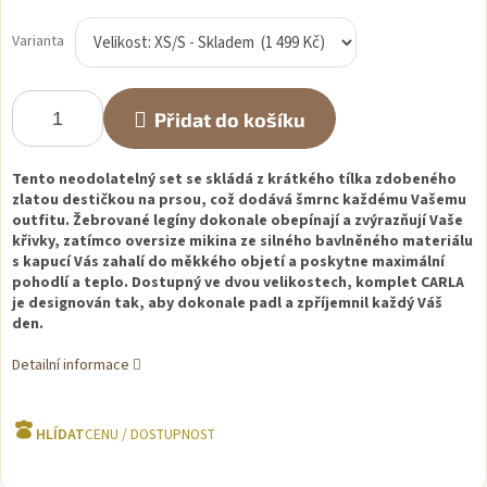
Měrná
cena:
Varianta
Přidat do košíku
Tento neodolatelný set se skládá z krátkého tílka zdobeného
zlatou destičkou na prsou, což dodává šmrnc každému Vašemu
outfitu. Žebrované legíny dokonale obepínají a zvýrazňují Vaše
křivky, zatímco oversize mikina ze silného bavlněného materiálu
s kapucí Vás zahalí do měkkého objetí a poskytne maximální
pohodlí a teplo. Dostupný ve dvou velikostech, komplet CARLA
je designován tak, aby dokonale padl a zpříjemnil každý Váš
den.
Detailní informace
HLÍDAT