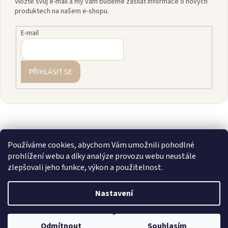
Vložte svůj e-mail a my vám budeme zasílat informace o nových
produktech na našem e-shopu.
E-mail
PŘIHLÁSIT SE
Používáme cookies, abychom Vám umožnili pohodlné
prohlížení webu a díky analýze provozu webu neustále
zlepšovali jeho funkce, výkon a použitelnost.
Vytvořil Shoptet
Nastavení
Copyright 2026
zavodnice.cz
. Všechna práva vyhrazena.
Upravit
💎 Staňte se členkou našeho VIP klubu! Registrujte se, sčítáme vám
Odmítnout
Souhlasím
nastavení cookies