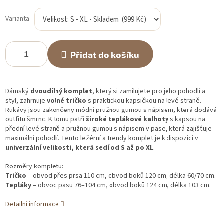
Měrná
cena:
Varianta
Přidat do košíku
Dámský
dvoudílný komplet
, který si zamilujete pro jeho pohodlí a
styl, zahrnuje
volné tričko
s praktickou kapsičkou na levé straně.
Rukávy jsou zakončeny módní pružnou gumou s nápisem, která dodává
outfitu šmrnc. K tomu patří
široké teplákové kalhoty
s kapsou na
přední levé straně a pružnou gumou s nápisem v pase, která zajišťuje
maximální pohodlí. Tento ležérní a trendy komplet je k dispozici v
univerzální velikosti, která sedí od S až po XL
.
Rozměry kompletu:
Tričko
– obvod přes prsa 110 cm, obvod boků 120 cm, délka 60/70 cm.
Tepláky
– obvod pasu 76–104 cm, obvod boků 124 cm, délka 103 cm.
Detailní informace