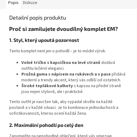
Popis
Diskuze
Detailní popis produktu
Proč si zamilujete dvoudílný komplet EM?
1. Styl, který upoutá pozornost
Tento komplet není jen o pohodlí – je to módní výrok.
Volné tričko s kapsičkou na levé straně
dodává
outfitu ležérní eleganci.
Pružná guma s nápisem na rukávech a v pase
přidává
moderní a trendy akcent, který vás odliší od ostatních.
Široké teplákové kalhoty
s kapsou na přední straně
jsou nejen stylové, ale i praktické.
Tento outfit je navržen tak, aby vypadal skvěle na každé
postavě a v každé situaci. Je to kombinace jednoduchosti a
sofistikovanosti, kterou ocení každá žena.
2. Maximální pohodlí po celý den
Zapomeňte na nepohodlné oblečení, které vás omezuje.