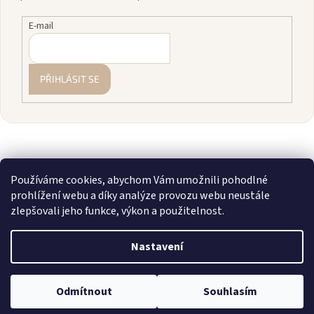
E-mail
PŘIHLÁSIT SE
Používáme cookies, abychom Vám umožnili pohodlné
prohlížení webu a díky analýze provozu webu neustále
zlepšovali jeho funkce, výkon a použitelnost.
Vytvořil Shoptet
Nastavení
Copyright 2026
zavodnice.cz
. Všechna práva vyhrazena.
Upravit
💎 Staňte se členkou našeho VIP klubu! Registrujte se, sčítáme vám
Odmítnout
Souhlasím
nastavení cookies
nákupy a rozdáváme slevy až 10 %.
Více info zde