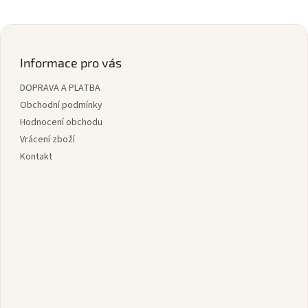
Z
á
p
Informace pro vás
a
DOPRAVA A PLATBA
t
í
Obchodní podmínky
Hodnocení obchodu
Vrácení zboží
Kontakt