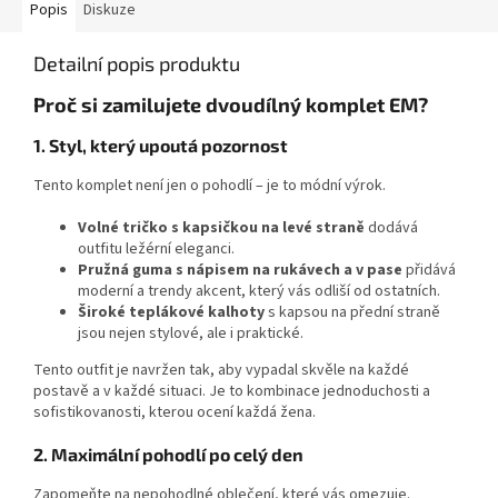
Popis
Diskuze
Detailní popis produktu
Proč si zamilujete dvoudílný komplet EM?
1. Styl, který upoutá pozornost
Tento komplet není jen o pohodlí – je to módní výrok.
Volné tričko s kapsičkou na levé straně
dodává
outfitu ležérní eleganci.
Pružná guma s nápisem na rukávech a v pase
přidává
moderní a trendy akcent, který vás odliší od ostatních.
Široké teplákové kalhoty
s kapsou na přední straně
jsou nejen stylové, ale i praktické.
Tento outfit je navržen tak, aby vypadal skvěle na každé
postavě a v každé situaci. Je to kombinace jednoduchosti a
sofistikovanosti, kterou ocení každá žena.
2. Maximální pohodlí po celý den
Zapomeňte na nepohodlné oblečení, které vás omezuje.