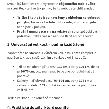
Dvoudílný komplet EM je vyroben z
příjemného máslového
materiálu
, který je tak jemný, že ho nebudete chtít sundat.
Tričko i kalhoty jsou navrženy s ohledem na volnost
pohybu
, takže se budete cítit skvěle, ať už relaxujete
nebo jste v pohybu.
Pružná guma v pase a na rukávech
se přizpůsobí vašim
potřebám, takže vás nic nebude tlačit ani omezovat.
3. Univerzální velikost – padne každé ženě
Zapomeňte na starosti s výběrem velikosti. Tento komplet je
navržen tak, aby seděl ženám s velikostí od S až po XL.
Tričko má obvod přes prsa
110 cm
a boky
120 cm
, délka
je
60/70 cm
, což znamená, že padne pohodlně každé
postavě.
Kalhoty mají obvod pasu
76–104 cm
, boky
124 cm
a
celkovou délku
103 cm
, takže se perfektně přizpůsobí
vaší siluetě.
Jedna velikost – nekonečné možnosti!
4. Praktické detaily, které oceníte