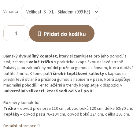
Měrná
cena:
Varianta
Přidat do košíku
Dámský
dvoudílný komplet
, který si zamilujete pro jeho pohodlí a
styl, zahrnuje
volné tričko
s praktickou kapsičkou na levé straně.
Rukávy jsou zakončeny módní pružnou gumou s nápisem, která dodává
outfitu šmrnc. K tomu patří
široké teplákové kalhoty
s kapsou na
přední levé straně a pružnou gumou s nápisem v pase, která zajišťuje
maximální pohodlí. Tento ležérní a trendy komplet je k dispozici v
univerzální velikosti, která sedí od S až po XL
.
Rozměry kompletu:
Tričko
– obvod přes prsa 110 cm, obvod boků 120 cm, délka 60/70 cm.
Tepláky
– obvod pasu 76–104 cm, obvod boků 124 cm, délka 103 cm.
Detailní informace