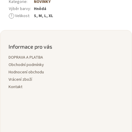
Kategorie
:
NOVINKY
Výběr barvy
:
Hnědá
?
Velikost
:
S, M, L, XL
Z
á
p
Informace pro vás
a
DOPRAVA A PLATBA
t
í
Obchodní podmínky
Hodnocení obchodu
Vrácení zboží
Kontakt