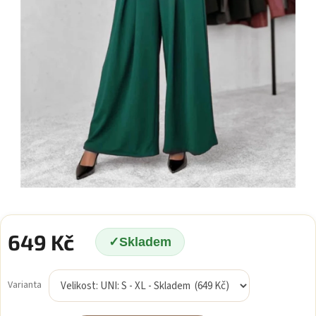
649 Kč
Skladem
Měrná
cena:
Varianta