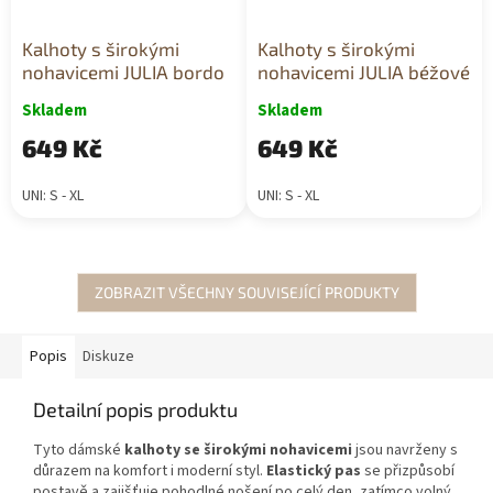
Kalhoty s širokými
Kalhoty s širokými
nohavicemi JULIA bordo
nohavicemi JULIA béžové
Skladem
Skladem
649 Kč
649 Kč
UNI: S - XL
UNI: S - XL
ZOBRAZIT VŠECHNY SOUVISEJÍCÍ PRODUKTY
Popis
Diskuze
Detailní popis produktu
Tyto dámské
kalhoty se širokými nohavicemi
jsou navrženy s
důrazem na komfort i moderní styl.
Elastický pas
se přizpůsobí
postavě a zajišťuje pohodlné nošení po celý den, zatímco volný