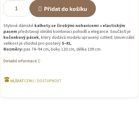
Přidat do košíku
Stylové dámské
kalhoty se širokými nohavicemi
a
elastickým
pasem
představují ideální kombinaci pohodlí a elegance. Součástí je
koženkový pásek
, který dodává modelu upravený vzhled. Univerzální
velikost je vhodná pro postavy
S–XL
.
Rozměry:
pas 74–94 cm, boky 120 cm, délka 109 cm.
Detailní informace
HLÍDAT