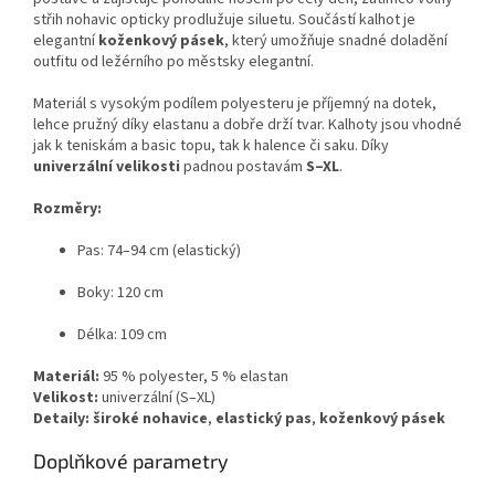
střih nohavic opticky prodlužuje siluetu. Součástí kalhot je
elegantní
koženkový pásek
, který umožňuje snadné doladění
outfitu od ležérního po městsky elegantní.
Materiál s vysokým podílem polyesteru je příjemný na dotek,
lehce pružný díky elastanu a dobře drží tvar. Kalhoty jsou vhodné
jak k teniskám a basic topu, tak k halence či saku. Díky
univerzální velikosti
padnou postavám
S–XL
.
Rozměry:
Pas: 74–94 cm (elastický)
Boky: 120 cm
Délka: 109 cm
Materiál:
95 % polyester, 5 % elastan
Velikost:
univerzální (S–XL)
Detaily:
široké nohavice
,
elastický pas
,
koženkový pásek
Doplňkové parametry