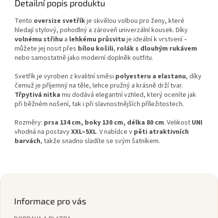
Detailní popis produktu
Tento
oversize svetřík
je skvělou volbou pro ženy, které
hledají stylový, pohodlný a zároveň univerzální kousek. Díky
volnému střihu
a
lehkému průsvitu
je ideální k vrstvení –
můžete jej nosit přes
bílou košili
,
rolák s dlouhým rukávem
nebo samostatně jako moderní doplněk outfitu.
Svetřík je vyroben z kvalitní směsi
polyesteru a elastanu
, díky
čemuž je příjemný na těle, lehce pružný a krásně drží tvar.
Třpytivá nitka
mu dodává elegantní vzhled, který oceníte jak
při běžném nošení, tak i při slavnostnějších příležitostech.
Rozměry:
prsa 134 cm, boky 130 cm, délka 80 cm
. Velikost
UNI
vhodná na postavy
XXL–5XL
. V nabídce v
pěti atraktivních
barvách
, takže snadno sladíte se svým šatníkem.
Z
á
p
Informace pro vás
a