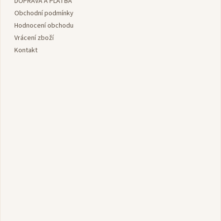
DOPRAVA A PLATBA
t
í
Obchodní podmínky
Hodnocení obchodu
Vrácení zboží
Kontakt