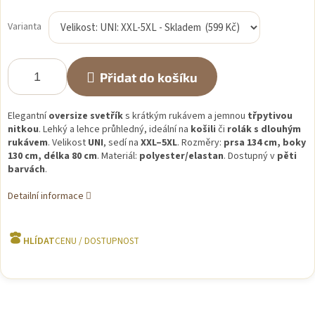
Měrná
cena:
Varianta
Přidat do košíku
Elegantní
oversize svetřík
s krátkým rukávem a jemnou
třpytivou
nitkou
. Lehký a lehce průhledný, ideální na
košili
či
rolák s dlouhým
rukávem
. Velikost
UNI
, sedí na
XXL–5XL
. Rozměry:
prsa 134 cm, boky
130 cm, délka 80 cm
. Materiál:
polyester/elastan
. Dostupný v
pěti
barvách
.
Detailní informace
HLÍDAT