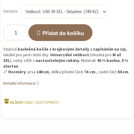
Měrná
cena:
Varianta
Přidat do košíku
Stylová
bavlněná košile s krajkovými detaily
a
zapínáním na zip
,
ideální pro jarní i letní dny.
Univerzální velikost
(vhodná pro
M až
3XL
), volný střih s
nastavitelnými rukávy
. Materiál:
95 % bavlna
,
5 %
elastan
.
📏
Rozměry
: prsa
140 cm
, délka přední části
74 cm
., zadní část
84 cm
.
Detailní informace
HLÍDAT