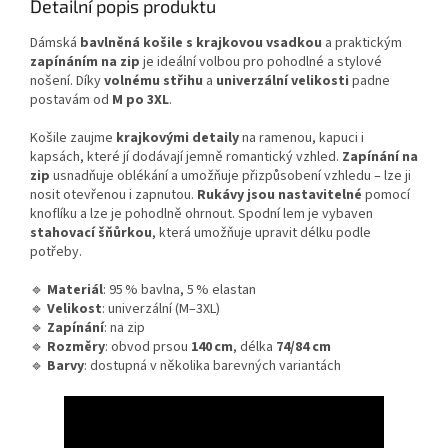
Detailní popis produktu
Dámská
bavlněná košile s krajkovou vsadkou
a praktickým
zapínáním na zip
je ideální volbou pro pohodlné a stylové
nošení. Díky
volnému střihu
a
univerzální velikosti
padne
postavám od
M po 3XL
.
Košile zaujme
krajkovými detaily
na ramenou, kapuci i
kapsách, které jí dodávají jemně romantický vzhled.
Zapínání na
zip
usnadňuje oblékání a umožňuje přizpůsobení vzhledu – lze ji
nosit otevřenou i zapnutou.
Rukávy jsou nastavitelné
pomocí
knoflíku a lze je pohodlně ohrnout. Spodní lem je vybaven
stahovací šňůrkou
, která umožňuje upravit délku podle
potřeby.
🔹
Materiál
: 95 % bavlna, 5 % elastan
🔹
Velikost
: univerzální (M–3XL)
🔹
Zapínání
: na zip
🔹
Rozměry
: obvod prsou
140 cm
, délka
74/84 cm
🔹
Barvy
: dostupná v několika barevných variantách