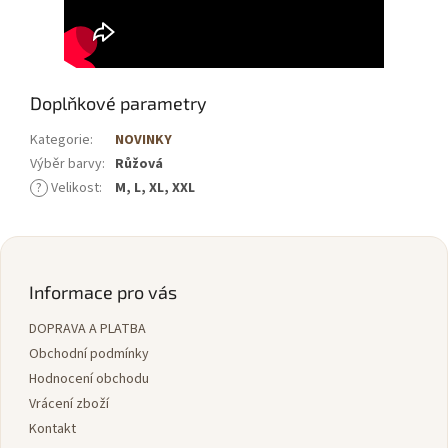
Doplňkové parametry
Kategorie
:
NOVINKY
Výběr barvy
:
Růžová
?
Velikost
:
M, L, XL, XXL
Z
á
p
Informace pro vás
a
DOPRAVA A PLATBA
t
í
Obchodní podmínky
Hodnocení obchodu
Vrácení zboží
Kontakt