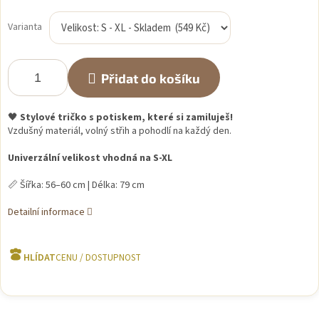
Měrná
cena:
Varianta
Přidat do košíku
🖤
Stylové tričko s potiskem, které si zamiluješ!
Vzdušný materiál, volný střih a pohodlí na každý den.
Univerzální velikost vhodná na S-XL
📏 Šířka: 56–60 cm | Délka: 79 cm
Detailní informace
HLÍDAT