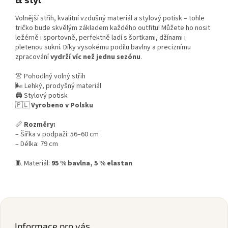
Volnější střih, kvalitní vzdušný materiál a stylový potisk – tohle
tričko bude skvělým základem každého outfitu! Můžete ho nosit
ležérně i sportovně, perfektně ladí s šortkami, džínami i
pletenou sukní. Díky vysokému podílu bavlny a preciznímu
zpracování
vydrží víc než jednu sezónu
.
👚 Pohodlný volný střih
🌬️ Lehký, prodyšný materiál
🖨️ Stylový potisk
🇵🇱
Vyrobeno v Polsku
📏
Rozměry:
– Šířka v podpaží: 56–60 cm
– Délka: 79 cm
🧵 Materiál:
95 % bavlna, 5 % elastan
Z
á
p
Informace pro vás