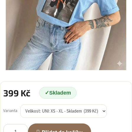
399 Kč
Skladem
Měrná
cena:
Varianta