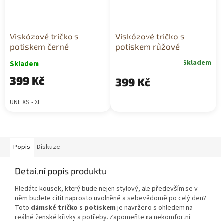
Viskózové tričko s
Viskózové tričko s
potiskem černé
potiskem růžové
Skladem
Skladem
399 Kč
399 Kč
UNI: XS - XL
Popis
Diskuze
Detailní popis produktu
Hledáte kousek, který bude nejen stylový, ale především se v
něm budete cítit naprosto uvolněně a sebevědomě po celý den?
Toto
dámské tričko s potiskem
je navrženo s ohledem na
reálné ženské křivky a potřeby. Zapomeňte na nekomfortní