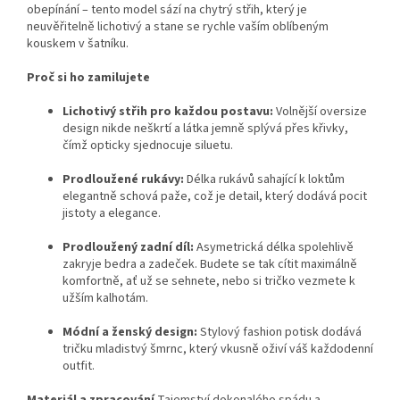
obepínání – tento model sází na chytrý střih, který je
neuvěřitelně lichotivý a stane se rychle vaším oblíbeným
kouskem v šatníku.
Proč si ho zamilujete
Lichotivý střih pro každou postavu:
Volnější oversize
design nikde neškrtí a látka jemně splývá přes křivky,
čímž opticky sjednocuje siluetu.
Prodloužené rukávy:
Délka rukávů sahající k loktům
elegantně schová paže, což je detail, který dodává pocit
jistoty a elegance.
Prodloužený zadní díl:
Asymetrická délka spolehlivě
zakryje bedra a zadeček. Budete se tak cítit maximálně
komfortně, ať už se sehnete, nebo si tričko vezmete k
užším kalhotám.
Módní a ženský design:
Stylový fashion potisk dodává
tričku mladistvý šmrnc, který vkusně oživí váš každodenní
outfit.