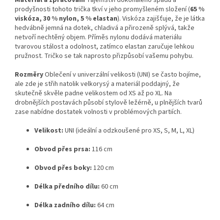
Materiál a zpracování
Tajemství dokonalého spádu a
prodyšnosti tohoto trička tkví v jeho promyšleném složení (
65 %
viskóza, 30 % nylon, 5 % elastan
). Viskóza zajišťuje, že je látka
hedvábně jemná na dotek, chladivá a přirozeně splývá, takže
netvoří nechtěný objem. Příměs nylonu dodává materiálu
tvarovou stálost a odolnost, zatímco elastan zaručuje lehkou
pružnost. Tričko se tak naprosto přizpůsobí vašemu pohybu.
Rozměry
Oblečení v univerzální velikosti (UNI) se často bojíme,
ale zde je střih natolik velkorysý a materiál poddajný, že
skutečně skvěle padne velikostem od XS až po XL. Na
drobnějších postavách působí stylově ležérně, u plnějších tvarů
zase nabídne dostatek volnosti v problémových partiích.
Velikost:
UNI (ideální a odzkoušené pro XS, S, M, L, XL)
Obvod přes prsa:
116 cm
Obvod přes boky:
120 cm
Délka předního dílu:
60 cm
Délka zadního dílu:
64 cm