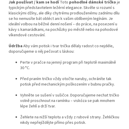
Jak používat / kam se hodí
Toto
pohodlné dámské tričko
je
typickým představitelem ležérní elegance. Skvěle si rozumí s
klasickými džíny, ale díky chytrému prodlouženému zadnímu dílu
se ho nemusíte bát obléct ani k vašim oblíbeným legínám. Je
ideální volbou na běžné denní nošení – do práce, na posezení u
kávy s kamarádkami, na pochůzky po městě nebo na pohodové
víkendové cestování.
Údržba
Aby vám potisk i tvar trička dělaly radost co nejdéle,
doporučujeme o něj pečovat s láskou:
Perte v pračce na jemný program při teplotě maximálně
30 °C.
Před praním tričko vždy otočte naruby, ochráníte tak
potisk před mechanickým poškozením v bubnu pračky.
Vyhněte se sušení v sušičce. Doporučujeme nechat tričko
volně proschnout na ramínku – viskóza se pak mnohem
lépe žehlí a drží tvar.
Žehlete na nižší teplotu a vždy z rubové strany. Žehličkou
nikdy nepřejíždějte přímo přes potisk.