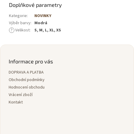
Doplňkové parametry
Kategorie
:
NOVINKY
Výběr barvy
:
Modrá
?
Velikost
:
S, M, L, XL, XS
Z
á
p
Informace pro vás
a
DOPRAVA A PLATBA
t
í
Obchodní podmínky
Hodnocení obchodu
Vrácení zboží
Kontakt