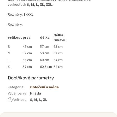
velikostech
S, M, L, XL, XXL
.
Rozměry:
S–XXL
Rozměry:
délka
velikost
prsa
délka
rukávu
S
48 cm
57 cm
63 cm
M
52 cm
59 cm
63 cm
L
55 cm
60 cm
64 cm
XL
57 cm
60,5 cm
64 cm
Doplňkové parametry
Kategorie
:
Oblečení a móda
Výběr barvy
:
Hnědá
?
Velikost
:
S, M, L, XL
Z