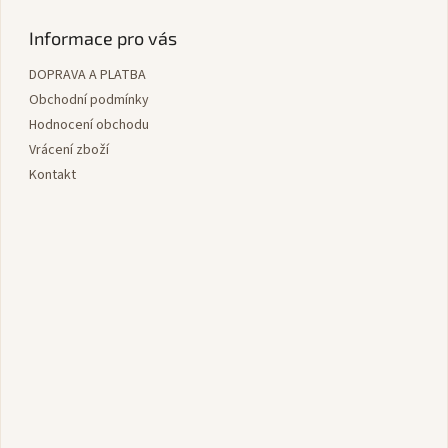
á
p
Informace pro vás
a
DOPRAVA A PLATBA
t
í
Obchodní podmínky
Hodnocení obchodu
Vrácení zboží
Kontakt