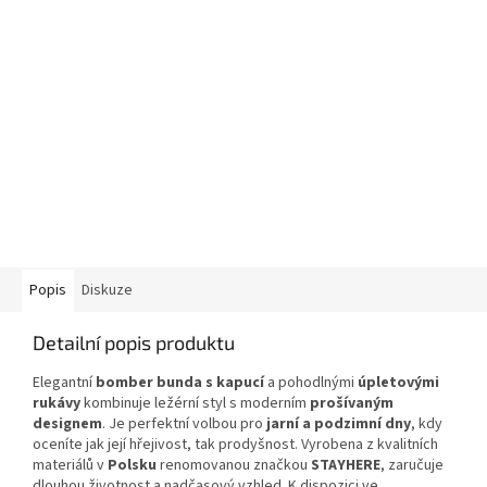
Popis
Diskuze
Detailní popis produktu
Elegantní
bomber bunda s kapucí
a pohodlnými
úpletovými
rukávy
kombinuje ležérní styl s moderním
prošívaným
designem
. Je perfektní volbou pro
jarní a podzimní dny
, kdy
oceníte jak její hřejivost, tak prodyšnost. Vyrobena z kvalitních
materiálů v
Polsku
renomovanou značkou
STAYHERE
, zaručuje
dlouhou životnost a nadčasový vzhled. K dispozici ve