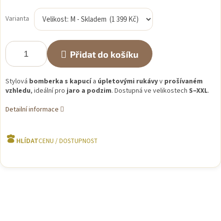
Měrná
cena:
Varianta
Přidat do košíku
Stylová
bomberka s kapucí
a
úpletovými rukávy
v
prošívaném
vzhledu
, ideální pro
jaro a podzim
. Dostupná ve velikostech
S–XXL
.
Detailní informace
HLÍDAT