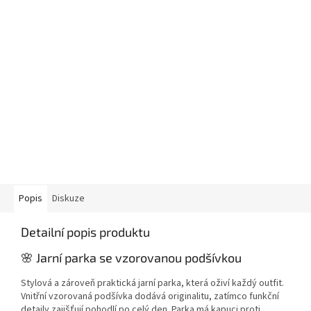
Popis
Diskuze
Detailní popis produktu
🌸 Jarní parka se vzorovanou podšívkou
Stylová a zároveň praktická jarní parka, která oživí každý outfit.
Vnitřní vzorovaná podšívka dodává originalitu, zatímco funkční
detaily zajišťují pohodlí po celý den. Parka má kapuci proti