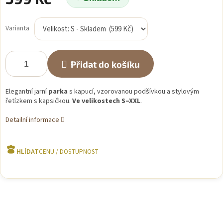
Měrná
cena:
Varianta
Přidat do košíku
Elegantní jarní
parka
s kapucí, vzorovanou podšívkou a stylovým
řetízkem s kapsičkou.
Ve velikostech S–XXL
.
Detailní informace
HLÍDAT