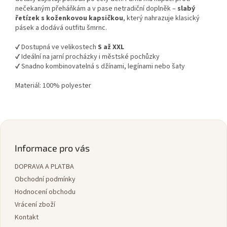
nečekaným přeháňkám a v pase netradiční doplněk –
slabý
řetízek s koženkovou kapsičkou
, který nahrazuje klasický
pásek a dodává outfitu šmrnc.
✔️ Dostupná ve velikostech
S až XXL
✔️ Ideální na jarní procházky i městské pochůzky
✔️ Snadno kombinovatelná s džínami, legínami nebo šaty
Materiál: 100% polyester
Z
á
p
Informace pro vás
a
DOPRAVA A PLATBA
t
í
Obchodní podmínky
Hodnocení obchodu
Vrácení zboží
Kontakt