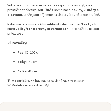
Volnější střih a
prostorné kapsy
zajišťují nejen styl, ale i
praktičnost. Šortky jsou ušité z kombinace
bavlny, viskózy a
elastanu
, takže jsou příjemné na těle a zároveň lehce pružné.
Nabízíme je v
univerzální velikosti vhodné pro S až L
, a to
hned
ve čtyřech barevných variantách
– pro každou náladu i
příležitost.
📐
Rozměry:
Pas:
82–100 cm
Boky:
140 cm
Délka:
41 cm
🧵
Materiál:
62 % bavlna, 33 % viskóza, 5 % elastan
👚 Modelka nosí velikost M/L
Z
á