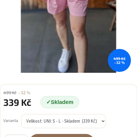
499 Kč
–32 %
499 Kč
–32 %
339 Kč
Skladem
Měrná
cena:
Varianta