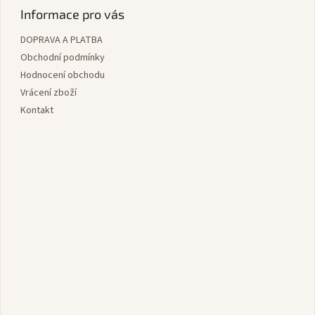
p
Informace pro vás
a
DOPRAVA A PLATBA
t
í
Obchodní podmínky
Hodnocení obchodu
Vrácení zboží
Kontakt