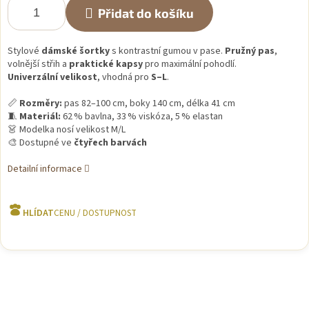
Přidat do košíku
Stylové
dámské šortky
s kontrastní gumou v pase.
Pružný pas
,
volnější střih a
praktické kapsy
pro maximální pohodlí.
Univerzální velikost
, vhodná pro
S–L
.
📏
Rozměry:
pas 82–100 cm, boky 140 cm, délka 41 cm
🧵
Materiál:
62 % bavlna, 33 % viskóza, 5 % elastan
👗 Modelka nosí velikost M/L
🎨 Dostupné ve
čtyřech barvách
Detailní informace
HLÍDAT