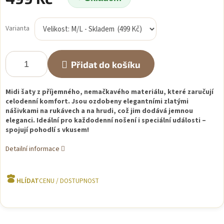
Měrná
cena:
Varianta
Přidat do košíku
Midi šaty z příjemného, nemačkavého materiálu, které zaručují
celodenní komfort. Jsou ozdobeny elegantními zlatými
nášivkami na rukávech a na hrudi, což jim dodává jemnou
eleganci. Ideální pro každodenní nošení i speciální události –
spojují pohodlí s vkusem!
Detailní informace
HLÍDAT