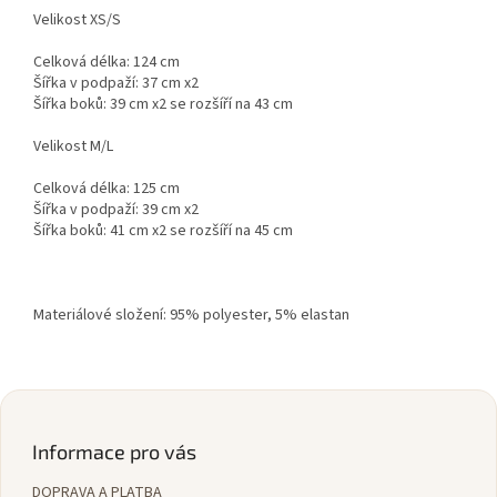
Velikost XS/S
Celková délka: 124 cm
Šířka v podpaží: 37 cm x2
Šířka boků: 39 cm x2 se rozšíří na 43 cm
Velikost M/L
Celková délka: 125 cm
Šířka v podpaží: 39 cm x2
Šířka boků: 41 cm x2 se rozšíří na 45 cm
Materiálové složení: 95% polyester, 5% elastan
Z
á
p
Informace pro vás
a
DOPRAVA A PLATBA