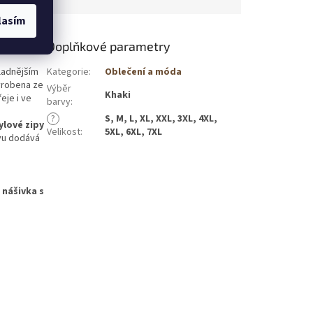
lasím
Doplňkové parametry
ladnějším
Kategorie
:
Oblečení a móda
yrobena ze
Výběr
Khaki
řeje i ve
barvy
:
?
S, M, L, XL, XXL, 3XL, 4XL,
ylové zipy
Velikost
:
5XL, 6XL, 7XL
vu dodává
,
nášivka s