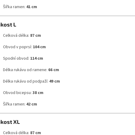
Šířka ramen:
41 cm
ikost L
Celková délka:
87 cm
Obvod v poprsí:
104 cm
Spodní obvod:
114 cm
Délka rukávu od ramene:
66 cm
Délka rukávu od podpaží:
49 cm
Obvod bicepsu:
38 cm
Šířka ramen:
42 cm
ikost XL
Celková délka:
87 cm