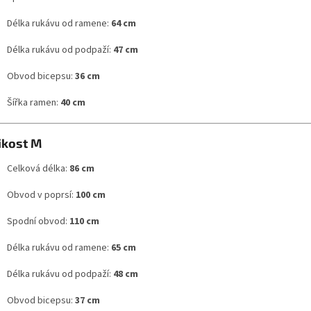
Délka rukávu od ramene:
64 cm
Délka rukávu od podpaží:
47 cm
Obvod bicepsu:
36 cm
Šířka ramen:
40 cm
ikost M
Celková délka:
86 cm
Obvod v poprsí:
100 cm
Spodní obvod:
110 cm
Délka rukávu od ramene:
65 cm
Délka rukávu od podpaží:
48 cm
Obvod bicepsu:
37 cm