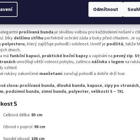
avení
Odmítnout
Souh
ailní popis produktu
 elegantní
prošívaná bunda
je skvělou volbou pro každodenní nošení v ch
sí. Díky
delšímu střihu
perfektně ochrání záda a boky před chladem. Je v
 polyesteru
, který zajišťuje pohodlí i odolnost. Uvnitř je
podšitá
, takže h
ných dnech.
da má
funkční kapuci
,
praktické boční kapsy
a zapínání na
pevný zip
.
St
tranách
umožňují větší volnost pohybu, zatímco
nášivka s logem
na ruká
dy vzhled.
hé rukávy zakončené
manžetami
zaručují pohodlí a dobře drží tvar.
ová slova:
prošívaná bunda
,
dlouhá bunda
,
kapuce
,
zipy po stranách
em
,
podzimní bunda
,
zimní bunda
,
polyester
,
velikosti S – 7XL
ikost S
Celková délka:
85 cm
Obvod v poprsí:
98 cm
Spodní obvod:
106 cm