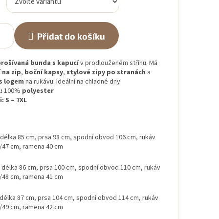
Přidat do košíku
rošívaná bunda s kapucí
v prodlouženém střihu. Má
 na zip
,
boční kapsy
,
stylové zipy po stranách
a
s logem
na rukávu. Ideální na chladné dny.
:
100%
polyester
i:
S – 7XL
délka 85 cm, prsa 98 cm, spodní obvod 106 cm, rukáv
/47 cm, ramena 40 cm
délka 86 cm, prsa 100 cm, spodní obvod 110 cm, rukáv
/48 cm, ramena 41 cm
délka 87 cm, prsa 104 cm, spodní obvod 114 cm, rukáv
/49 cm, ramena 42 cm