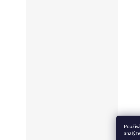
Používá
analýze
Popi