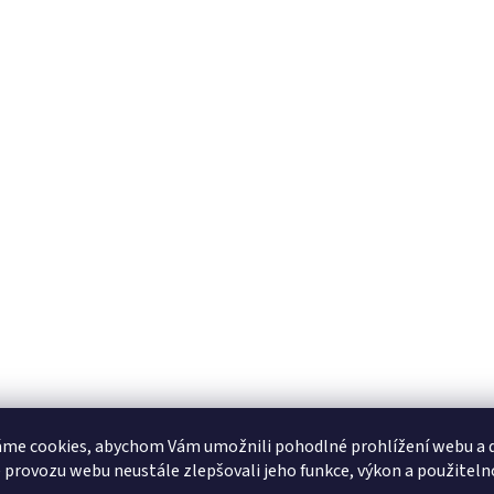
me cookies, abychom Vám umožnili pohodlné prohlížení webu a d
 provozu webu neustále zlepšovali jeho funkce, výkon a použiteln
s
Diskuze (1)