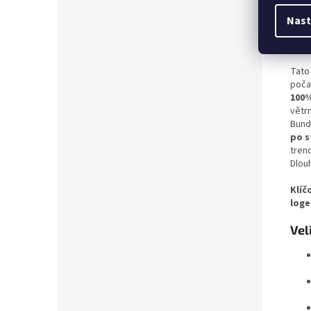
Nast
Det
Tato
poča
100%
větr
Bun
po s
tren
Dlou
Klíč
log
Vel