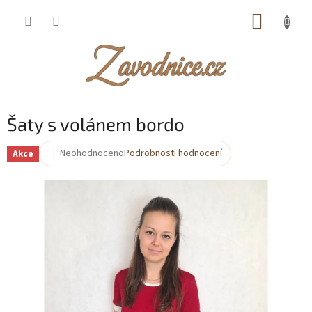
Přejít
NÁKUP
na
obsah
KOŠÍK
Šaty s volánem bordo
Neohodnoceno
Podrobnosti hodnocení
Akce
Průměrné
hodnocení
produktu
je
0,0
z
5
hvězdiček.