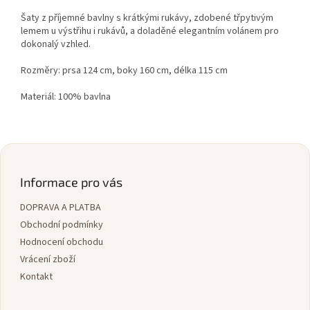
Šaty z příjemné bavlny s krátkými rukávy, zdobené třpytivým
lemem u výstřihu i rukávů, a doladěné elegantním volánem pro
dokonalý vzhled.
Rozměry: prsa 124 cm, boky 160 cm, délka 115 cm
Materiál: 100% bavlna
Z
á
p
Informace pro vás
a
DOPRAVA A PLATBA
t
í
Obchodní podmínky
Hodnocení obchodu
Vrácení zboží
Kontakt