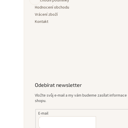
í
Obchodní podmínky
Hodnocení obchodu
Vrácení zboží
Kontakt
Odebírat newsletter
Vložte svůj e-mail a my vám budeme zasílat informac
shopu.
E-mail