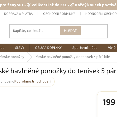
 pro ženy 50+ • 👗 Velikosti až do 5XL • 📏 Každý kousek poctiv
DOPRAVA A PLATBA
OBCHODNÍ PODMÍNKY
HODNOCENÍ OBCHOD
HLEDAT
óda
SLEVY
OBUV A DOPLŇKY
Sportovní móda
Vůně 
Pánské ponožky
Pánské bavlněné ponožky do tenisek 5 párů bílé
ké bavlněné ponožky do tenisek 5 pár
odnoceno
Podrobnosti hodnocení
rné
cení
ktu
199
Měrná
cena: