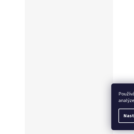
Používá
analýze
Nast