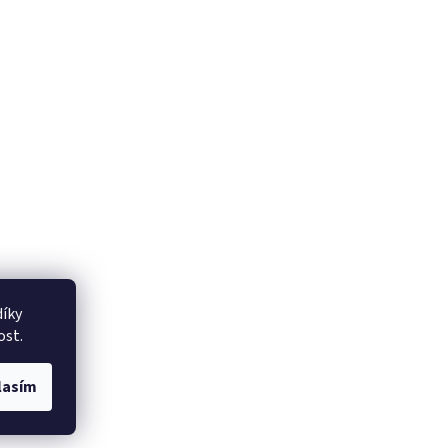
íky
ost.
lasím