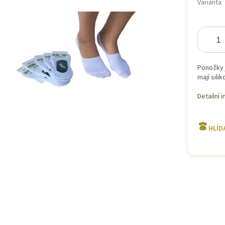
Varianta
iček.
Ponožky j
mají sili
Detailní 
HLÍD