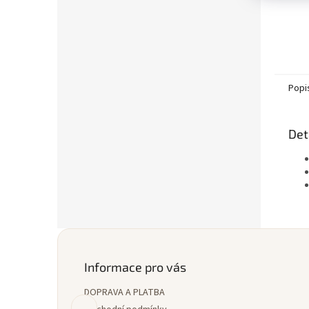
Popi
Det
Z
á
p
Informace pro vás
a
DOPRAVA A PLATBA
t