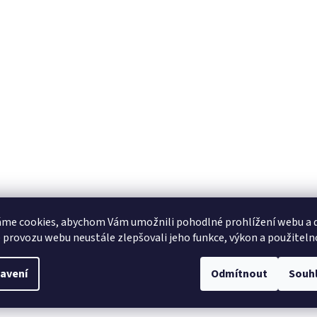
me cookies, abychom Vám umožnili pohodlné prohlížení webu a d
 provozu webu neustále zlepšovali jeho funkce, výkon a použiteln
avení
Odmítnout
Souh