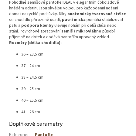
Pohodlné semišové pantofle IDEAL v elegantním čokoládově
hnědém odstínu jsou skvělou volbou pro každodenní nošení
doma i na rychlé pochůzky. Díky
anatomicky tvarované stélce
se chodidlo přirozeně usadí,
patní miska
pomáhá stabilizovat
patu a
podpora klenby
ulevuje nohám při delší chůzi nebo
stání. Povrchové zpracování
semiš / mikrovlákno
působí
příjemně na dotek a dodává pantoflím upravený vzhled.
Rozměry (délka chodidla):
36 – 23,5 cm
37 – 24 cm
38 – 24,5 cm
39 – 25 cm
40 – 25,5 cm
41 – 26 cm
Doplňkové parametry
Kategorie
:
Pantofle