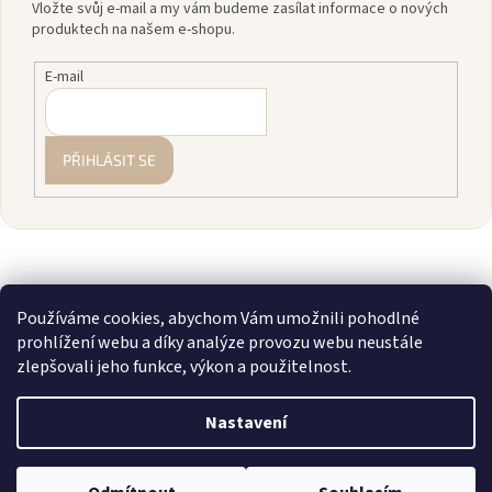
Vložte svůj e-mail a my vám budeme zasílat informace o nových
produktech na našem e-shopu.
E-mail
PŘIHLÁSIT SE
Používáme cookies, abychom Vám umožnili pohodlné
prohlížení webu a díky analýze provozu webu neustále
zlepšovali jeho funkce, výkon a použitelnost.
Vytvořil Shoptet
Nastavení
Copyright 2026
zavodnice.cz
. Všechna práva vyhrazena.
Upravit
💎 Staňte se členkou našeho VIP klubu! Registrujte se, sčítáme vám