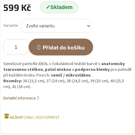
599 Kč
Skladem
Měrná
cena:
Varianta
Přidat do košíku
Semišové pantofle IDEAL v čokoládově hnědé barvě s
anatomicky
tvarovanou stélkou
,
patní miskou
a
podporou klenby
pro pohodlí
při každém kroku. Povrch:
semiš / mikrovlákno
.
Rozměry:
36 (23,5 cm), 37 (24 cm), 38 (24,5 cm), 39 (25 cm), 40 (25,5
cm), 41 (26 cm).
Detailní informace
HLÍDAT