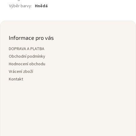
Výběr barvy
:
Hnědá
Z
á
p
Informace pro vás
a
DOPRAVA A PLATBA
t
í
Obchodní podmínky
Hodnocení obchodu
Vrácení zboží
Kontakt