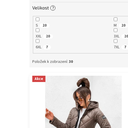
Velikost
?
S
M
20
20
XXL
3XL
20
2
6XL
7XL
7
7
Položek k zobrazení:
30
V
Akce
ý
p
i
s
p
r
o
d