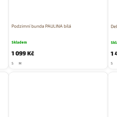
Podzimní bunda PAULINA bílá
De
Skladem
Sk
1 099 Kč
1 
S
M
S