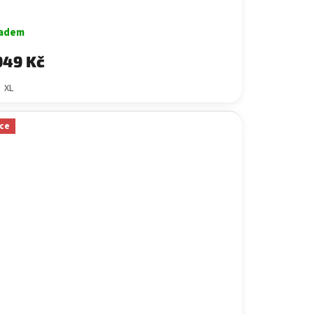
ladem
949 Kč
XL
ce