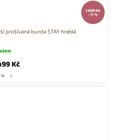
1 699 Kč
–11 %
lší prošívaná bunda STAY hnědá
ladem
499 Kč
M
L