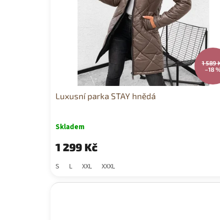
u
k
t
ů
1 589 
–18 
Luxusní parka STAY hnědá
Skladem
1 299 Kč
S
L
XXL
XXXL