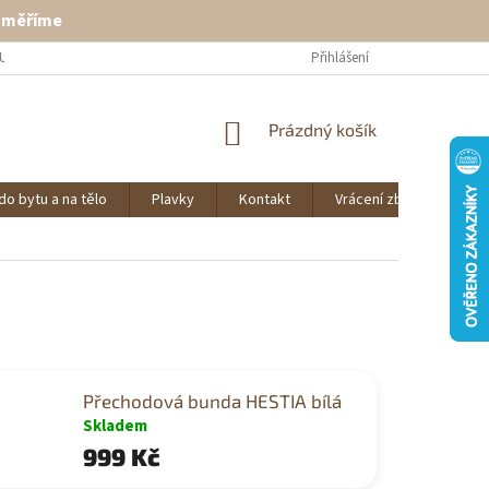
ě měříme
U
VRÁCENÍ ZBOŽÍ
KONTAKT
Přihlášení
NÁKUPNÍ
Prázdný košík
KOŠÍK
do bytu a na tělo
Plavky
Kontakt
Vrácení zboží
O 
Přechodová bunda HESTIA bílá
Skladem
999 Kč