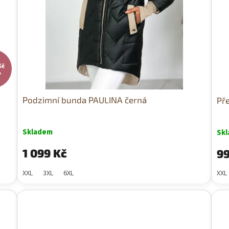
Kč
%
Podzimní bunda PAULINA černá
Př
Skladem
Sk
1 099 Kč
99
XXL
3XL
6XL
XXL