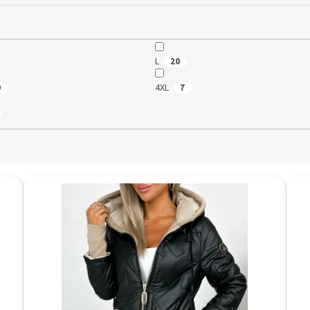
L
20
4XL
0
7