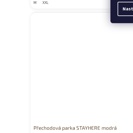
M
XXL
Nast
Přechodová parka STAYHERE modrá