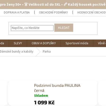
 pro ženy 50+ • 👗 Velikosti až do 5XL • 📏 Každý kousek poctiv
DOPRAVA A PLATBA
OBCHODNÍ PODMÍNKY
HODNOCENÍ OBCHOD
HLEDAT
óda
SLEVY
OBUV A DOPLŇKY
Sportovní móda
Vůně 
Dámské bundy a kabáty
Parka
Podzimní bunda PAULINA
černá
Skladem
1 099 Kč