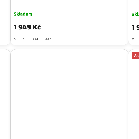
Skladem
Sk
1 949 Kč
1 
S
XL
XXL
XXXL
M
Ak