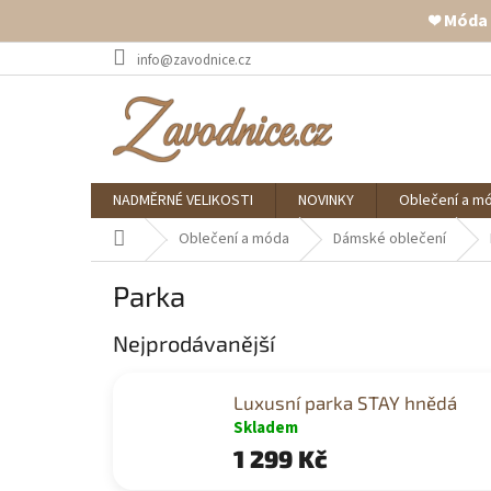
❤️ Móda
Přejít
info@zavodnice.cz
na
obsah
NADMĚRNÉ VELIKOSTI
NOVINKY
Oblečení a m
Domů
Oblečení a móda
Dámské oblečení
Parka
Nejprodávanější
Luxusní parka STAY hnědá
Skladem
1 299 Kč