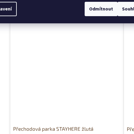
M
avení
Odmítnout
Souh
Přechodová parka STAYHERE žlutá
Př