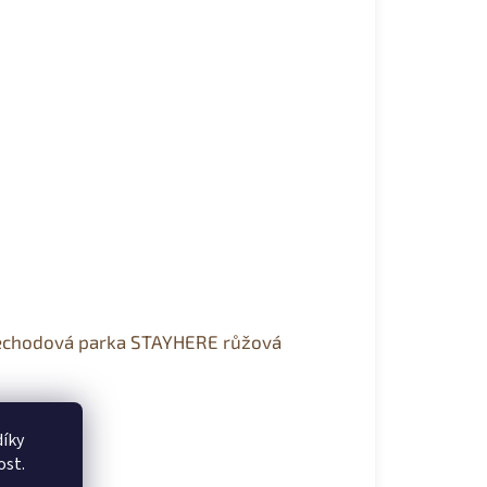
echodová parka STAYHERE růžová
ladem
íky
949 Kč
ost.