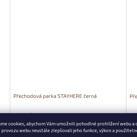
Přechodová parka STAYHERE černá
Př
Objednáno
Sk
me cookies, abychom Vám umožnili pohodlné prohlížení webu a d
1 949 Kč
1 
 provozu webu neustále zlepšovali jeho funkce, výkon a použiteln