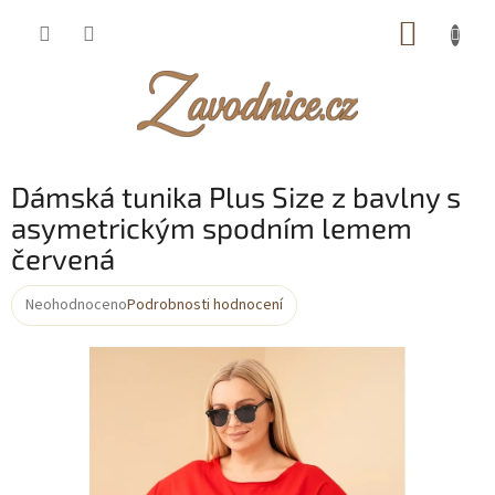
Přejít
NÁKUP
na
obsah
KOŠÍK
Dámská tunika Plus Size z bavlny s
asymetrickým spodním lemem
červená
Neohodnoceno
Podrobnosti hodnocení
Průměrné
hodnocení
produktu
je
0,0
z
5
hvězdiček.