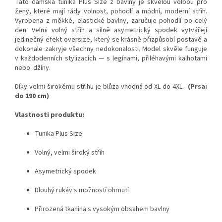
Tato dámská tunika Plus Size z bavlny je skvělou volbou pro
ženy, které mají rády volnost, pohodlí a módní, moderní střih.
Vyrobena z měkké, elastické bavlny, zaručuje pohodlí po celý
den. Velmi volný střih a silně asymetrický spodek vytvářejí
jedinečný efekt oversize, který se krásně přizpůsobí postavě a
dokonale zakryje všechny nedokonalosti. Model skvěle funguje
v každodenních stylizacích — s legínami, přiléhavými kalhotami
nebo
džíny.
Díky velmi širokému střihu je blůza vhodná od XL do 4XL.
(Prsa:
do 190 cm)
Vlastnosti produktu:
Tunika Plus Size
Volný, velmi široký střih
Asymetrický spodek
Dlouhý rukáv s možností ohrnutí
Přirozená tkanina s vysokým obsahem bavlny