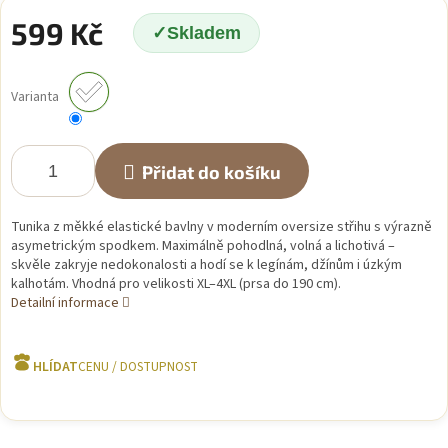
599 Kč
Skladem
Měrná
cena:
Varianta
Přidat do košíku
Tunika z měkké elastické bavlny v moderním oversize střihu s výrazně
asymetrickým spodkem. Maximálně pohodlná, volná a lichotivá –
skvěle zakryje nedokonalosti a hodí se k legínám, džínům i úzkým
kalhotám. Vhodná pro velikosti XL–4XL (prsa do 190 cm).
Detailní informace
HLÍDAT