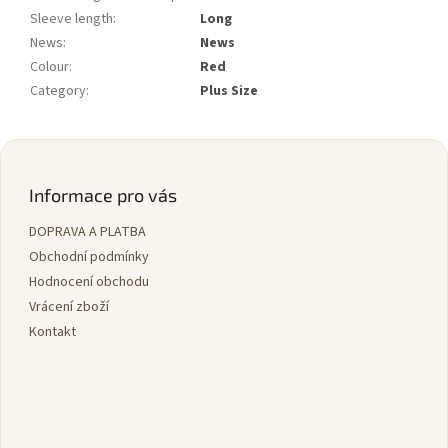
Sleeve length
:
Long
News
:
News
Colour
:
Red
Category
:
Plus Size
Z
á
p
Informace pro vás
a
DOPRAVA A PLATBA
t
í
Obchodní podmínky
Hodnocení obchodu
Vrácení zboží
Kontakt