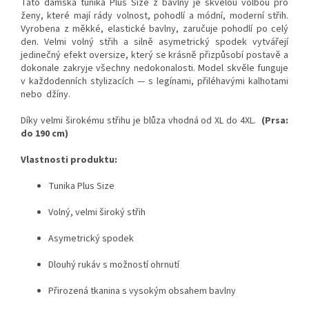
Tato dámská tunika Plus Size z bavlny je skvělou volbou pro
ženy, které mají rády volnost, pohodlí a módní, moderní střih.
Vyrobena z měkké, elastické bavlny, zaručuje pohodlí po celý
den. Velmi volný střih a silně asymetrický spodek vytvářejí
jedinečný efekt oversize, který se krásně přizpůsobí postavě a
dokonale zakryje všechny nedokonalosti. Model skvěle funguje
v každodenních stylizacích — s legínami, přiléhavými kalhotami
nebo
džíny.
Díky velmi širokému střihu je blůza vhodná od XL do 4XL.
(Prsa:
do 190 cm)
Vlastnosti produktu:
Tunika Plus Size
Volný, velmi široký střih
Asymetrický spodek
Dlouhý rukáv s možností ohrnutí
Přirozená tkanina s vysokým obsahem bavlny