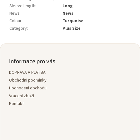
Sleeve length
:
Long
News
:
News
Colour
:
Turquoise
Category
:
Plus Size
Z
á
p
Informace pro vás
a
DOPRAVA A PLATBA
t
í
Obchodní podmínky
Hodnocení obchodu
Vrácení zboží
Kontakt