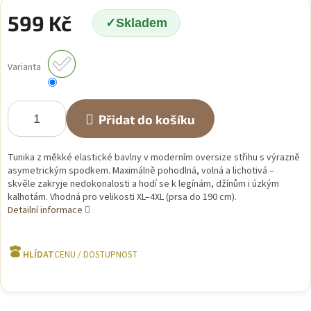
599 Kč
Skladem
Měrná
cena:
Varianta
Přidat do košíku
Tunika z měkké elastické bavlny v moderním oversize střihu s výrazně
asymetrickým spodkem. Maximálně pohodlná, volná a lichotivá –
skvěle zakryje nedokonalosti a hodí se k legínám, džínům i úzkým
kalhotám. Vhodná pro velikosti XL–4XL (prsa do 190 cm).
Detailní informace
HLÍDAT