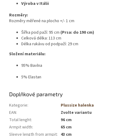
Výroba v Itálii
Rozměry:
Rozměry měřené na plocho +/- 1 cm
Šířka pod paží: 95 cm
(Prsa: do 190 cm)
Celková délka: 113 cm
Délka rukávu od podpaží: 29 cm
Složení materiálu:
95% Bavlna
5% Elastan
Doplňkové parametry
Kategorie
:
Plussize halenka
EAN
:
Zvolte variantu
Total lenght
:
96 cm
Armpit width
:
65 cm
Sleeve length from armpit
:
43 cm