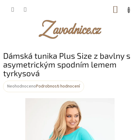
Přejít
NÁKUP
na
obsah
KOŠÍK
Dámská tunika Plus Size z bavlny s
asymetrickým spodním lemem
tyrkysová
Neohodnoceno
Podrobnosti hodnocení
Průměrné
hodnocení
produktu
je
0,0
z
5
hvězdiček.