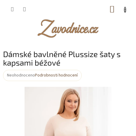
Přejít
NÁKUP
na
obsah
KOŠÍK
Dámské bavlněné Plussize šaty s
kapsami béžové
Neohodnoceno
Podrobnosti hodnocení
Průměrné
hodnocení
produktu
je
0,0
z
5
hvězdiček.