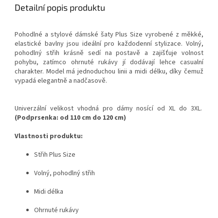
Detailní popis produktu
Pohodlné a stylové dámské šaty Plus Size vyrobené z měkké,
elastické bavlny jsou ideální pro každodenní stylizace. Volný,
pohodlný střih krásně sedí na postavě a zajišťuje volnost
pohybu, zatímco ohrnuté rukávy jí dodávají lehce casualní
charakter. Model má jednoduchou linii a midi délku, díky čemuž
vypadá elegantně a nadčasově.
Univerzální velikost vhodná pro dámy nosící od XL do 3XL.
(Podprsenka: od 110 cm do 120 cm)
Vlastnosti produktu:
Střih Plus Size
Volný, pohodlný střih
Midi délka
Ohrnuté rukávy