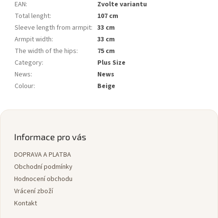
EAN
:
Zvolte variantu
Total lenght
:
107 cm
Sleeve length from armpit
:
33 cm
Armpit width
:
33 cm
The width of the hips
:
75 cm
Category
:
Plus Size
News
:
News
Colour
:
Beige
Z
á
p
Informace pro vás
a
DOPRAVA A PLATBA
t
í
Obchodní podmínky
Hodnocení obchodu
Vrácení zboží
Kontakt