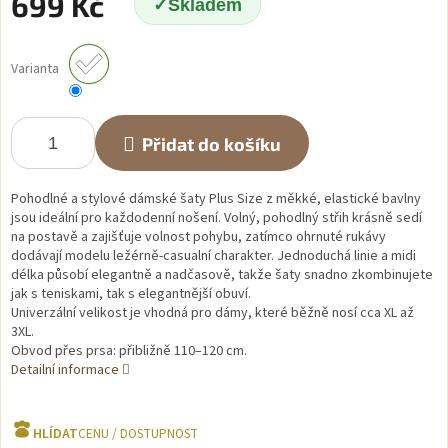
699 Kč
Skladem
Měrná
cena:
Varianta
Přidat do košíku
Pohodlné a stylové dámské šaty Plus Size z měkké, elastické bavlny
jsou ideální pro každodenní nošení. Volný, pohodlný střih krásně sedí
na postavě a zajišťuje volnost pohybu, zatímco ohrnuté rukávy
dodávají modelu ležérně-casualní charakter. Jednoduchá linie a midi
délka působí elegantně a nadčasově, takže šaty snadno zkombinujete
jak s teniskami, tak s elegantnější obuví.
Univerzální velikost je vhodná pro dámy, které běžně nosí cca XL až
3XL.
Obvod přes prsa: přibližně 110–120 cm.
Detailní informace
HLÍDAT