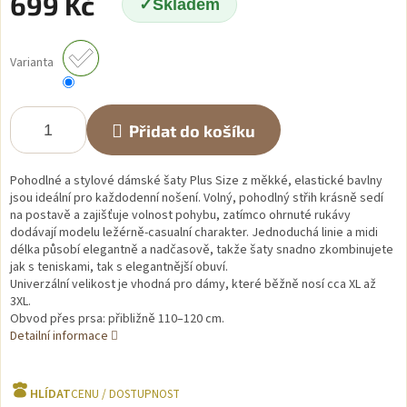
699 Kč
Skladem
Měrná
cena:
Varianta
Přidat do košíku
Pohodlné a stylové dámské šaty Plus Size z měkké, elastické bavlny
jsou ideální pro každodenní nošení. Volný, pohodlný střih krásně sedí
na postavě a zajišťuje volnost pohybu, zatímco ohrnuté rukávy
dodávají modelu ležérně-casualní charakter. Jednoduchá linie a midi
délka působí elegantně a nadčasově, takže šaty snadno zkombinujete
jak s teniskami, tak s elegantnější obuví.
Univerzální velikost je vhodná pro dámy, které běžně nosí cca XL až
3XL.
Obvod přes prsa: přibližně 110–120 cm.
Detailní informace
HLÍDAT