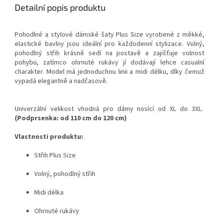
Detailní popis produktu
Pohodlné a stylové dámské šaty Plus Size vyrobené z měkké,
elastické bavlny jsou ideální pro každodenní stylizace. Volný,
pohodlný střih krásně sedí na postavě a zajišťuje volnost
pohybu, zatímco ohrnuté rukávy jí dodávají lehce casualní
charakter. Model má jednoduchou linii a midi délku, díky čemuž
vypadá elegantně a nadčasově.
Univerzální velikost vhodná pro dámy nosící od XL do 3XL.
(Podprsenka: od 110 cm do 120 cm)
Vlastnosti produktu:
Střih Plus Size
Volný, pohodlný střih
Midi délka
Ohrnuté rukávy