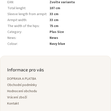
EAN
:
Zvolte variantu
Total lenght
:
107 cm
Sleeve length from armpit
:
33 cm
Armpit width
:
33 cm
The width of the hips
:
75 cm
Category
:
Plus Size
News
:
News
Colour
:
Navy blue
Z
á
p
Informace pro vás
a
DOPRAVA A PLATBA
t
í
Obchodní podmínky
Hodnocení obchodu
Vrácení zboží
Kontakt