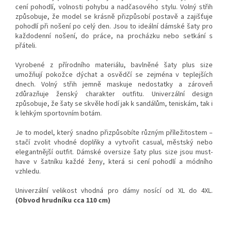
cení pohodlí, volnosti pohybu a nadčasového stylu. Volný střih
způsobuje, že model se krásně přizpůsobí postavě a zajišťuje
pohodlí při nošení po celý den. Jsou to ideální dámské šaty pro
každodenní nošení, do práce, na procházku nebo setkání s
přáteli.
Vyrobené z přírodního materiálu, bavlněné šaty plus size
umožňují pokožce dýchat a osvědčí se zejména v teplejších
dnech. Volný střih jemně maskuje nedostatky a zároveň
zdůrazňuje ženský charakter outfitu. Univerzální design
způsobuje, že šaty se skvěle hodí jak k sandálům, teniskám, tak i
k lehkým sportovním botám.
Je to model, který snadno přizpůsobíte různým příležitostem –
stačí zvolit vhodné doplňky a vytvořit casual, městský nebo
elegantnější outfit. Dámské oversize šaty plus size jsou must-
have v šatníku každé ženy, která si cení pohodlí a módního
vzhledu.
Univerzální velikost vhodná pro dámy nosící od XL do 4XL.
(Obvod hrudníku cca 110 cm)