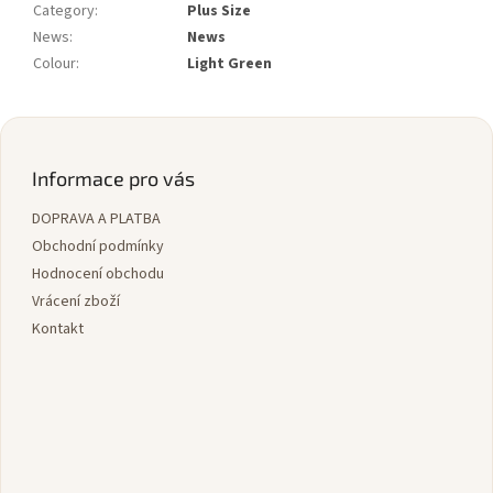
Category
:
Plus Size
News
:
News
Colour
:
Light Green
Z
á
p
Informace pro vás
a
DOPRAVA A PLATBA
t
í
Obchodní podmínky
Hodnocení obchodu
Vrácení zboží
Kontakt