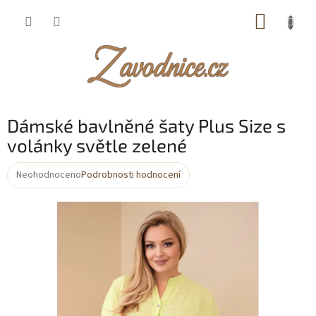
Přejít
NÁKUP
na
obsah
KOŠÍK
Dámské bavlněné šaty Plus Size s
volánky světle zelené
Neohodnoceno
Podrobnosti hodnocení
Průměrné
hodnocení
produktu
je
0,0
z
5
hvězdiček.