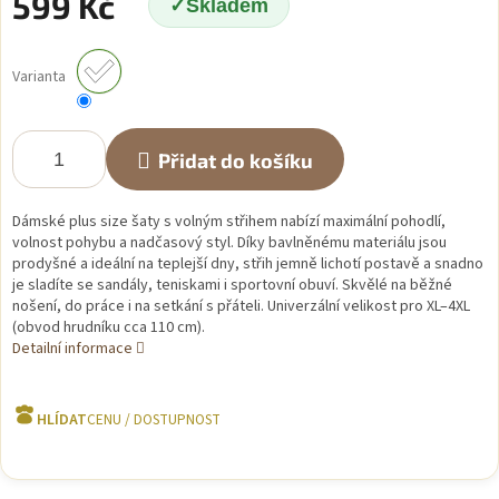
599 Kč
Skladem
Měrná
cena:
Varianta
Přidat do košíku
Dámské plus size šaty s volným střihem nabízí maximální pohodlí,
volnost pohybu a nadčasový styl. Díky bavlněnému materiálu jsou
prodyšné a ideální na teplejší dny, střih jemně lichotí postavě a snadno
je sladíte se sandály, teniskami i sportovní obuví. Skvělé na běžné
nošení, do práce i na setkání s přáteli. Univerzální velikost pro XL–4XL
(obvod hrudníku cca 110 cm).
Detailní informace
HLÍDAT