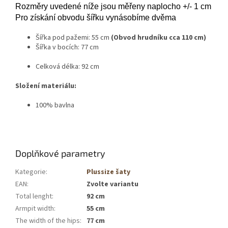
Rozměry uvedené níže jsou měřeny naplocho +/- 1 cm
Pro získání obvodu šířku vynásobíme dvěma
Šířka pod pažemi: 55 cm
(Obvod hrudníku cca 110 cm)
Šířka v bocích: 77 cm
Celková délka: 92 cm
Složení materiálu:
100% bavlna
Doplňkové parametry
Kategorie
:
Plussize šaty
EAN
:
Zvolte variantu
Total lenght
:
92 cm
Armpit width
:
55 cm
The width of the hips
:
77 cm