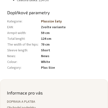
Celková délka: 124 cm
Doplňkové parametry
Kategorie
:
Plussize šaty
EAN
:
Zvolte variantu
Armpit width
:
59 cm
Total lenght
:
124 cm
The width of the hips
:
70 cm
Sleeve length
:
Short
News
:
News
Colour
:
White
Category
:
Plus Size
Z
á
p
Informace pro vás
a
DOPRAVA A PLATBA
t
Obchodní podmínky