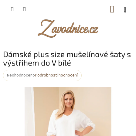
Přejít
NÁKUP
na
obsah
KOŠÍK
Dámské plus size mušelínové šaty s
výstřihem do V bílé
Neohodnoceno
Podrobnosti hodnocení
Průměrné
hodnocení
produktu
je
0,0
z
5
hvězdiček.