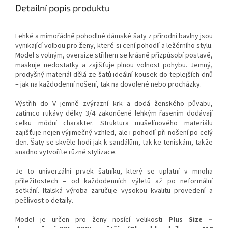
Detailní popis produktu
Lehké a mimořádně pohodlné dámské šaty z přírodní bavlny jsou
vynikající volbou pro ženy, které si cení pohodlí a ležérního stylu.
Model s volným, oversize střihem se krásně přizpůsobí postavě,
maskuje nedostatky a zajišťuje plnou volnost pohybu. Jemný,
prodyšný materiál dělá ze šatů ideální kousek do teplejších dnů
– jak na každodenní nošení, tak na dovolené nebo procházky.
Výstřih do V jemně zvýrazní krk a dodá ženského půvabu,
zatímco rukávy délky 3/4 zakončené lehkým řasením dodávají
celku módní charakter. Struktura mušelínového materiálu
zajišťuje nejen výjimečný vzhled, ale i pohodlí při nošení po celý
den. Šaty se skvěle hodí jak k sandálům, tak ke teniskám, takže
snadno vytvoříte různé stylizace.
Je to univerzální prvek šatníku, který se uplatní v mnoha
příležitostech – od každodenních výletů až po neformální
setkání. Italská výroba zaručuje vysokou kvalitu provedení a
pečlivost o detaily.
Model je určen pro ženy nosící velikosti
Plus Size –