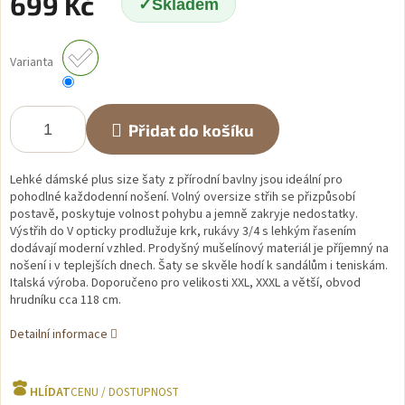
699 Kč
Skladem
Měrná
cena:
Varianta
Přidat do košíku
Lehké dámské plus size šaty z přírodní bavlny jsou ideální pro
pohodlné každodenní nošení. Volný oversize střih se přizpůsobí
postavě, poskytuje volnost pohybu a jemně zakryje nedostatky.
Výstřih do V opticky prodlužuje krk, rukávy 3/4 s lehkým řasením
dodávají moderní vzhled. Prodyšný mušelínový materiál je příjemný na
nošení i v teplejších dnech. Šaty se skvěle hodí k sandálům i teniskám.
Italská výroba. Doporučeno pro velikosti XXL, XXXL a větší, obvod
hrudníku cca 118 cm.
Detailní informace
HLÍDAT