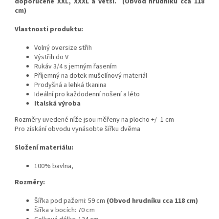
doporučené XXL, XXXL a větší.
(Obvod hrudníku cca 118
cm)
Vlastnosti produktu:
Volný oversize střih
Výstřih do V
Rukáv 3/4 s jemným řasením
Příjemný na dotek mušelínový materiál
Prodyšná a lehká tkanina
Ideální pro každodenní nošení a léto
Italská výroba
Rozměry uvedené níže jsou měřeny na plocho +/- 1 cm
Pro získání obvodu vynásobte šířku dvěma
Složení materiálu:
100% bavlna,
Rozměry:
Šířka pod pažemi: 59 cm
(Obvod hrudníku cca 118 cm)
Šířka v bocích: 70 cm