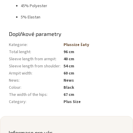
45% Polyester
5% Elastan
Doplňkové parametry
Kategorie
:
Plussize šaty
Total lenght
:
96 cm
Sleeve length from armpit
:
40 cm
Sleeve length from shoulder
:
54 cm
Armpit width
:
60 cm
News
:
News
Colour
:
Black
The width of the hips
:
67 cm
Category
:
Plus Size
Z
á
p
Informace pro vás