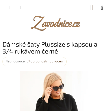
Přejít
NÁKUP
na
obsah
KOŠÍK
Dámské šaty Plussize s kapsou a
3/4 rukávem černé
Neohodnoceno
Podrobnosti hodnocení
Průměrné
hodnocení
produktu
je
0,0
z
5
hvězdiček.