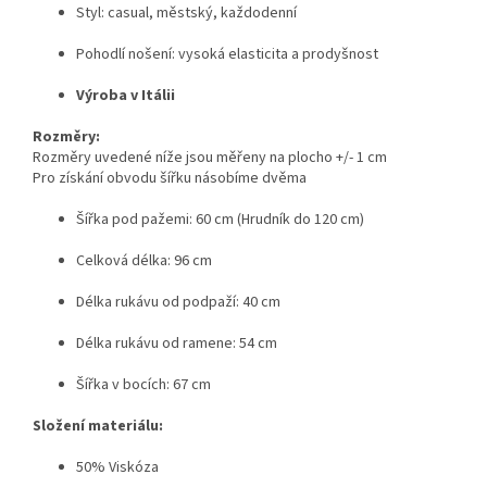
Styl: casual, městský, každodenní
Pohodlí nošení: vysoká elasticita a prodyšnost
Výroba v Itálii
Rozměry:
Rozměry uvedené níže jsou měřeny na plocho +/- 1 cm
Pro získání obvodu šířku násobíme dvěma
Šířka pod pažemi: 60 cm (Hrudník do 120 cm)
Celková délka: 96 cm
Délka rukávu od podpaží: 40 cm
Délka rukávu od ramene: 54 cm
Šířka v bocích: 67 cm
Složení materiálu:
50% Viskóza