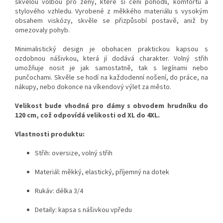
skvělou volbou pro ženy, které si cení pohodlí, komfortu a
stylového vzhledu. Vyrobené z měkkého materiálu s vysokým
obsahem viskózy, skvěle se přizpůsobí postavě, aniž by
omezovaly pohyb.
Minimalistický design je obohacen praktickou kapsou s
ozdobnou nášivkou, která jí dodává charakter. Volný střih
umožňuje nosit je jak samostatně, tak s legínami nebo
punčochami. Skvěle se hodí na každodenní nošení, do práce, na
nákupy, nebo dokonce na víkendový výlet za město.
Velikost bude vhodná pro dámy s obvodem hrudníku do
120 cm, což odpovídá velikosti od XL do 4XL.
Vlastnosti produktu:
Střih: oversize, volný střih
Materiál: měkký, elastický, příjemný na dotek
Rukáv: délka 3/4
Detaily: kapsa s nášivkou vpředu