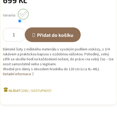
699 Kč
Měrná
cena:
Varianta
Přidat do košíku
Dámské šaty z měkkého materiálu s vysokým podílem viskózy, s 3/4
rukávem a praktickou kapsou s ozdobnou nášivkou. Pohodlný, volný
střih se skvěle hodí na každodenní nošení, do práce i na volný čas – lze
nosit samostatně nebo s legínami.
Vhodné pro dámy s obvodem hrudníku do 120 cm (cca XL–4XL).
Detailní informace
HLÍDAT