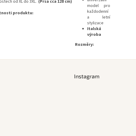
univerzální
kostech od XL do 3XL.
(Prsa cca 128 cm)
model pro
každodenní
tnosti produktu:
a letní
stylizace
Italská
výroba
Rozměry:
Instagram