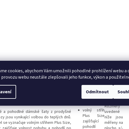
me cookies, abychom Vám umožnili pohodlné prohlížení webu a d
s
Diskuze
 provozu webu neustále zlepšovali jeho funkce, výkon a použiteln
avení
Odmítnout
Souh
ailní popis produktu
Rozměry
volný střih
é a pohodlné dámské šaty z prodyšné
uvedené
Plus Size
ózy jsou vynikající volbou do teplých dnů.
níže jsou
zajišťující
l se vyznačuje volným střihem Plus Size,
měřeny na
pohodlí
ý zajišťuje volnost pohybu a pohodlí po
plocho +/-