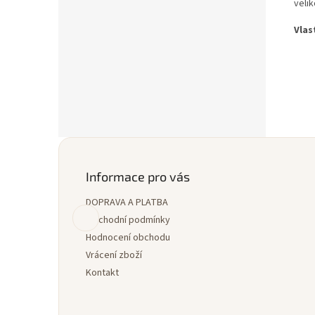
veli
Vlas
Z
á
p
Informace pro vás
a
DOPRAVA A PLATBA
t
í
Obchodní podmínky
Hodnocení obchodu
Vrácení zboží
Kontakt