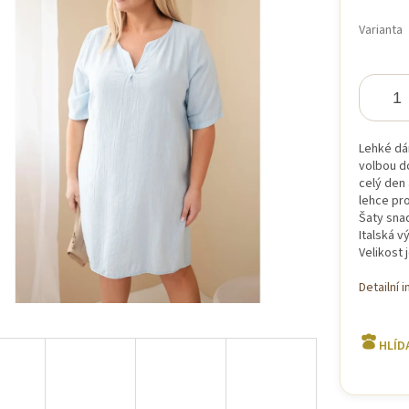
Měrná
cena:
Varianta
iček.
Lehké dá
volbou do
celý den 
lehce pro
Šaty snad
Italská v
Velikost 
Detailní 
HLÍD