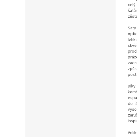
celý
šatů
zůst
Šaty
opti
lehk
skvě
proc
práz
zad
způs
post
Díky
komb
espa
do š
vyso
zaru
inspi
Vel