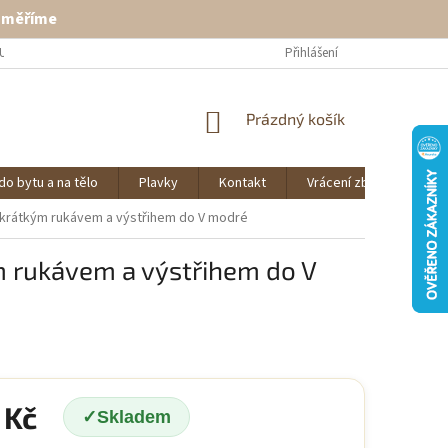
ě měříme
U
VRÁCENÍ ZBOŽÍ
KONTAKT
Přihlášení
NÁKUPNÍ
Prázdný košík
KOŠÍK
do bytu a na tělo
Plavky
Kontakt
Vrácení zboží
O 
 krátkým rukávem a výstřihem do V modré
m rukávem a výstřihem do V
 Kč
Skladem