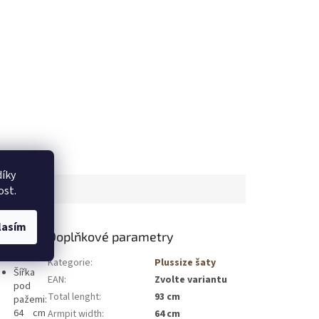
íky
ost.
lasím
Doplňkové parametry
Kategorie
:
Plussize šaty
Šířka
EAN
:
Zvolte variantu
pod
Total lenght
:
93 cm
pažemi:
64 cm
Armpit width
:
64 cm