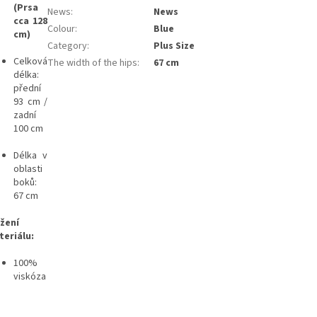
(Prsa
News
:
News
cca 128
Colour
:
Blue
cm)
Category
:
Plus Size
Celková
The width of the hips
:
67 cm
délka:
přední
93 cm /
zadní
100 cm
Délka v
oblasti
boků:
67 cm
žení
teriálu:
100%
viskóza