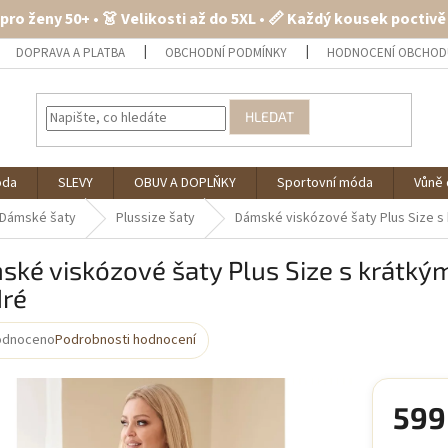
 pro ženy 50+ • 👗 Velikosti až do 5XL • 📏 Každý kousek poctiv
DOPRAVA A PLATBA
OBCHODNÍ PODMÍNKY
HODNOCENÍ OBCHOD
HLEDAT
óda
SLEVY
OBUV A DOPLŇKY
Sportovní móda
Vůně 
Dámské šaty
Plussize šaty
Dámské viskózové šaty Plus Size s
ké viskózové šaty Plus Size s krátký
ré
odnoceno
Podrobnosti hodnocení
rné
cení
ktu
599