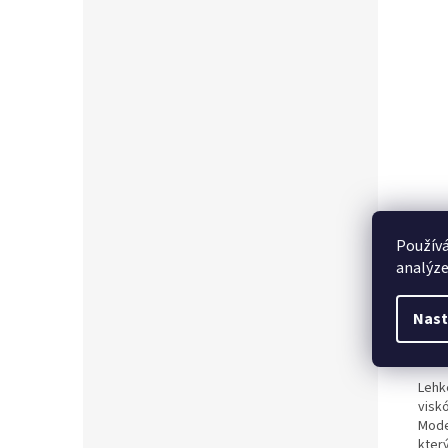
Používá
Popi
analýze
Nast
Det
Lehk
visk
Mode
kter