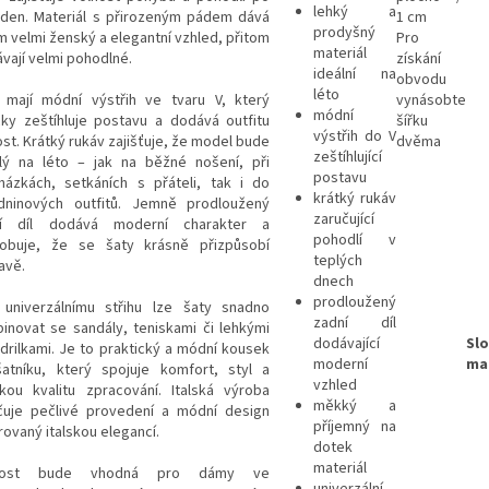
lehký a
 den. Materiál s přirozeným pádem dává
1 cm
prodyšný
m velmi ženský a elegantní vzhled, přitom
Pro
materiál
ávají velmi pohodlné.
získání
ideální na
obvodu
léto
 mají módní výstřih ve tvaru V, který
vynásobte
módní
cky zeštíhluje postavu a dodává outfitu
šířku
výstřih do V
ost. Krátký rukáv zajišťuje, že model bude
dvěma
zeštíhlující
lý na léto – jak na běžné nošení, při
postavu
házkách, setkáních s přáteli, tak i do
krátký rukáv
dninových outfitů. Jemně prodloužený
zaručující
ní díl dodává moderní charakter a
pohodlí v
obuje, že se šaty krásně přizpůsobí
teplých
avě.
dnech
prodloužený
 univerzálnímu střihu lze šaty snadno
zadní díl
inovat se sandály, teniskami či lehkými
dodávající
Slo
drilkami. Je to praktický a módní kousek
moderní
ma
atníku, který spojuje komfort, styl a
vzhled
kou kvalitu zpracování. Italská výroba
měkký a
čuje pečlivé provedení a módní design
příjemný na
rovaný italskou elegancí.
dotek
materiál
ikost bude vhodná pro dámy ve