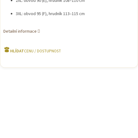
2XL: obvod 90 (E), hrudník 108–110 cm
3XL: obvod 95 (F), hrudník 113–115 cm
Detailní informace
HLÍDAT