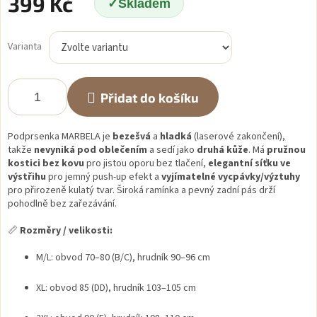
399 Kč
Skladem
Měrná
cena:
Varianta
Přidat do košíku
Podprsenka MARBELA je
bezešvá
a
hladká
(laserové zakončení),
takže
nevyniká pod oblečením
a sedí jako
druhá kůže
. Má
pružnou
kostici bez kovu
pro jistou oporu bez tlačení,
elegantní síťku ve
výstřihu
pro jemný push-up efekt a
vyjímatelné vycpávky/výztuhy
pro přirozeně kulatý tvar. Široká ramínka a pevný zadní pás drží
pohodlně bez zařezávání.
📏
Rozměry / velikosti:
M/L: obvod 70–80 (B/C), hrudník 90–96 cm
XL: obvod 85 (DD), hrudník 103–105 cm