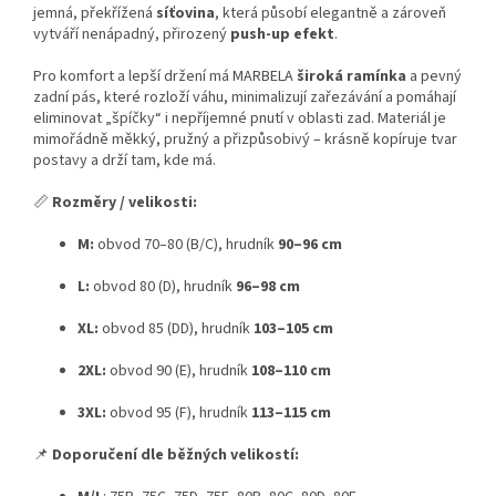
jemná, překřížená
síťovina
, která působí elegantně a zároveň
vytváří nenápadný, přirozený
push-up efekt
.
Pro komfort a lepší držení má MARBELA
široká ramínka
a pevný
zadní pás, které rozloží váhu, minimalizují zařezávání a pomáhají
eliminovat „špíčky“ i nepříjemné pnutí v oblasti zad. Materiál je
mimořádně měkký, pružný a přizpůsobivý – krásně kopíruje tvar
postavy a drží tam, kde má.
📏
Rozměry / velikosti:
M:
obvod 70–80 (B/C), hrudník
90–96 cm
L:
obvod 80 (D), hrudník
96–98 cm
XL:
obvod 85 (DD), hrudník
103–105 cm
2XL:
obvod 90 (E), hrudník
108–110 cm
3XL:
obvod 95 (F), hrudník
113–115 cm
📌
Doporučení dle běžných velikostí: