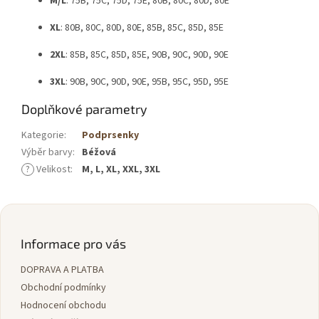
M/L
: 75B, 75C, 75D, 75E, 80B, 80C, 80D, 80E
XL
: 80B, 80C, 80D, 80E, 85B, 85C, 85D, 85E
2XL
: 85B, 85C, 85D, 85E, 90B, 90C, 90D, 90E
3XL
: 90B, 90C, 90D, 90E, 95B, 95C, 95D, 95E
Doplňkové parametry
Kategorie
:
Podprsenky
Výběr barvy
:
Béžová
?
Velikost
:
M, L, XL, XXL, 3XL
Z
á
p
Informace pro vás
a
DOPRAVA A PLATBA
t
í
Obchodní podmínky
Hodnocení obchodu