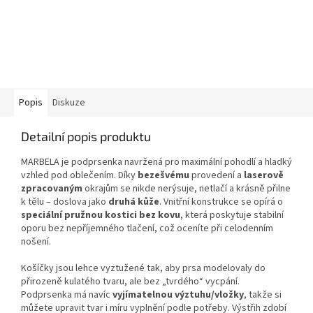
Popis
Diskuze
Detailní popis produktu
MARBELA je podprsenka navržená pro maximální pohodlí a hladký
vzhled pod oblečením. Díky
bezešvému
provedení a
laserově
zpracovaným
okrajům se nikde nerýsuje, netlačí a krásně přilne
k tělu – doslova jako
druhá kůže
. Vnitřní konstrukce se opírá o
speciální pružnou kostici bez kovu
, která poskytuje stabilní
oporu bez nepříjemného tlačení, což oceníte při celodenním
nošení.
Košíčky jsou lehce vyztužené tak, aby prsa modelovaly do
přirozeně kulatého tvaru, ale bez „tvrdého“ vycpání.
Podprsenka má navíc
vyjímatelnou výztuhu/vložky
, takže si
můžete upravit tvar i míru vyplnění podle potřeby. Výstřih zdobí