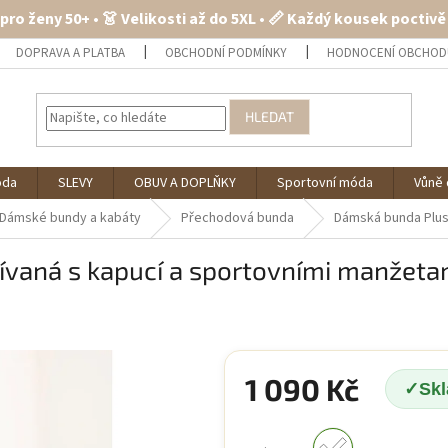
 pro ženy 50+ • 👗 Velikosti až do 5XL • 📏 Každý kousek poctiv
DOPRAVA A PLATBA
OBCHODNÍ PODMÍNKY
HODNOCENÍ OBCHOD
HLEDAT
óda
SLEVY
OBUV A DOPLŇKY
Sportovní móda
Vůně 
Dámské bundy a kabáty
Přechodová bunda
Dámská bunda Plus
ívaná s kapucí a sportovními manžeta
1 090 Kč
Sk
Měrná
cena: