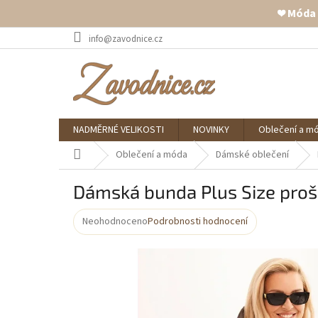
❤️ Móda
Přejít
info@zavodnice.cz
na
obsah
NADMĚRNÉ VELIKOSTI
NOVINKY
Oblečení a m
Domů
Oblečení a móda
Dámské oblečení
Dámská bunda Plus Size proš
Neohodnoceno
Podrobnosti hodnocení
Průměrné
hodnocení
produktu
je
0,0
z
5