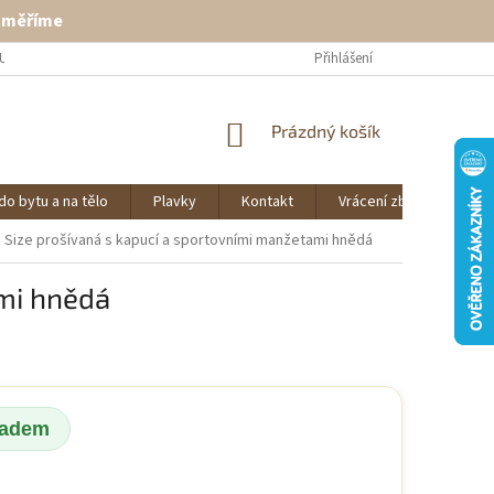
ě měříme
U
VRÁCENÍ ZBOŽÍ
KONTAKT
Přihlášení
NÁKUPNÍ
Prázdný košík
KOŠÍK
do bytu a na tělo
Plavky
Kontakt
Vrácení zboží
O 
 Size prošívaná s kapucí a sportovními manžetami hnědá
mi hnědá
ladem