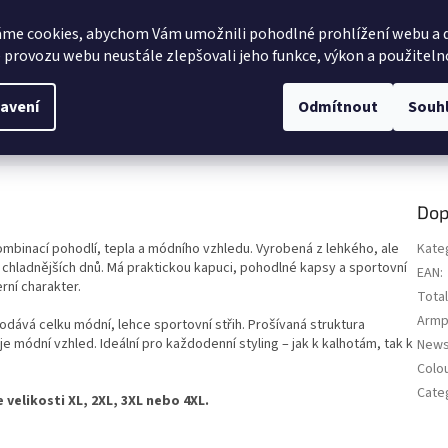
me cookies, abychom Vám umožnili pohodlné prohlížení webu a d
 provozu webu neustále zlepšovali jeho funkce, výkon a použiteln
avení
Odmítnout
Souh
Dop
ombinací pohodlí, tepla a módního vzhledu. Vyrobená z lehkého, ale
Kate
 chladnějších dnů. Má praktickou kapuci, pohodlné kapsy a sportovní
EAN
:
rní charakter.
Total
Armp
odává celku módní, lehce sportovní střih. Prošívaná struktura
 módní vzhled. Ideální pro každodenní styling – jak k kalhotám, tak k
New
Colo
Cate
 velikosti XL, 2XL, 3XL nebo 4XL.