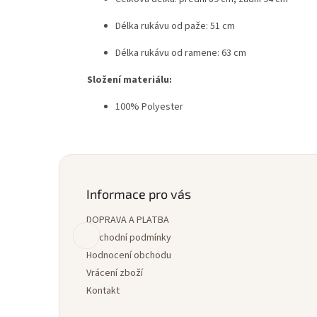
Délka rukávu od paže: 51 cm
Délka rukávu od ramene: 63 cm
Složení materiálu:
100% Polyester
Z
á
p
Informace pro vás
a
DOPRAVA A PLATBA
t
í
Obchodní podmínky
Hodnocení obchodu
Vrácení zboží
Kontakt