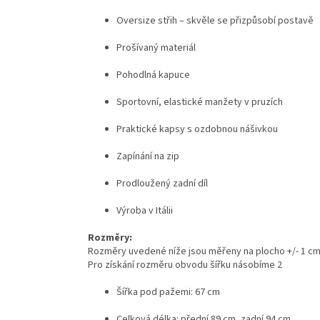
Oversize střih – skvěle se přizpůsobí postavě
Prošívaný materiál
Pohodlná kapuce
Sportovní, elastické manžety v pruzích
Praktické kapsy s ozdobnou nášivkou
Zapínání na zip
Prodloužený zadní díl
Výroba v Itálii
Rozměry:
Rozměry uvedené níže jsou měřeny na plocho +/- 1 c
Pro získání rozměru obvodu šířku násobíme 2
Šířka pod pažemi: 67 cm
Celková délka: přední 89 cm, zadní 94 cm