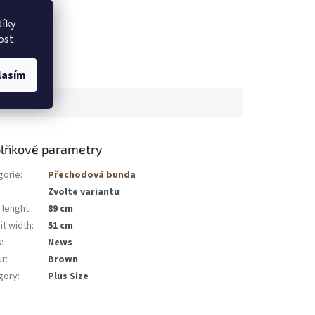
íky
ost.
lasím
lňkové parametry
gorie
:
Přechodová bunda
Zvolte variantu
 lenght
:
89 cm
it width
:
51 cm
s
:
News
ur
:
Brown
gory
:
Plus Size