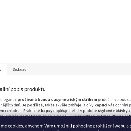
s
Diskuze
ailní popis produktu
 elegantní
prošívaná bunda
s
asymetrickým střihem
je ideální volbou d
dnějších dnů. Je
podšitá
, takže skvěle zahřeje, a díky
kapuci
vás ochrání 
em i chladem. Praktické
kapsy
doplňuje detail v podobě
stylové nášivky 
vu. Zapínání na
zlatý zip
dodává modelu luxusní vzhled, zatímco dlouhé
že
žety
na rukávech přispívají k pohodlnému nošení.
me cookies, abychom Vám umožnili pohodlné prohlížení webu a d