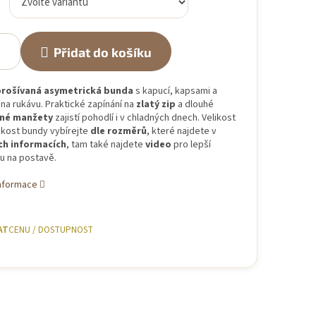
Přidat do košíku
rošívaná asymetrická bunda
s kapucí, kapsami a
na rukávu. Praktické zapínání na
zlatý zip
a dlouhé
né manžety
zajistí pohodlí i v chladných dnech. Velikost
ikost bundy vybírejte
dle rozměrů
, které najdete v
ch informacích
, tam také najdete
video
pro lepší
u na postavě.
informace
AT