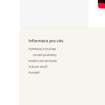
Z
á
p
Informace pro vás
a
DOPRAVA A PLATBA
t
í
Obchodní podmínky
Hodnocení obchodu
Vrácení zboží
Kontakt