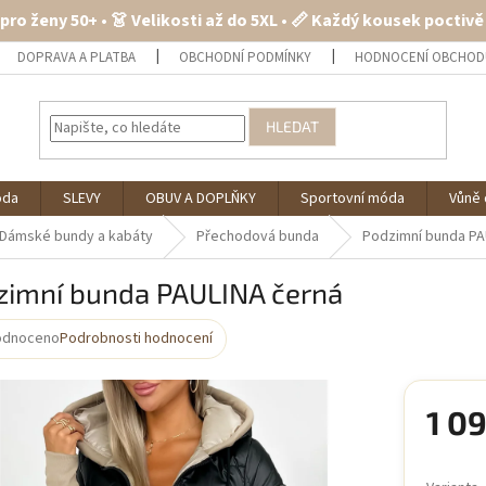
 pro ženy 50+ • 👗 Velikosti až do 5XL • 📏 Každý kousek poctiv
DOPRAVA A PLATBA
OBCHODNÍ PODMÍNKY
HODNOCENÍ OBCHOD
HLEDAT
óda
SLEVY
OBUV A DOPLŇKY
Sportovní móda
Vůně 
Dámské bundy a kabáty
Přechodová bunda
Podzimní bunda PA
zimní bunda PAULINA černá
odnoceno
Podrobnosti hodnocení
rné
cení
ktu
1 0
Měrná
cena: