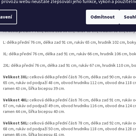
 provozu webu neustále zlepšovali jeho funkce, výkon a použiteln
upná ve velikostech
S–2XL
:
S: délka přední 74 cm, délka zad 90 cm, rukáv od ramene 62 cm, hrudník 
avení
Odmítnout
Souh
106 cm
M: délka přední 74 cm, délka zad 90 cm, rukáv 63 cm, hrudník 98 cm, bok
L: délka přední 76 cm, délka zad 91 cm, rukáv 65 cm, hrudník 102 cm, bok
XL: délka přední 76 cm, délka zad 91 cm, rukáv 66 cm, hrudník 106 cm, bo
2XL: délka přední 76 cm, délka zad 91 cm, rukáv 67 cm, hrudník 110 cm, b
Velikost 3XL:
celková délka přední části 76 cm, délka zad 90 cm, rukáv 
65 cm, rukáv od podpaží 48 cm, obvod hrudníku 112 cm, obvod dna 118 cm
ramen 43 cm, šířka bicepsu 39 cm.
Velikost 4XL:
celková délka přední části 76 cm, délka zad 91 cm, rukáv 
67 cm, rukáv od podpaží 49 cm, obvod hrudníku 116 cm, obvod dna 124 cm
ramen 44 cm, šířka bicepsu 40 cm.
Velikost 5XL:
celková délka přední části 78 cm, délka zad 92 cm, rukáv 
68 cm, rukáv od podpaží 50 cm, obvod hrudníku 118 cm, obvod dna 128 cm
ramen 46 cm, šířka bicepsu 41 cm.