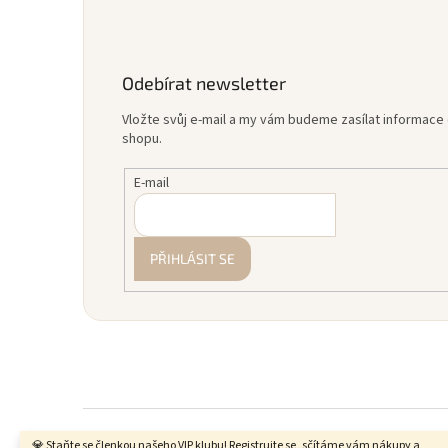
Odebírat newsletter
Vložte svůj e-mail a my vám budeme zasílat informac
shopu.
E-mail
PŘIHLÁSIT SE
💎 Staňte se členkou našeho VIP klubu! Registrujte se, sčítáme vám nákupy a