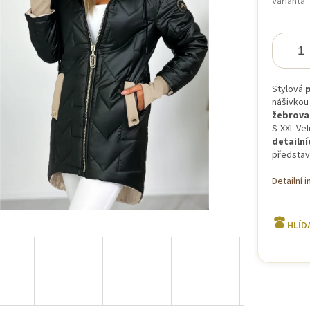
Varianta
iček.
Stylová
p
nášivkou 
žebrova
S-XXL Vel
detailní
představ
Detailní 
HLÍD