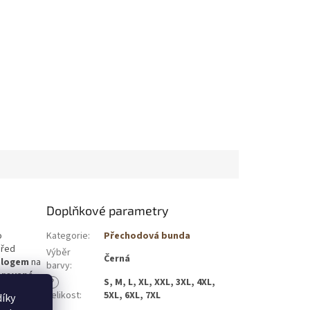
Doplňkové parametry
o
Kategorie
:
Přechodová bunda
před
Výběr
Černá
s logem
na
barvy
:
brované
?
S, M, L, XL, XXL, 3XL, 4XL,
Velikost
:
5XL, 6XL, 7XL
íky