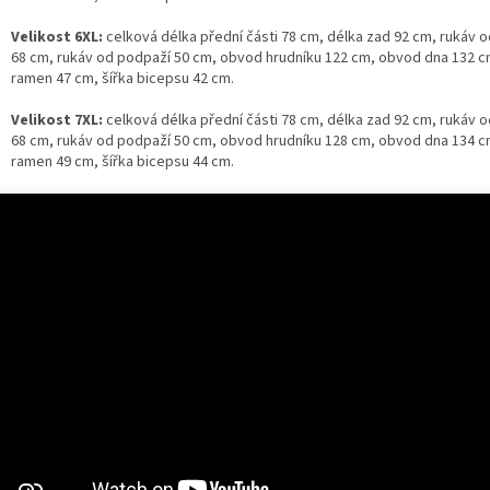
Velikost 6XL:
celková délka přední části 78 cm, délka zad 92 cm, rukáv 
68 cm, rukáv od podpaží 50 cm, obvod hrudníku 122 cm, obvod dna 132 cm
ramen 47 cm, šířka bicepsu 42 cm.
Velikost 7XL:
celková délka přední části 78 cm, délka zad 92 cm, rukáv 
68 cm, rukáv od podpaží 50 cm, obvod hrudníku 128 cm, obvod dna 134 cm
ramen 49 cm, šířka bicepsu 44 cm.