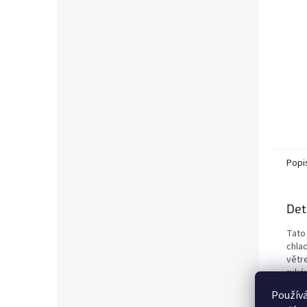
Popi
Det
Tato
chla
větr
ruká
man
Používá