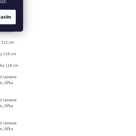
ost.
96 cm, boky
lasím
y 108 cm
y 112 cm
ky 116 cm
oky 118 cm
od ramene
, šířka
od ramene
, šířka
od ramene
, šířka