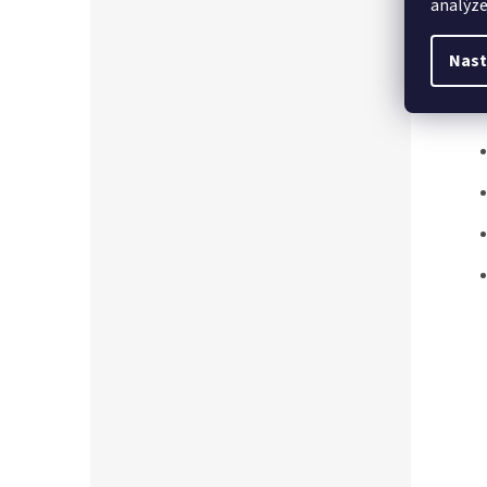
analýze
Dost
Nast