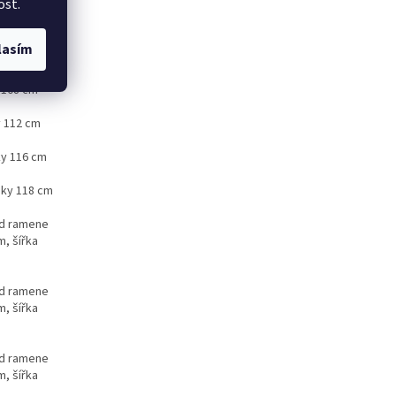
ost.
96 cm, boky
lasím
y 108 cm
y 112 cm
ky 116 cm
oky 118 cm
od ramene
, šířka
od ramene
, šířka
od ramene
, šířka