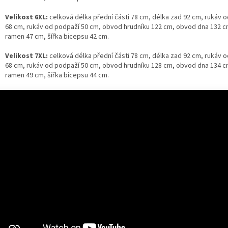
Velikost 6XL:
celková délka přední části 78 cm, délka zad 92 cm, rukáv 
68 cm, rukáv od podpaží 50 cm, obvod hrudníku 122 cm, obvod dna 132 cm
ramen 47 cm, šířka bicepsu 42 cm.
Velikost 7XL:
celková délka přední části 78 cm, délka zad 92 cm, rukáv 
68 cm, rukáv od podpaží 50 cm, obvod hrudníku 128 cm, obvod dna 134 cm
ramen 49 cm, šířka bicepsu 44 cm.