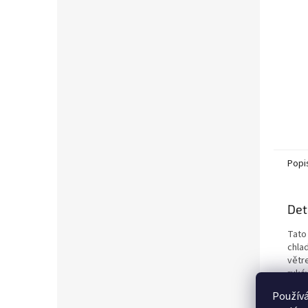
Popi
Det
Tato
chla
větr
ruká
man
Používá