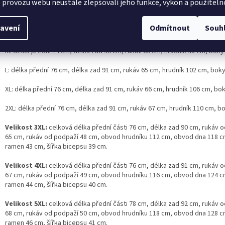
 provozu webu neustále zlepšovali jeho funkce, výkon a použiteln
upná ve velikostech
S–2XL
:
S: délka přední 74 cm, délka zad 90 cm, rukáv od ramene 62 cm, hrudník 
avení
Odmítnout
Souh
106 cm
M: délka přední 74 cm, délka zad 90 cm, rukáv 63 cm, hrudník 98 cm, bok
L: délka přední 76 cm, délka zad 91 cm, rukáv 65 cm, hrudník 102 cm, bok
XL: délka přední 76 cm, délka zad 91 cm, rukáv 66 cm, hrudník 106 cm, bo
2XL: délka přední 76 cm, délka zad 91 cm, rukáv 67 cm, hrudník 110 cm, b
Velikost 3XL:
celková délka přední části 76 cm, délka zad 90 cm, rukáv 
65 cm, rukáv od podpaží 48 cm, obvod hrudníku 112 cm, obvod dna 118 cm
ramen 43 cm, šířka bicepsu 39 cm.
Velikost 4XL:
celková délka přední části 76 cm, délka zad 91 cm, rukáv 
67 cm, rukáv od podpaží 49 cm, obvod hrudníku 116 cm, obvod dna 124 cm
ramen 44 cm, šířka bicepsu 40 cm.
Velikost 5XL:
celková délka přední části 78 cm, délka zad 92 cm, rukáv 
68 cm, rukáv od podpaží 50 cm, obvod hrudníku 118 cm, obvod dna 128 cm
ramen 46 cm, šířka bicepsu 41 cm.