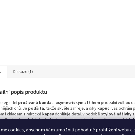
s
Diskuze (1)
ailní popis produktu
 elegantní
prošívaná bunda
s
asymetrickým střihem
je ideální volbou d
dnějších dnů. Je
podšitá
, takže skvěle zahřeje, a díky
kapuci
vás ochrání 
em i chladem. Praktické
kapsy
doplňuje detail v podobě
stylové nášivky 
vu. Zapínání na
zlatý zip
dodává modelu luxusní vzhled, zatímco dlouhé
že
žety
na rukávech přispívají k pohodlnému nošení.
me cookies, abychom Vám umožnili pohodlné prohlížení webu a d