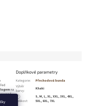
Doplňkové parametry
o
Kategorie
:
Přechodová bunda
před
Výběr
Khaki
s logem
na
barvy
:
brované
?
S, M, L, XL, XXL, 3XL, 4XL,
Velikost
:
5XL, 6XL, 7XL
íky