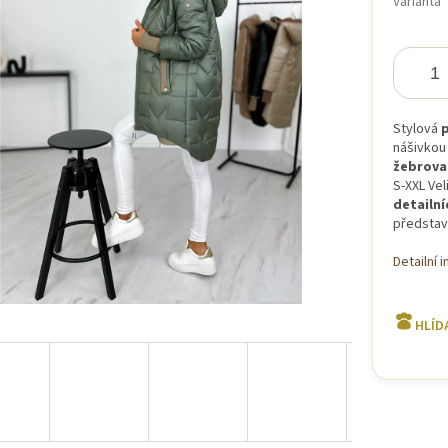
Varianta
iček.
Stylová
p
nášivkou 
žebrova
S-XXL Vel
detailní
představ
Detailní 
HLÍD