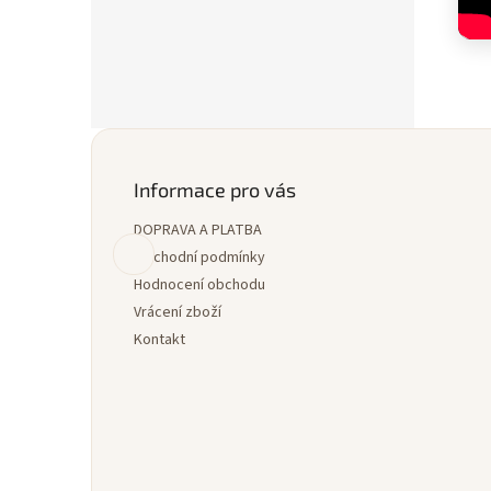
Z
á
p
Informace pro vás
a
DOPRAVA A PLATBA
t
í
Obchodní podmínky
Hodnocení obchodu
Vrácení zboží
Kontakt