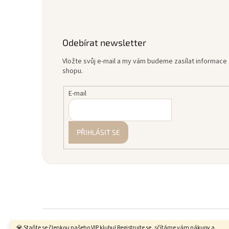
Odebírat newsletter
Vložte svůj e-mail a my vám budeme zasílat informac
shopu.
E-mail
PŘIHLÁSIT SE
💎 Staňte se členkou našeho VIP klubu! Registrujte se, sčítáme vám nákupy a