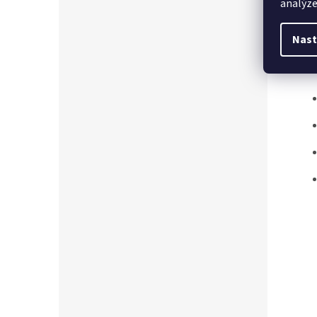
analýze
Dost
Nast