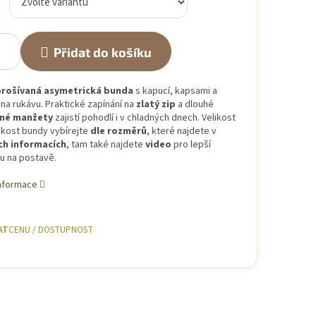
Přidat do košíku
rošívaná asymetrická bunda
s kapucí, kapsami a
na rukávu. Praktické zapínání na
zlatý zip
a dlouhé
né manžety
zajistí pohodlí i v chladných dnech. Velikost
ikost bundy vybírejte
dle rozměrů
, které najdete v
ch informacích
, tam také najdete
video
pro lepší
u na postavě.
informace
AT