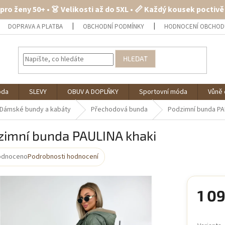
 pro ženy 50+ • 👗 Velikosti až do 5XL • 📏 Každý kousek poctiv
DOPRAVA A PLATBA
OBCHODNÍ PODMÍNKY
HODNOCENÍ OBCHOD
HLEDAT
óda
SLEVY
OBUV A DOPLŇKY
Sportovní móda
Vůně 
Dámské bundy a kabáty
Přechodová bunda
Podzimní bunda PA
zimní bunda PAULINA khaki
odnoceno
Podrobnosti hodnocení
rné
cení
ktu
1 0
Měrná
cena: