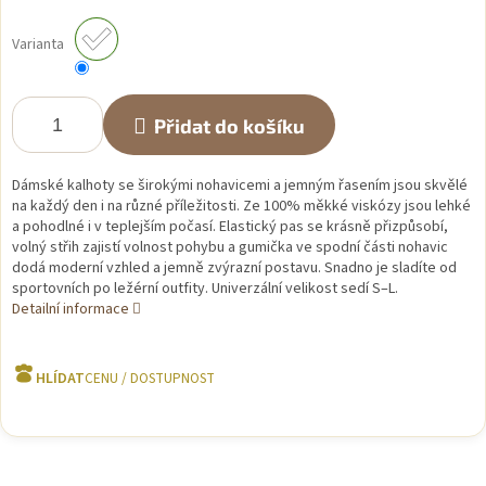
Měrná
cena:
Varianta
Přidat do košíku
Dámské kalhoty se širokými nohavicemi a jemným řasením jsou skvělé
na každý den i na různé příležitosti. Ze 100% měkké viskózy jsou lehké
a pohodlné i v teplejším počasí. Elastický pas se krásně přizpůsobí,
volný střih zajistí volnost pohybu a gumička ve spodní části nohavic
dodá moderní vzhled a jemně zvýrazní postavu. Snadno je sladíte od
sportovních po ležérní outfity. Univerzální velikost sedí S–L.
Detailní informace
HLÍDAT