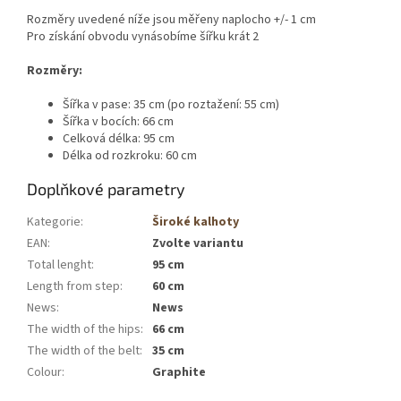
Rozměry uvedené níže jsou měřeny naplocho +/- 1 cm
Pro získání obvodu vynásobíme šířku krát 2
Rozměry:
Šířka v pase: 35 cm (po roztažení: 55 cm)
Šířka v bocích: 66 cm
Celková délka: 95 cm
Délka od rozkroku: 60 cm
Doplňkové parametry
Kategorie
:
Široké kalhoty
EAN
:
Zvolte variantu
Total lenght
:
95 cm
Length from step
:
60 cm
News
:
News
The width of the hips
:
66 cm
The width of the belt
:
35 cm
Colour
:
Graphite