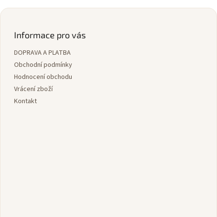
Z
á
p
Informace pro vás
a
DOPRAVA A PLATBA
t
í
Obchodní podmínky
Hodnocení obchodu
Vrácení zboží
Kontakt