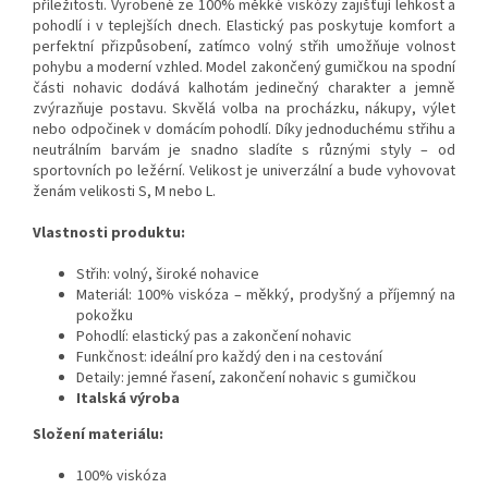
příležitosti. Vyrobené ze 100% měkké viskózy zajišťují lehkost a
pohodlí i v teplejších dnech. Elastický pas poskytuje komfort a
perfektní přizpůsobení, zatímco volný střih umožňuje volnost
pohybu a moderní vzhled. Model zakončený gumičkou na spodní
části nohavic dodává kalhotám jedinečný charakter a jemně
zvýrazňuje postavu. Skvělá volba na procházku, nákupy, výlet
nebo odpočinek v domácím pohodlí. Díky jednoduchému střihu a
neutrálním barvám je snadno sladíte s různými styly – od
sportovních po ležérní. Velikost je univerzální a bude vyhovovat
ženám velikosti S, M nebo L.
Vlastnosti produktu:
Střih: volný, široké nohavice
Materiál: 100% viskóza – měkký, prodyšný a příjemný na
pokožku
Pohodlí: elastický pas a zakončení nohavic
Funkčnost: ideální pro každý den i na cestování
Detaily: jemné řasení, zakončení nohavic s gumičkou
Italská výroba
Složení materiálu:
100% viskóza