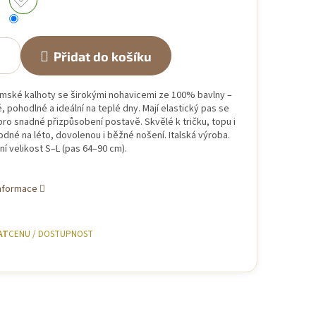
Přidat do košíku
mské kalhoty se širokými nohavicemi ze 100% bavlny –
 pohodlné a ideální na teplé dny. Mají elastický pas se
ro snadné přizpůsobení postavě. Skvělé k tričku, topu i
hodné na léto, dovolenou i běžné nošení. Italská výroba.
ní velikost S–L (pas 64–90 cm).
informace
AT