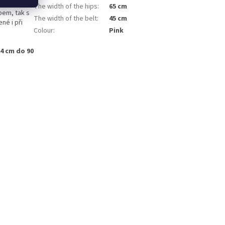
lze snadno
The width of the hips
:
65 cm
pem, tak s
The width of the belt
:
45 cm
né i při
Colour
:
Pink
64 cm do 90