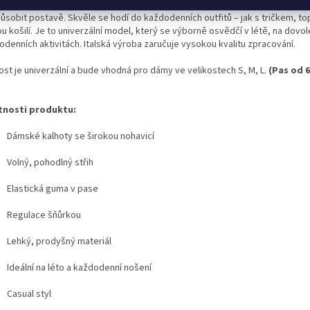
oty mají elastickou gumu v pase a regulaci v podobě šňůrky, díky čemuž je 
působit postavě. Skvěle se hodí do každodenních outfitů – jak s tričkem, to
u košilí. Je to univerzální model, který se výborně osvědčí v létě, na dovole
odenních aktivitách. Italská výroba zaručuje vysokou kvalitu zpracování.
ost je univerzální a bude vhodná pro dámy ve velikostech S, M, L.
(Pas od 
tnosti produktu:
Dámské kalhoty se širokou nohavicí
Volný, pohodlný střih
Elastická guma v pase
Regulace šňůrkou
Lehký, prodyšný materiál
Ideální na léto a každodenní nošení
Casual styl