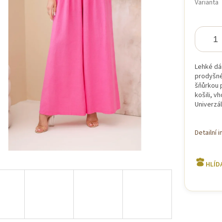
Varianta
iček.
Lehké dá
prodyšné,
šňůrkou p
košili, v
Univerzál
Detailní 
HLÍD