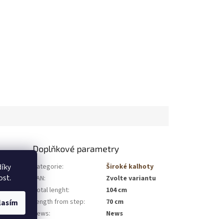
Doplňkové parametry
íky
Kategorie
:
Široké kalhoty
 dny.
ost.
EAN
:
Zvolte variantu
a volnost
Total lenght
:
104 cm
i a zároveň
Length from step
:
70 cm
lasím
News
:
News