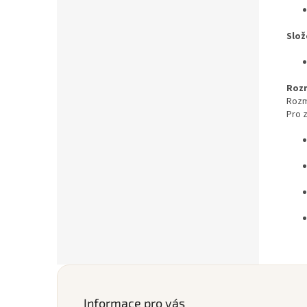
Slož
Roz
Rozm
Pro 
Z
á
p
Informace pro vás