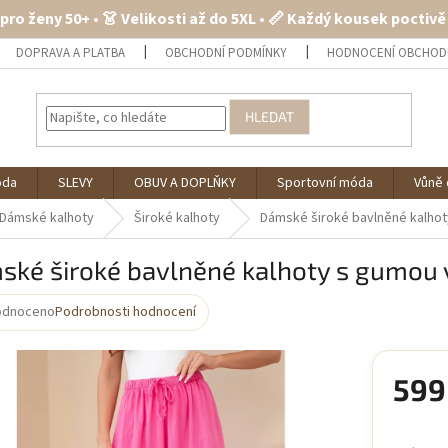
 pro ženy 50+ • 👗 Velikosti až do 5XL • 📏 Každý kousek poctiv
DOPRAVA A PLATBA
OBCHODNÍ PODMÍNKY
HODNOCENÍ OBCHOD
HLEDAT
óda
SLEVY
OBUV A DOPLŇKY
Sportovní móda
Vůně 
Dámské kalhoty
Široké kalhoty
Dámské široké bavlněné kalhot
ské široké bavlněné kalhoty s gumou 
odnoceno
Podrobnosti hodnocení
rné
cení
ktu
599
Měrná
cena: