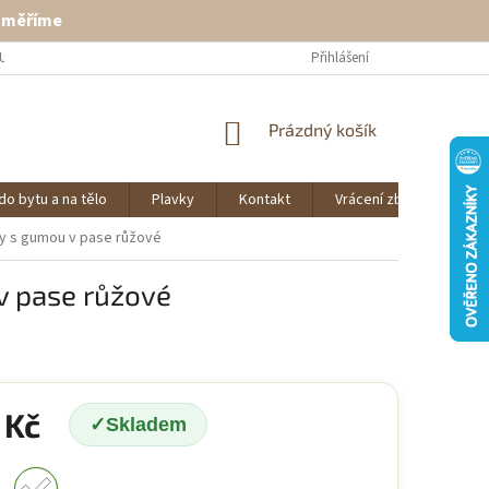
ě měříme
U
VRÁCENÍ ZBOŽÍ
KONTAKT
Přihlášení
NÁKUPNÍ
Prázdný košík
KOŠÍK
do bytu a na tělo
Plavky
Kontakt
Vrácení zboží
O 
y s gumou v pase růžové
v pase růžové
 Kč
Skladem