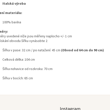
Italská výroba
ení materiálu:
100% bavlna
měry:
ěry uvedené níže jsou měřeny naplocho +/- 1 cm
získání obvodu šířku vynásobte 2
Šířka v pase: 32 cm / po natažení: 45 cm
(Obvod od 64 cm do 90 cm)
Celková délka: 104 cm
Šířka nohavice od rozkroku: 70 cm
Šířka v bocích: 65 cm
Instagram