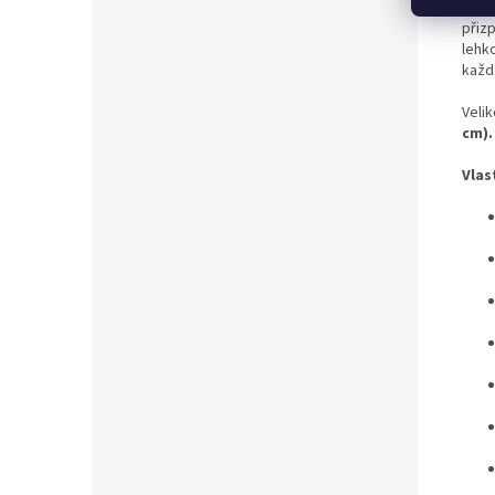
Kalh
přiz
lehko
každ
Velik
cm).
Vlas