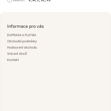
?
Velikost
:
S, M, L, XL, XS
Z
á
p
Informace pro vás
a
DOPRAVA A PLATBA
t
í
Obchodní podmínky
Hodnocení obchodu
Vrácení zboží
Kontakt