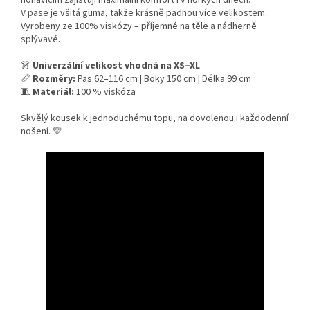
nohavicím zajišťují maximální komfort i v horkých dnech.
V pase je všitá guma, takže krásně padnou více velikostem.
Vyrobeny ze 100% viskózy – příjemné na těle a nádherně
splývavé.
👗
Univerzální velikost vhodná na XS–XL
📏
Rozměry:
Pas 62–116 cm | Boky 150 cm | Délka 99 cm
🧵
Materiál:
100 % viskóza
Skvělý kousek k jednoduchému topu, na dovolenou i každodenní
nošení. 💛