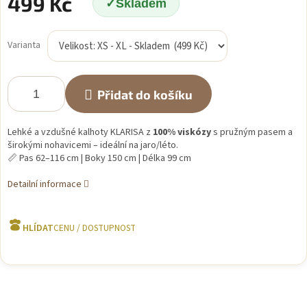
499 Kč
Skladem
Měrná
cena:
Varianta
Přidat do košíku
Lehké a vzdušné kalhoty KLARISA z
100% viskózy
s pružným pasem a
širokými nohavicemi – ideální na jaro/léto.
📏 Pas 62–116 cm | Boky 150 cm | Délka 99 cm
Detailní informace
HLÍDAT