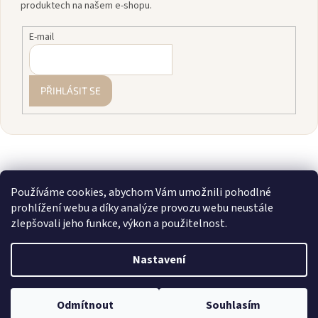
produktech na našem e-shopu.
E-mail
PŘIHLÁSIT SE
Používáme cookies, abychom Vám umožnili pohodlné
prohlížení webu a díky analýze provozu webu neustále
zlepšovali jeho funkce, výkon a použitelnost.
Vytvořil Shoptet
Nastavení
Copyright 2026
zavodnice.cz
. Všechna práva vyhrazena.
Upravit
💎 Staňte se členkou našeho VIP klubu! Registrujte se, sčítáme vám
Odmítnout
Souhlasím
nastavení cookies
nákupy a rozdáváme slevy až 10 %.
Více info zde