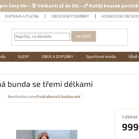
 pro ženy 50+ • 👗 Velikosti až do 5XL • 📏 Každý kousek poctiv
DOPRAVA A PLATBA
OBCHODNÍ PODMÍNKY
HODNOCENÍ OBCHOD
HLEDAT
óda
SLEVY
OBUV A DOPLŇKY
Sportovní móda
Vůně 
á bunda se třemi délkami
Neohodnoceno
Podrobnosti hodnocení
Průměrné
hodnocení
produktu
je
1 299 Kč
0,0
999
z
5
Měrná