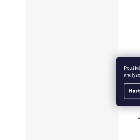
Používá
Popi
analýze
Nast
Det