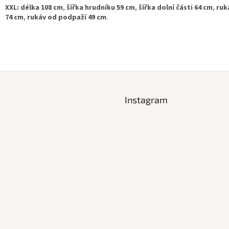
XXL:
délka 108 cm
,
šířka hrudníku 59 cm
,
šířka dolní části 64 cm
,
ruk
74 cm
,
rukáv od podpaží 49 cm
.
Instagram