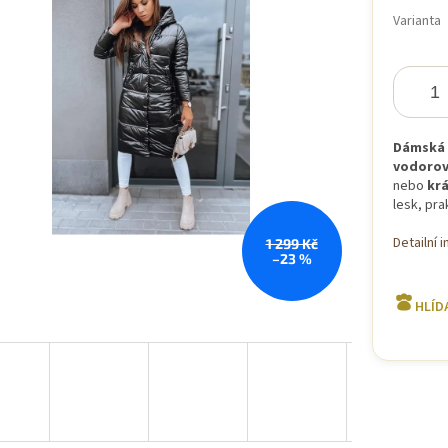
hvězdiček.
cena:
Varianta
Dámská 
vodorov
nebo
kr
lesk, pra
Detailní 
1 299 Kč
–23 %
HLÍD