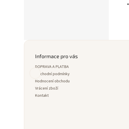
Z
á
p
Informace pro vás
a
DOPRAVA A PLATBA
t
í
Obchodní podmínky
Hodnocení obchodu
Vrácení zboží
Kontakt