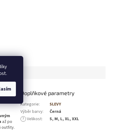
íky
ost.
lasím
Doplňkové parametry
Kategorie
:
SLEVY
Výběr barvy
:
Černá
vným
?
Velikost
:
S, M, L, XL, XXL
a
až po
 outfity.