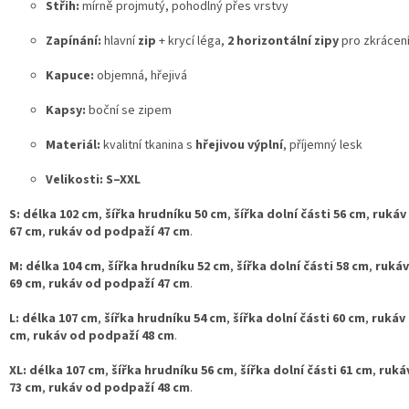
Střih:
mírně projmutý, pohodlný přes vrstvy
Zapínání:
hlavní
zip
+ krycí léga,
2 horizontální zipy
pro zkrácen
Kapuce:
objemná, hřejivá
Kapsy:
boční se zipem
Materiál:
kvalitní tkanina s
hřejivou výplní
, příjemný lesk
Velikosti:
S–XXL
S:
délka 102 cm
,
šířka hrudníku 50 cm
,
šířka dolní části 56 cm
,
rukáv
67 cm
,
rukáv od podpaží 47 cm
.
M:
délka 104 cm
,
šířka hrudníku 52 cm
,
šířka dolní části 58 cm
,
rukáv
69 cm
,
rukáv od podpaží 47 cm
.
L:
délka 107 cm
,
šířka hrudníku 54 cm
,
šířka dolní části 60 cm
,
rukáv 
cm
,
rukáv od podpaží 48 cm
.
XL:
délka 107 cm
,
šířka hrudníku 56 cm
,
šířka dolní části 61 cm
,
ruká
73 cm
,
rukáv od podpaží 48 cm
.