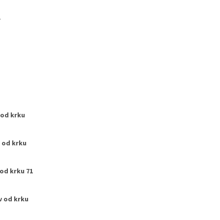
í
 od krku
 od krku
od krku 71
v od krku