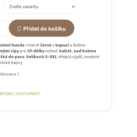
Přidat do košíku
zimní bunda
v barvě
černé
s
kapucí
a dvěma
nými zipy
pro
tři délky
nošení:
kabát
,
nad kolena
átká do pasu
.
Velikosti S–XXL
. Hřejivá výplň, moderní
ktické kapsy.
informace
AT