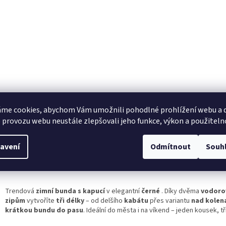
me cookies, abychom Vám umožnili pohodlné prohlížení webu a d
s
Diskuze
 provozu webu neustále zlepšovali jeho funkce, výkon a použiteln
avení
Odmítnout
Souh
ailní popis produktu
Trendová
zimní bunda s kapucí
v elegantní
černé
. Díky dvěma
vodoro
zipům
vytvoříte
tři délky
– od delšího
kabátu
přes variantu
nad kolen
krátkou bundu do pasu
. Ideální do města i na víkend – jeden kousek, tři