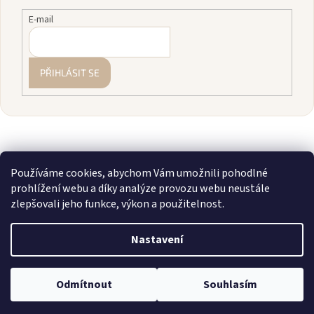
E-mail
PŘIHLÁSIT SE
Používáme cookies, abychom Vám umožnili pohodlné
prohlížení webu a díky analýze provozu webu neustále
zlepšovali jeho funkce, výkon a použitelnost.
Vytvořil Shoptet
Nastavení
Copyright 2026
zavodnice.cz
. Všechna práva vyhrazena.
Upravit
💎 Staňte se členkou našeho VIP klubu! Registrujte se, sčítáme vám
Odmítnout
Souhlasím
nastavení cookies
nákupy a rozdáváme slevy až 10 %.
Více info zde