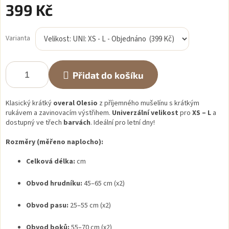
399 Kč
Měrná
cena:
Varianta
Přidat do košíku
Klasický krátký
overal Olesio
z příjemného mušelínu s krátkým
rukávem a zavinovacím výstřihem.
Univerzální velikost
pro
XS – L
a
dostupný ve třech
barvách
. Ideální pro letní dny!
Rozměry (měřeno naplocho):
Celková délka:
cm
Obvod hrudníku:
45–65 cm (x2)
Obvod pasu:
25–55 cm (x2)
Obvod boků:
55–70 cm (x2)