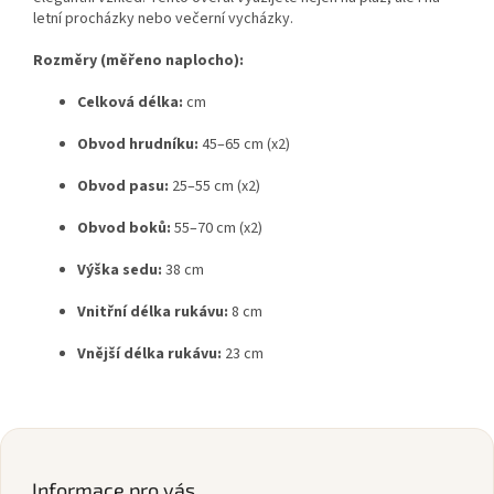
letní procházky nebo večerní vycházky.
Rozměry (měřeno naplocho):
Celková délka:
cm
Obvod hrudníku:
45–65 cm (x2)
Obvod pasu:
25–55 cm (x2)
Obvod boků:
55–70 cm (x2)
Výška sedu:
38 cm
Vnitřní délka rukávu:
8 cm
Vnější délka rukávu:
23 cm
Z
á
p
Informace pro vás