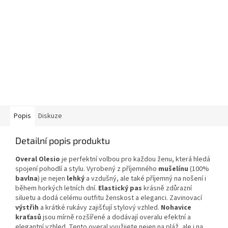
Popis
Diskuze
Detailní popis produktu
Overal Olesio
je perfektní volbou pro každou ženu, která hledá
spojení pohodlí a stylu. Vyrobený z příjemného
mušelínu
(100%
bavlna
) je nejen
lehký
a vzdušný, ale také příjemný na nošení i
během horkých letních dní.
Elastický pas
krásně zdůrazní
siluetu a dodá celému outfitu ženskost a eleganci. Zavinovací
výstřih
a krátké rukávy zajišťují stylový vzhled.
Nohavice
kraťasů
jsou mírně rozšířené a dodávají overalu efektní a
elegantní vzhled. Tento overal využijete nejen na pláž, ale i na