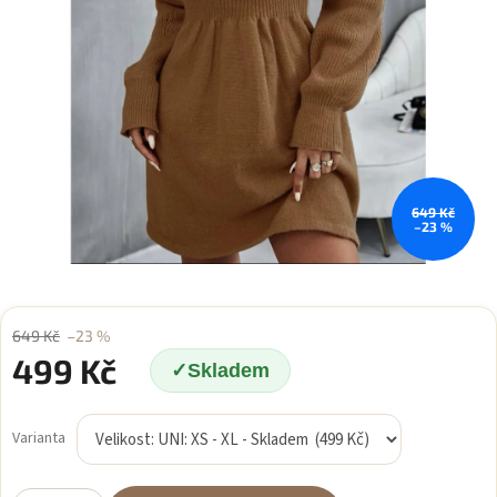
649 Kč
–23 %
649 Kč
–23 %
499 Kč
Skladem
Měrná
cena:
Varianta