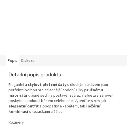
Popis
Diskuze
Detailní popis produktu
Elegantní a
stylové pletené šaty
s dlouhým rukávem jsou
perfektní volbou pro chladnější období. Díky
pružnému
materiálu
krásně sedí na postavě, zvýrazní siluetu a zároveň
poskytnou pohodlí během celého dne. Vytvoříte s nimi jak
elegantní outfit
s podpatky a kabátem, tak i
ležérní
kombinaci
s kozačkami a šálou.
Rozměry: