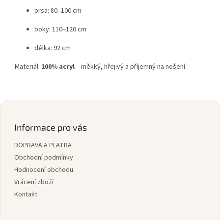
prsa: 80–100 cm
boky: 110–120 cm
délka: 92 cm
Materiál:
100% acryl
– měkký, hřejivý a příjemný na nošení.
Z
á
p
Informace pro vás
a
DOPRAVA A PLATBA
t
í
Obchodní podmínky
Hodnocení obchodu
Vrácení zboží
Kontakt