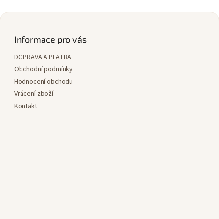
Z
á
p
Informace pro vás
a
DOPRAVA A PLATBA
t
í
Obchodní podmínky
Hodnocení obchodu
Vrácení zboží
Kontakt