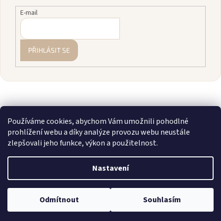
E-mail
PŘIHLÁSIT SE
Používáme cookies, abychom Vám umožnili pohodlné
prohlížení webu a díky analýze provozu webu neustále
zlepšovali jeho funkce, výkon a použitelnost.
Vytvořil Shoptet
Nastavení
Copyright 2026
zavodnice.cz
. Všechna práva vyhrazena.
Upravit
💎 Staňte se členkou našeho VIP klubu! Registrujte se, sčítáme vám
Odmítnout
Souhlasím
nastavení cookies
nákupy a rozdáváme slevy až 10 %.
Více info zde